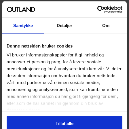
Opprinnelsesland :
USA
Format
Tilbehør
Serie
Dungeons & Dragons 5th
Samtykke
Detaljer
Om
Edition
Forfattere
Wizards of the Coast
Denne nettsiden bruker cookies
Utgiver
Wizards of the Coast
Vi bruker informasjonskapsler for å gi innhold og
Lanseringsdato
19.09.2017
annonser et personlig preg, for å levere sosiale
(dd.mm.yyyy)
mediefunksjoner og for å analysere trafikken vår. Vi deler
dessuten informasjon om hvordan du bruker nettstedet
Aldersgruppe
Voksen
vårt, med partnerne våre innen sosiale medier,
Illustrasjoner
Illustrations
annonsering og analysearbeid, som kan kombinere den
med annen informasjon du har gjort tilgjengelig for dem,
Avansert Format
DM Screen
eller som de har samlet inn gjennom din bruk av
Språk
Engelsk
tjenestene deres.
Leverandørstatus
Tilgjengelig
Tillat alle