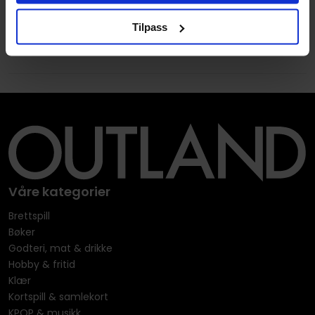
Tilpass
Våre kategorier
Brettspill
Bøker
Godteri, mat & drikke
Hobby & fritid
Klær
Kortspill & samlekort
KPOP & musikk