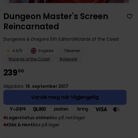
Dungeon Master's Screen
Reincarnated
Dungeons & Dragons 5th Edition
Wizards of the Coast
4.6/5
Engelsk
Tilbehør
Wizards of the Coast
Rollespill
239
00
Slippdato:
19. september 2017
Varsle meg når tilgjengelig
Lagerstatus online
Ikke på nettlager
Klikk & Hent
Ikke på lager