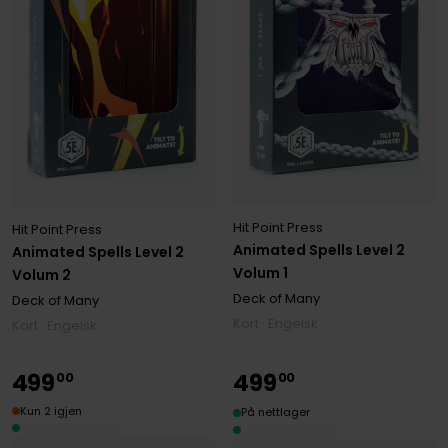
Hit Point Press
Hit Point Press
Animated Spells Level 2
Animated Spells Level 2
Volum 1
Volum 2
Deck of Many
Deck of Many
Kort · Engelsk
Kort · Engelsk
499
499
00
00
Kun 2 igjen
På nettlager