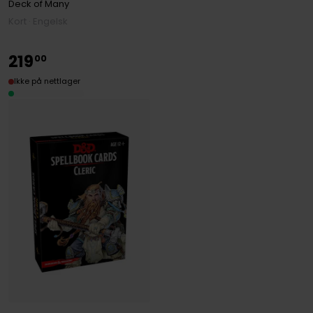
Deck of Many
Kort · Engelsk
219
00
Ikke på nettlager