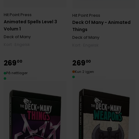
Hit Point Press
Hit Point Press
Animated Spells Level 3
Deck Of Many - Animated
Volum 1
Things
Deck of Many
Deck of Many
Kort · Engelsk
Kort · Engelsk
269
269
00
00
Kun 2 igjen
På nettlager