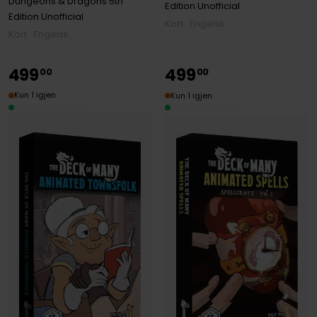
Dungeons & Dragons 5th
Edition Unofficial
Edition Unofficial
Kort · Engelsk
Kort · Engelsk
499
499
00
00
Kun 1 igjen
Kun 1 igjen