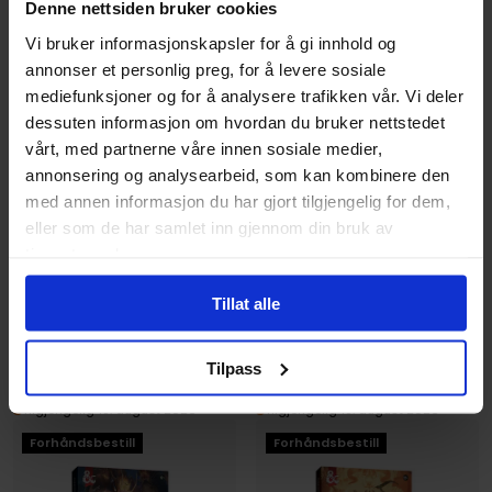
Denne nettsiden bruker cookies
Vi bruker informasjonskapsler for å gi innhold og
annonser et personlig preg, for å levere sosiale
mediefunksjoner og for å analysere trafikken vår. Vi deler
dessuten informasjon om hvordan du bruker nettstedet
vårt, med partnerne våre innen sosiale medier,
Wizards of the Coast
annonsering og analysearbeid, som kan kombinere den
Monsters: Fearsome and
med annen informasjon du har gjort tilgjengelig for dem,
Ferocious (200)
Hit Point Press
eller som de har samlet inn gjennom din bruk av
Dungeons & Dragons
Deck Of Many: Monsters 1
tjenestene deres.
Reference Cards
Deck of Many
Kort · Engelsk
Kort · Engelsk
Tillat alle
429
429
00
00
Tilpass
Forhåndsbestilling
Forhåndsbestilling
Tilgjengelig 18. august 2026
Tilgjengelig 18. august 2026
Forhåndsbestill
Forhåndsbestill