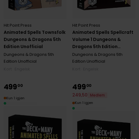
Hit Point Press
Hit Point Press
Animated Spells Spellcraft
Animated Spells Townsfolk
Volume 1 Dungeons &
Dungeons & Dragons 5th
Dragons 5th Edition
Edition Unofficial
Unofficial
Dungeons & Dragons 5th
Dungeons & Dragons 5th
Edition Unofficial
Edition Unofficial
Kort · Engelsk
Kort · Engelsk
499
499
00
00
249
,
50
Medlem
Kun 1 igjen
Kun 1 igjen