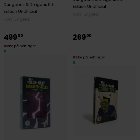
Dungeons & Dragons 5th
Edition Unofficial
Edition Unofficial
Kort · Engelsk
Kort · Engelsk
499
269
00
00
Ikke på nettlager
Ikke på nettlager