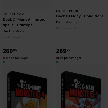
Hit Point Press
Hit Point Press
Deck Of Many - Conditions
Deck Of Many Animated
Deck of Many
Spells - Cantrips
Kort · Engelsk
Deck of Many
Kort · Engelsk
269
269
00
00
Ikke på nettlager
Ikke på nettlager