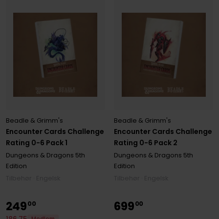
Beadle & Grimm's
Beadle & Grimm's
Encounter Cards Challenge
Encounter Cards Challenge
Rating 0-6 Pack 1
Rating 0-6 Pack 2
Dungeons & Dragons 5th
Dungeons & Dragons 5th
Edition
Edition
Tilbehør · Engelsk
Tilbehør · Engelsk
249
699
00
00
186
,
75