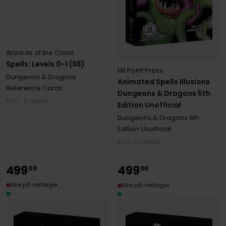
Wizards of the Coast
Spells: Levels 0-1 (98)
Hit Point Press
Dungeons & Dragons
Animated Spells Illusions
Reference Cards
Dungeons & Dragons 5th
Kort · Engelsk
Edition Unofficial
Dungeons & Dragons 5th
Edition Unofficial
Kort · Engelsk
499
499
00
00
Ikke på nettlager
Ikke på nettlager