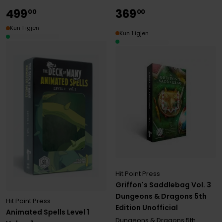
499
369
00
00
Kun 1 igjen
Kun 1 igjen
Hit Point Press
Griffon's Saddlebag Vol. 3
Dungeons & Dragons 5th
Hit Point Press
Edition Unofficial
Animated Spells Level 1
Dungeons & Dragons 5th