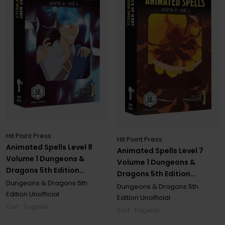
Hit Point Press
Hit Point Press
Animated Spells Level 8
Animated Spells Level 7
Volume 1 Dungeons &
Volume 1 Dungeons &
Dragons 5th Edition
Dragons 5th Edition
Unofficial
Dungeons & Dragons 5th
Unofficial
Dungeons & Dragons 5th
Edition Unofficial
Edition Unofficial
Kort · Engelsk
Kort · Engelsk