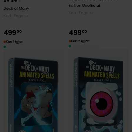
Volum 1
Edition Unofficial
Deck of Many
Kort · Engelsk
Kort · Engelsk
499
499
00
00
Kun 2 igjen
Kun 1 igjen