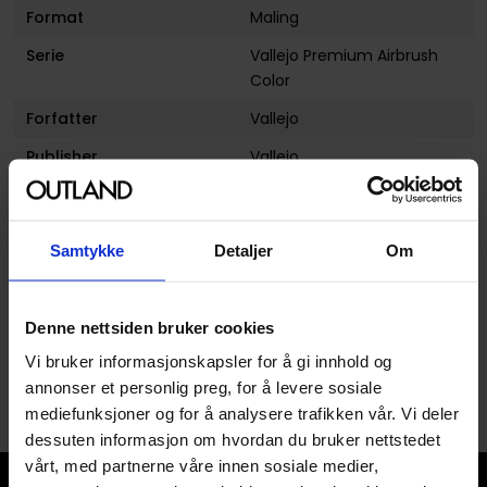
Format
Maling
Serie
Vallejo Premium Airbrush
Color
Forfatter
Vallejo
Publisher
Vallejo
Avansert Format
Maling Air
Produsent
Vallejo
Samtykke
Detaljer
Om
Farge
Hvit
Denne nettsiden bruker cookies
Vi bruker informasjonskapsler for å gi innhold og
annonser et personlig preg, for å levere sosiale
mediefunksjoner og for å analysere trafikken vår. Vi deler
dessuten informasjon om hvordan du bruker nettstedet
vårt, med partnerne våre innen sosiale medier,