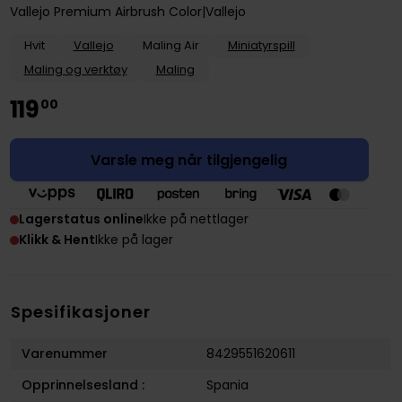
Vallejo Premium Airbrush Color
Vallejo
Hvit
Vallejo
Maling Air
Miniatyrspill
Maling og verktøy
Maling
119
00
Varsle meg når tilgjengelig
Lagerstatus online
Ikke på nettlager
Klikk & Hent
Ikke på lager
Spesifikasjoner
Varenummer
8429551620611
Opprinnelsesland :
Spania