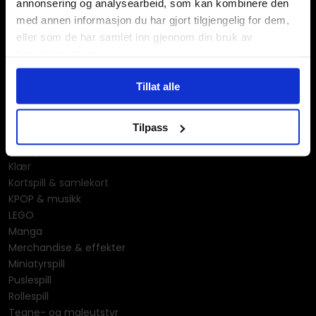
annonsering og analysearbeid, som kan kombinere den
med annen informasjon du har gjort tilgjengelig for dem,
eller som de har samlet inn gjennom din bruk av
tjenestene deres.
Våre kategorier
Tillat alle
Brettspill
Bøker
Tilpass
Godteri, mat & drikke
Hobby & fritid
Klær
Kortspill & samlekort
KPOP & musikk
LEGO
Manga
Merchandise & effekter
Miniatyrspill
Puslespill
Rollespill
Tegne- og maleutstyr