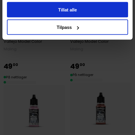
Tillat alle
Vallejo
Vallejo
Model Color Light Violet 18
Model Color Dark Purple 18
Tilpass
ml
ml
Vallejo Model Color
Vallejo Model Color
Maling
Maling
49
49
00
00
På nettlager
På nettlager