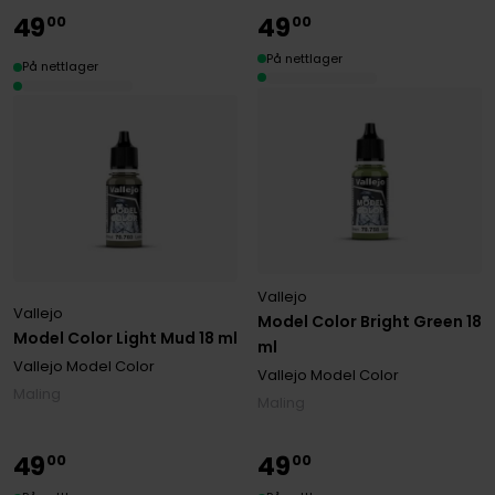
49
49
00
00
På nettlager
På nettlager
Vallejo
Vallejo
Model Color Bright Green 18
Model Color Light Mud 18 ml
ml
Vallejo Model Color
Vallejo Model Color
Maling
Maling
49
49
00
00