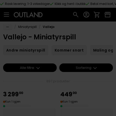
Rask levering: 1-3 virkedager
Klikk og hent i butikk
Betal med kort, V
Hopp til hovedinnhold
/
/
Miniatyrspill
Vallejo
Vallejo - Miniatyrspill
Andre miniatyrspill
Kommer snart
Maling og 
Alle filtre
Sortering
897 produkter
3
299
449
00
00
Kun 1 igjen
Kun 1 igjen