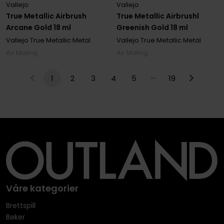
Vallejo
Vallejo
True Metallic Airbrush
True Metallic Airbrushl
Arcane Gold 18 ml
Greenish Gold 18 ml
Vallejo True Metallic Metal
Vallejo True Metallic Metal
Air Maling
Air Maling
…
1
2
3
4
5
19
Våre kategorier
Brettspill
Bøker