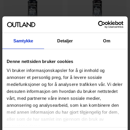
Vallejo
Vallejo
Model Color Infantry Blue 18
Model Color Black Violet 18
Samtykke
Detaljer
Om
ml
ml
Vallejo Model Color
Vallejo Model Color
Denne nettsiden bruker cookies
Maling
Maling
Vi bruker informasjonskapsler for å gi innhold og
49
49
00
00
annonser et personlig preg, for å levere sosiale
mediefunksjoner og for å analysere trafikken vår. Vi deler
På nettlager
På nettlager
dessuten informasjon om hvordan du bruker nettstedet
vårt, med partnerne våre innen sosiale medier,
annonsering og analysearbeid, som kan kombinere den
med annen informasjon du har gjort tilgjengelig for dem,
eller som de har samlet inn gjennom din bruk av
tjenestene deres.