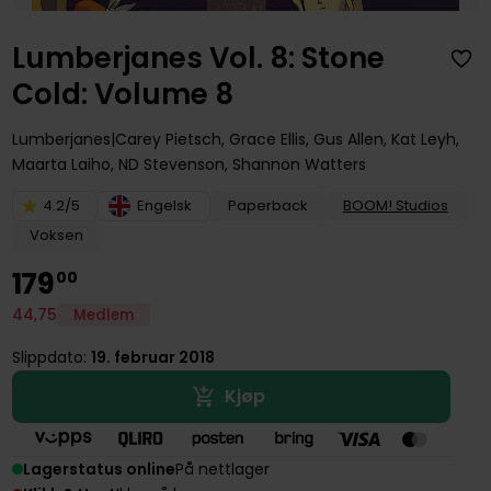
Lumberjanes Vol. 8: Stone
Cold: Volume 8
Lumberjanes
Carey Pietsch
,
Grace Ellis
,
Gus Allen
,
Kat Leyh
,
Maarta Laiho
,
ND Stevenson
,
Shannon Watters
4.2/5
Engelsk
Paperback
BOOM! Studios
Voksen
179
00
44
,
75
Medlem
Slippdato:
19. februar 2018
Kjøp
Lagerstatus online
På nettlager