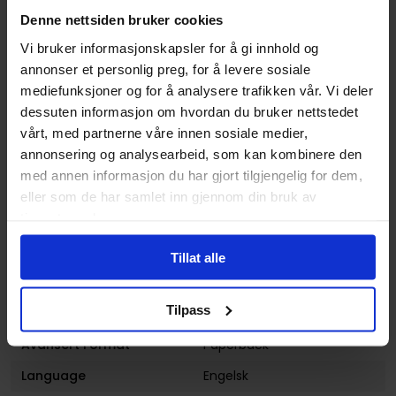
Gus Allen
,
Kat Leyh
,
Maarta
Denne nettsiden bruker cookies
Laiho
,
ND Stevenson
og
Vi bruker informasjonskapsler for å gi innhold og
Shannon Watters
annonser et personlig preg, for å levere sosiale
Sjanger
Action og Eventyr
,
Humor
mediefunksjoner og for å analysere trafikken vår. Vi deler
og
Overnaturlig
dessuten informasjon om hvordan du bruker nettstedet
vårt, med partnerne våre innen sosiale medier,
Illustratør
Carey Pietsch
annonsering og analysearbeid, som kan kombinere den
Antall Sider
112
med annen informasjon du har gjort tilgjengelig for dem,
eller som de har samlet inn gjennom din bruk av
Publisher
BOOM! Studios
tjenestene deres.
Lanseringsdato
19.02.2018
(dd.mm.yyyy)
Tillat alle
Volum
8
Tilpass
Aldersgruppe
Voksen
Avansert Format
Paperback
Language
Engelsk