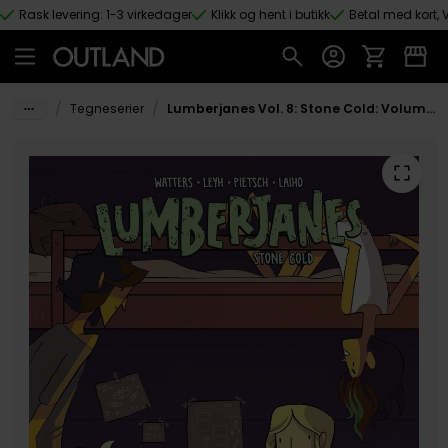
Rask levering: 1-3 virkedager
Klikk og hent i butikk
Betal med kort, V
Hopp til hovedinnhold
/
/
Tegneserier
Lumberjanes Vol. 8: Stone Cold: Volume 8