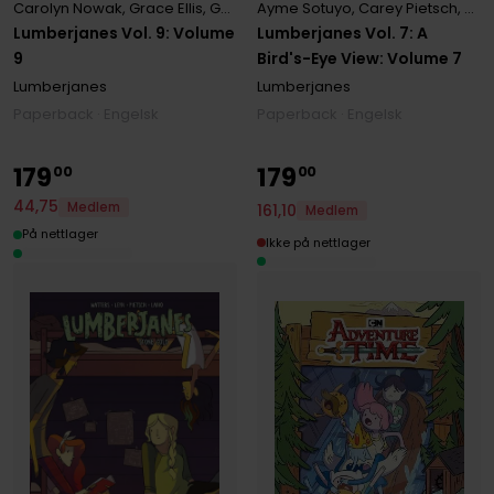
Carolyn Nowak
,
Grace Ellis
,
Gus Allen
Ayme Sotuyo
,
Kat Leyh
,
Maarta Laiho
,
Carey Pietsch
,
ND St
,
Grac
Lumberjanes Vol. 9: Volume
Lumberjanes Vol. 7: A
9
Bird's-Eye View: Volume 7
Lumberjanes
Lumberjanes
Paperback · Engelsk
Paperback · Engelsk
179
179
00
00
44
,
75
Medlem
161
,
10
Medlem
På nettlager
Ikke på nettlager