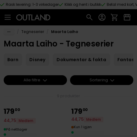
Rask levering: 1-3 virkedager
Klikk og hent i butikk
Betal med kort, V
Hopp til hovedinnhold
/
/
Tegneserier
Maarta Laiho
Maarta Laiho - Tegneserier
Barn
Disney
Dokumentar & fakta
Fantas
Alle filtre
Sortering
9 produkter
179
179
00
00
44
,
75
Medlem
44
,
75
Medlem
Kun 1 igjen
På nettlager