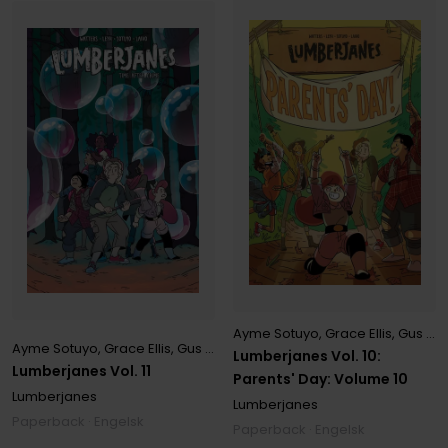
Ayme Sotuyo
,
Grace Ellis
,
Gus Allen
Ayme Sotuyo
,
Grace Ellis
,
Gus Allen
,
Kat Leyh
,
Maarta Laiho
,
ND Stev
Lumberjanes Vol. 10:
Lumberjanes Vol. 11
Parents' Day: Volume 10
Lumberjanes
Lumberjanes
Paperback · Engelsk
Paperback · Engelsk