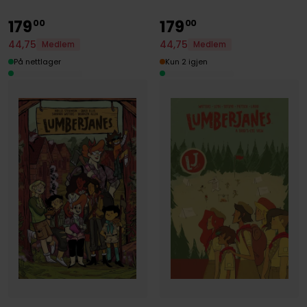
179
179
00
00
44
,
75
44
,
75
Medlem
Medlem
På nettlager
Kun 2 igjen