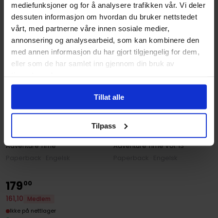
mediefunksjoner og for å analysere trafikken vår. Vi deler
dessuten informasjon om hvordan du bruker nettstedet
vårt, med partnerne våre innen sosiale medier,
annonsering og analysearbeid, som kan kombinere den
med annen informasjon du har gjort tilgjengelig for dem,
eller som de har samlet inn gjennom din bruk av
tjenestene deres.
Tillat alle
Ian McGinty
,
Maarta Laiho
,
Mariko Tamaki
Christopher Hastings
,
Pendleton Ward
,
Ian McGinty
Tilpass
Adventure Time Vol. 14
Adventure Time Volume 13
Adventure Time
Adventure Time
Vol. 13
Paperback · Engelsk
Paperback · Engelsk
179
00
161
,
10
Medlem
Ikke på nettlager