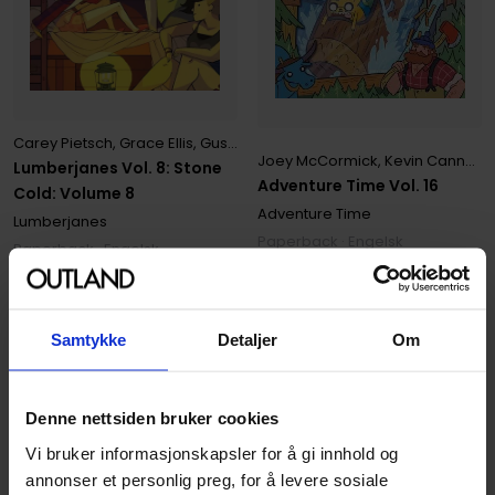
Carey Pietsch
,
Grace Ellis
,
Gus Allen
,
Kat Leyh
,
Maarta Laiho
,
ND Ste
Joey McCormick
,
Kevin Cannon
,
Lumberjanes Vol. 8: Stone
Adventure Time Vol. 16
Cold: Volume 8
Adventure Time
Lumberjanes
Paperback · Engelsk
Paperback · Engelsk
179
179
00
00
Samtykke
Detaljer
Om
161
,
10
161
,
10
Medlem
Medlem
Ikke på nettlager
Ikke på nettlager
Denne nettsiden bruker cookies
Vi bruker informasjonskapsler for å gi innhold og
annonser et personlig preg, for å levere sosiale