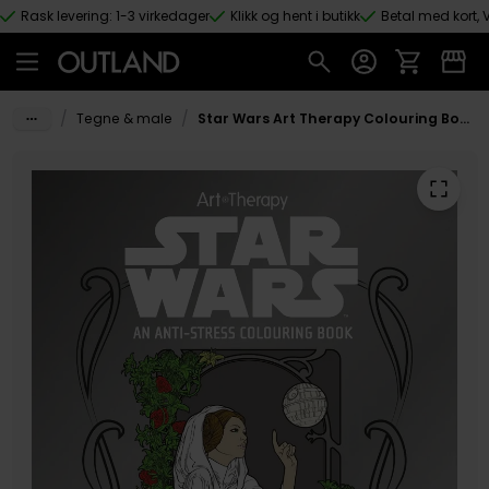
Rask levering: 1-3 virkedager
Klikk og hent i butikk
Betal med kort, V
Hopp til hovedinnhold
/
/
Tegne & male
Star Wars Art Therapy Colouring Book