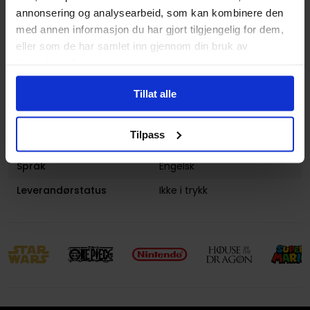
annonsering og analysearbeid, som kan kombinere den
Antall Sider
128
med annen informasjon du har gjort tilgjengelig for dem,
Utgiver
Egmont UK
eller som de har samlet inn gjennom din bruk av
Lanseringsdato
25.02.2016
tjenestene deres.
(dd.mm.yyyy)
Tillat alle
Subgenre
Farge Teori
og
Film og
Video
Tilpass
Avansert Format
Paperback: Trade (L)
Språk
Engelsk
Leverandørstatus
Ikke i trykk