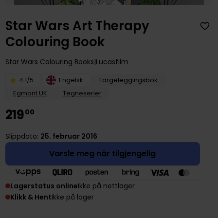
Star Wars Art Therapy
Colouring Book
Star Wars Colouring Books
Lucasfilm
4.1/5
Engelsk
Fargeleggingsbok
Egmont UK
Tegneserier
219
00
Slippdato:
25. februar 2016
Varsle meg når tilgjengelig
Lagerstatus online
Ikke på nettlager
Klikk & Hent
Ikke på lager