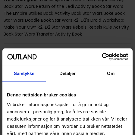
Book Star Wars Return of the Jedi Activity Book Star Wars
The Empire Strikes Back Activity Book Star Wars Joke Book
Star Wars Doodle Book Star Wars R2-D2's Droid Workshop:
Make Your Own R2-D2 Star Wars Rebels: Rebels Rule Activity
Book Star Wars Transfer Activity Book
Spesifikasjoner
Varenummer
9781405279918
Samtykke
Detaljer
Om
Vekt (Kg) :
0.637000
Opprinnelsesland :
USA
Denne nettsiden bruker cookies
Format
Fargeleggingsbok
Vi bruker informasjonskapsler for å gi innhold og
Serie
Star Wars Colouring Books
annonser et personlig preg, for å levere sosiale
mediefunksjoner og for å analysere trafikken vår. Vi deler
Forfattere
Lucasfilm
dessuten informasjon om hvordan du bruker nettstedet
Sjanger
Fargeleggingsbøker
vårt, med partnerne våre innen sosiale medier,