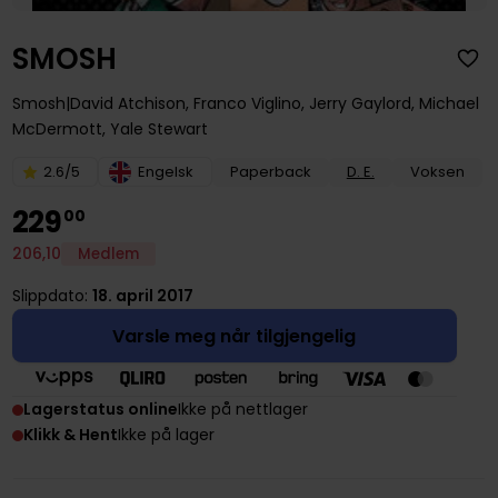
SMOSH
Smosh
David Atchison
,
Franco Viglino
,
Jerry Gaylord
,
Michael
McDermott
,
Yale Stewart
2.6/5
Engelsk
Paperback
D. E.
Voksen
229
00
206
,
10
Medlem
Slippdato:
18. april 2017
Varsle meg når tilgjengelig
Lagerstatus online
Ikke på nettlager
Klikk & Hent
Ikke på lager