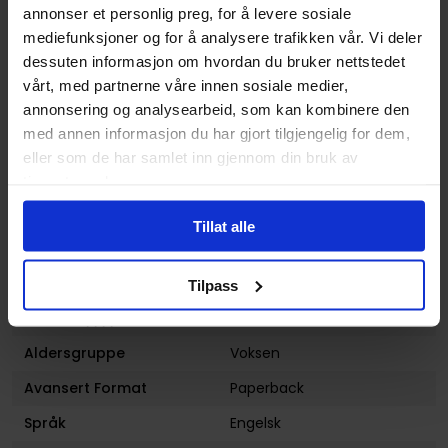
annonser et personlig preg, for å levere sosiale
Forfattere
David Atchison
,
Franco
mediefunksjoner og for å analysere trafikken vår. Vi deler
Viglino
,
Jerry Gaylord
,
dessuten informasjon om hvordan du bruker nettstedet
Michael McDermott
og
vårt, med partnerne våre innen sosiale medier,
Yale Stewart
annonsering og analysearbeid, som kan kombinere den
Sjanger
Media Tilknytning
med annen informasjon du har gjort tilgjengelig for dem,
eller som de har samlet inn gjennom din bruk av
Illustratør
Yale Stewart, Jerry Gaylord,
tjenestene deres.
Franco Viglino
Antall Sider
184
Tillat alle
Utgiver
D. E.
Tilpass
Lanseringsdato
18.04.2017
(dd.mm.yyyy)
Aldersgruppe
Voksen
Avansert Format
Paperback
Språk
Engelsk