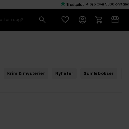
4,6/5
over 5000 omtaler
Krim & mysterier
Nyheter
Samlebokser
Sc