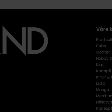
Våre 
Brettspil
Bøker
Godteri,
Hobby & 
Klær
Kortspil
KPOP & 
LEGO
Manga
Merchan
Miniatyrs
Puslespil