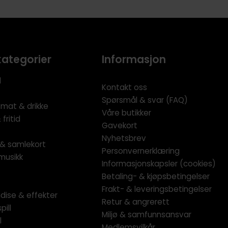
kategorier
Informasjon
l
Kontakt oss
Spørsmål & svar (FAQ)
 mat & drikke
Våre butikker
fritid
Gavekort
Nyhetsbrev
l & samlekort
Personvernerklæring
musikk
Informasjonskapsler (cookies)
Betaling- & kjøpsbetingelser
Frakt- & leveringsbetingelser
dise & effekter
Retur & angrerett
pill
Miljø & samfunnsansvar
l
Medlemsvilkår