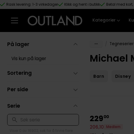
Rask levering: 1-3 virkedager
Klikk og hent i butikk
Betal med kort, 
Hopp til hovedinnhold
Kategorier
Ku
På lager
/
Tegneserier
Michael 
Vis kun på lager
Sortering
Barn
Disney
Per side
Serie
229
00
206
,
10
Medlem
Viser 0 av 16902, søk for å finne flere