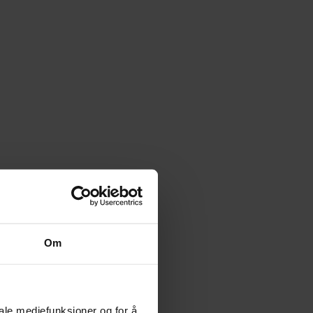
Om
iale mediefunksjoner og for å