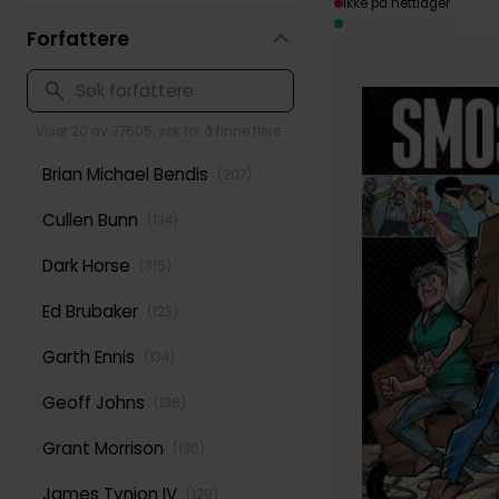
Ikke på nettlager
Forfattere
Viser 20 av 37605, søk for å finne flere
Brian Michael Bendis
(
207
)
Cullen Bunn
(
134
)
Dark Horse
(
315
)
Ed Brubaker
(
123
)
Garth Ennis
(
134
)
Geoff Johns
(
136
)
Grant Morrison
(
130
)
James Tynion IV
(
129
)