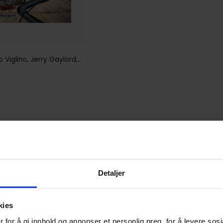
o Viglino
,
Jerry Gaylord
,
Michael McDermott
,
Yale Stewart
1
Detaljer
kies
 for å gi innhold og annonser et personlig preg, for å levere sos