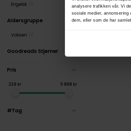
Engelsk
(
1
)
analysere trafikken vår. Vi 
Various
(
277
)
sosiale medier, annonsering 
Aldersgruppe
dem, eller som de har samlet
Voksen
(
1
)
Goodreads Stjerner
Pris
229
kr
5
899
kr
#Tag