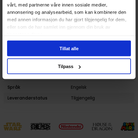
Lanseringsdato
01.09.2020
vårt, med partnerne våre innen sosiale medier,
(dd.mm.yyyy)
annonsering og analysearbeid, som kan kombinere den
med annen informasjon du har gjort tilgjengelig for dem,
Subgenre
Teknikk: Penn og Blekk
og
eller som de har samlet inn gjennom din bruk av
Teknikk: Tegneserier
tjenestene deres.
Aldersgruppe
Voksen
Tillat alle
Illustrasjoner
Color and B&W
photographs and
illustrations throughout
Tilpass
Avansert Format
Paperback
Språk
Engelsk
Leverandørstatus
Tilgjengelig