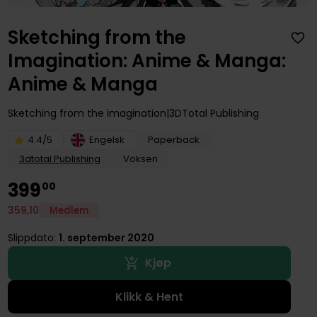
Sketching from the
Imagination: Anime & Manga:
Anime & Manga
Sketching from the imagination
3DTotal Publishing
4.4/5
Engelsk
Paperback
3dtotal Publishing
Voksen
399
00
359
,
10
Medlem
Slippdato:
1. september 2020
Kjøp
Klikk & Hent