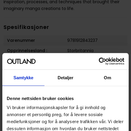
inspiration, processes, and techniques that brought their
imaginary manga creations to life.
Spesifikasjoner
Varenummer
9781912843237
Opprinnelsesland :
Storbritannia
Format
Paperback
Serie
Sketching from the
Samtykke
Detaljer
Om
imagination
Forfattere
3DTotal Publishing
Sjanger
Art- og Kunstbøker
og
Denne nettsiden bruker cookies
Tegnebøker
Vi bruker informasjonskapsler for å gi innhold og
annonser et personlig preg, for å levere sosiale
Antall Sider
320
mediefunksjoner og for å analysere trafikken vår. Vi deler
Utgiver
3dtotal Publishing
dessuten informasjon om hvordan du bruker nettstedet