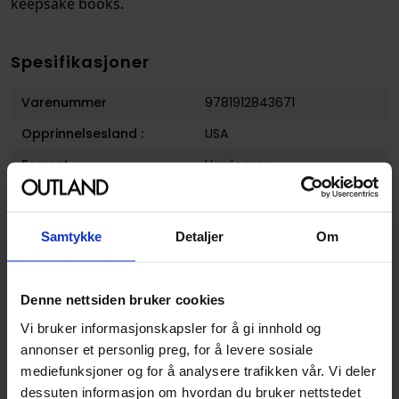
keepsake books.
Spesifikasjoner
Varenummer
9781912843671
Opprinnelsesland :
USA
Format
Hardcover
Serie
Art of...
Forfattere
3DTotal Publishing
og
Gu
Samtykke
Detaljer
Om
Zheng Wei
Sjanger
Art- og Kunstbøker
og
Tegnebøker
Denne nettsiden bruker cookies
Vi bruker informasjonskapsler for å gi innhold og
Illustratør
Gu Zheng Wei
annonser et personlig preg, for å levere sosiale
Antall Sider
152
mediefunksjoner og for å analysere trafikken vår. Vi deler
dessuten informasjon om hvordan du bruker nettstedet
Utgiver
3dtotal Publishing