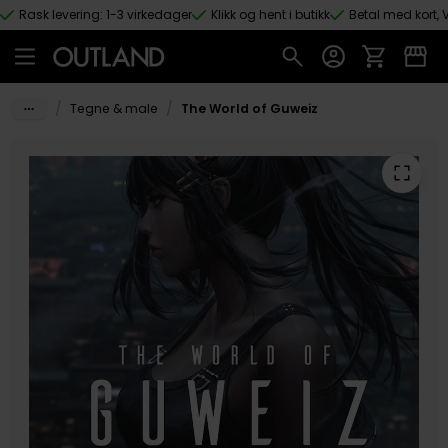
Rask levering: 1-3 virkedager
Klikk og hent i butikk
Betal med kort, V
Hopp til hovedinnhold
/
/
Tegne & male
The World of Guweiz