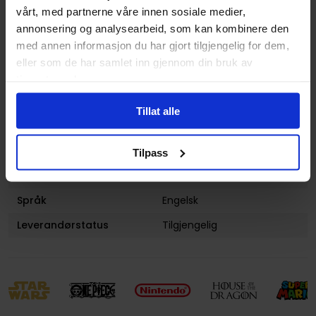
vårt, med partnerne våre innen sosiale medier,
Lanseringsdato
08.08.2023
annonsering og analysearbeid, som kan kombinere den
(dd.mm.yyyy)
med annen informasjon du har gjort tilgjengelig for dem,
Subsjanger:
Digital
og
Teknikk: Tegning
eller som de har samlet inn gjennom din bruk av
tjenestene deres.
Aldersgruppe
Voksen
Illustrasjoner
Color and B&W illustrations
Tillat alle
throughout
Forsidekunstner
Na
Tilpass
Avansert Format
Hardcover
Språk
Engelsk
Leverandørstatus
Tilgjengelig