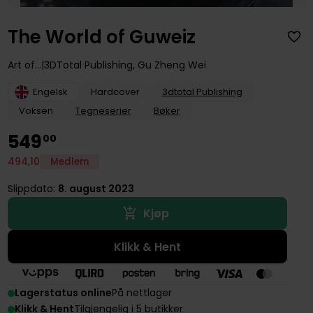
The World of Guweiz
Art of...
3DTotal Publishing
,
Gu Zheng Wei
Engelsk
Hardcover
3dtotal Publishing
Voksen
Tegneserier
Bøker
549
00
494
,
10
Medlem
Slippdato:
8. august 2023
Kjøp
Klikk & Hent
Lagerstatus online
På nettlager
Klikk & Hent
Tilgjengelig i 5 butikker