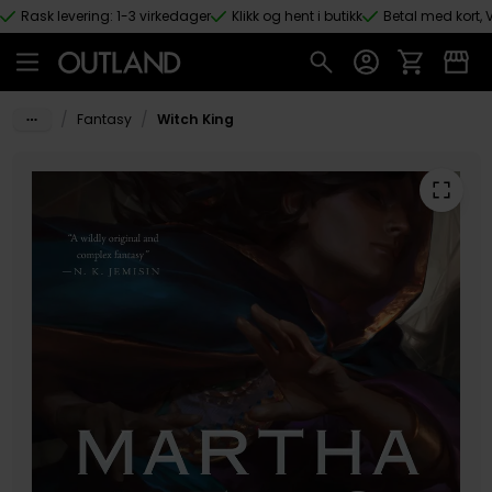
Rask levering: 1-3 virkedager
Klikk og hent i butikk
Betal med kort, V
Hopp til hovedinnhold
/
/
Fantasy
Witch King