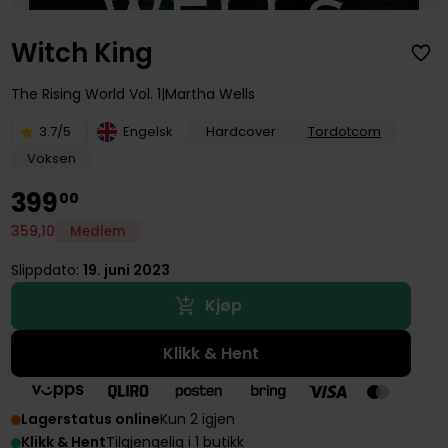
Witch King
The Rising World
Vol. 1
Martha Wells
3.7/5
Engelsk
Hardcover
Tordotcom
Voksen
399
00
359
,
10
Medlem
Slippdato:
19. juni 2023
Kjøp
Klikk & Hent
Lagerstatus online
Kun 2 igjen
Klikk & Hent
Tilgjengelig i 1 butikk