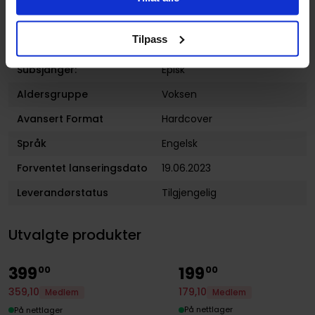
Lanseringsdato
19.06.2023
(dd.mm.yyyy)
Tilpass
Volum
1
Subsjanger:
Episk
Aldersgruppe
Voksen
Avansert Format
Hardcover
Språk
Engelsk
Forventet lanseringsdato
19.06.2023
Leverandørstatus
Tilgjengelig
Utvalgte produkter
399
199
00
00
179
,
10
359
,
10
Medlem
Medlem
På nettlager
På nettlager