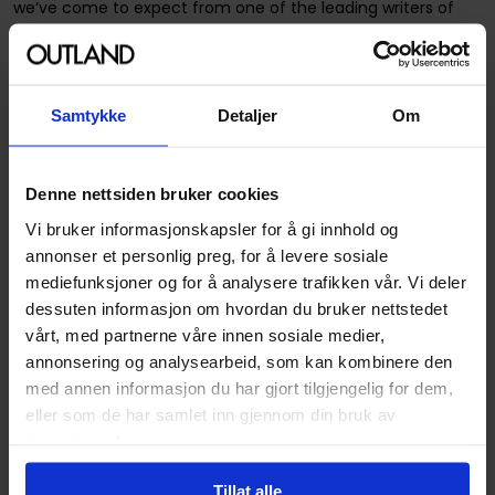
we’ve come to expect from one of the leading writers of
her generation.
Spesifikasjoner
Samtykke
Detaljer
Om
Varenummer
9781250826794
Vekt (Kg) :
0.486000
Denne nettsiden bruker cookies
Vi bruker informasjonskapsler for å gi innhold og
Opprinnelsesland :
USA
annonser et personlig preg, for å levere sosiale
Format
Hardcover
mediefunksjoner og for å analysere trafikken vår. Vi deler
Serie
The Rising World
dessuten informasjon om hvordan du bruker nettstedet
vårt, med partnerne våre innen sosiale medier,
Forfattere
Martha Wells
annonsering og analysearbeid, som kan kombinere den
Sjanger
Fantasy
med annen informasjon du har gjort tilgjengelig for dem,
eller som de har samlet inn gjennom din bruk av
Antall Sider
432
tjenestene deres.
Utgiver
Tordotcom
Tillat alle