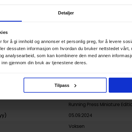
Detaljer
9780762487820
0.084000
kies
USA
 for å gi innhold og annonser et personlig preg, for å levere sos
deler dessuten informasjon om hvordan du bruker nettstedet vårt,
Mini Kit
og analysearbeid, som kan kombinere den med annen informasjon d
Rp minis
 inn gjennom din bruk av tjenestene deres.
Donald Lemke
Humor
Tilpass
32
Running Press Miniature Editi
yy)
05.09.2024
Voksen