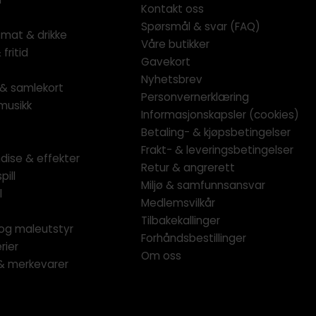
Kontakt oss
Spørsmål & svar (FAQ)
 mat & drikke
Våre butikker
fritid
Gavekort
Nyhetsbrev
l & samlekort
Personvernerklæring
musikk
Informasjonskapsler (cookies)
Betaling- & kjøpsbetingelser
Frakt- & leveringsbetingelser
dise & effekter
Retur & angrerett
pill
Miljø & samfunnsansvar
l
Medlemsvilkår
Tilbakekallinger
og maleutstyr
Forhåndsbestillinger
rier
Om oss
 & merkevarer