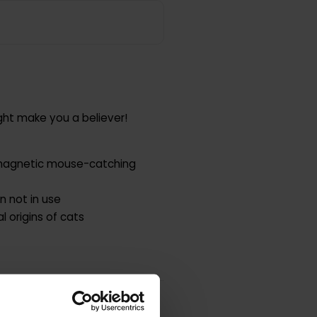
ght make you a believer!
a magnetic mouse-catching
n not in use
l origins of cats