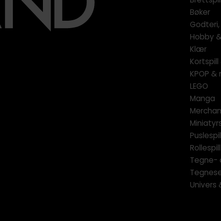
Bøker
Godteri,
Hobby & 
Klær
Kortspil
KPOP & 
LEGO
Manga
Merchan
Miniatyrs
Puslespil
Rollespill
Tegne- 
Tegnese
Univers