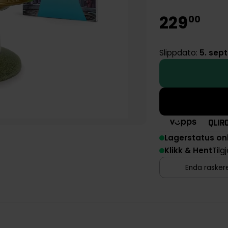
229
00
Slippdato:
5. sep
Lagerstatus on
Klikk & Hent
Tilg
Enda raskere