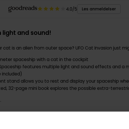
4.0
/5
Les anmeldelser
 light and sound!
 cat is an alien from outer space? UFO Cat Invasion just mi
ameter spaceship with a cat in the cockpit
: Spaceship features multiple light and sound effects and 
 included)
ent stand allows you to rest and display your spaceship whe
ated, 32-page mini book explores the possible extra-terrestria
.