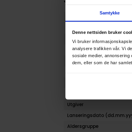
Spesifikasjoner
Samtykke
Varenummer
Vekt (Kg) :
Denne nettsiden bruker coo
Opprinnelsesland :
Vi bruker informasjonskapsler
analysere trafikken vår. Vi 
Format
sosiale medier, annonsering 
Serie
dem, eller som de har samlet
Forfattere
Genre
Antall Sider
Utgiver
Lanseringsdato (dd.mm.yy
Aldersgruppe