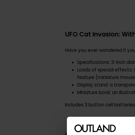
UFO Cat Invasion: With
Have you ever wondered if your
Specifications: 3-inch di
Loads of special effects
feature (miniature mouse
Display stand: a transpar
Miniature book: an illustr
Includes 3 button cell batteries