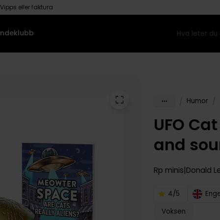
Vipps eller faktura
ndeklubb
/
/
Humor
UFO Cat 
and sou
Rp minis
Donald 
4/5
Enge
Voksen