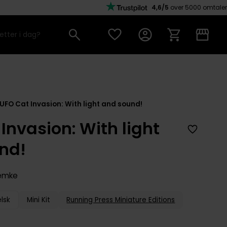
4,6/5
over 5000 omtaler
UFO Cat Invasion: With light and sound!
Invasion: With light
nd!
Lemke
lsk
Mini Kit
Running Press Miniature Editions