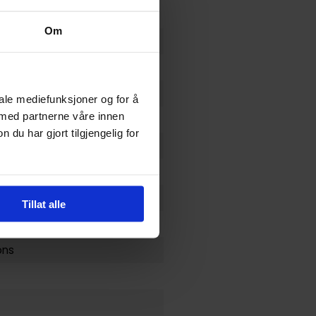
Om
iale mediefunksjoner og for å
 med partnerne våre innen
u har gjort tilgjengelig for
Tillat alle
ons