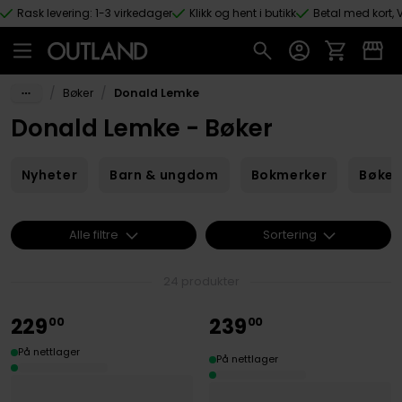
Rask levering: 1-3 virkedager
Klikk og hent i butikk
Betal med kort, V
Hopp til hovedinnhold
/
/
Bøker
Donald Lemke
Donald Lemke - Bøker
Nyheter
Barn & ungdom
Bokmerker
Bøker
Alle filtre
Sortering
24 produkter
229
239
00
00
På nettlager
På nettlager