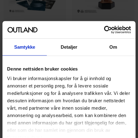
Donald Lemke
Donald Lemke
Harry Potter Divination
Harry Potter Patronus
Crystal Ball: Lights Up!
Guided Journal and
Samtykke
Detaljer
Om
Inspiration Card Set
Rp minis
Kort · Engelsk
Mini Kit · Engelsk
Denne nettsiden bruker cookies
179
299
00
00
Vi bruker informasjonskapsler for å gi innhold og
På nettlager
annonser et personlig preg, for å levere sosiale
På nettlager
mediefunksjoner og for å analysere trafikken vår. Vi deler
dessuten informasjon om hvordan du bruker nettstedet
vårt, med partnerne våre innen sosiale medier,
annonsering og analysearbeid, som kan kombinere den
med annen informasjon du har gjort tilgjengelig for dem,
eller som de har samlet inn gjennom din bruk av
tjenestene deres.