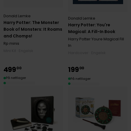
Donald Lemke
Donald Lemke
Harry Potter: The Monster
Harry Potter: You're
Book of Monsters: It Roams
Magical: A Fill-In Book
and Chomps!
Harry Potter Youre Magical Fill
Rp minis
In
Mini Kit · Engelsk
Hardcover · Engelsk
499
199
00
00
På nettlager
På nettlager