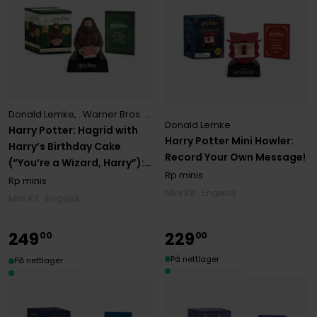
Donald Lemke
,
. Warner Bros. Consumer Products Inc.
Donald Lemke
Harry Potter: Hagrid with
Harry Potter Mini Howler:
Harry’s Birthday Cake
Record Your Own Message!
(“You’re a Wizard, Harry”):
Rp minis
With Sound!
Rp minis
Mini Kit · Engelsk
Mini Kit · Engelsk
249
229
00
00
På nettlager
På nettlager