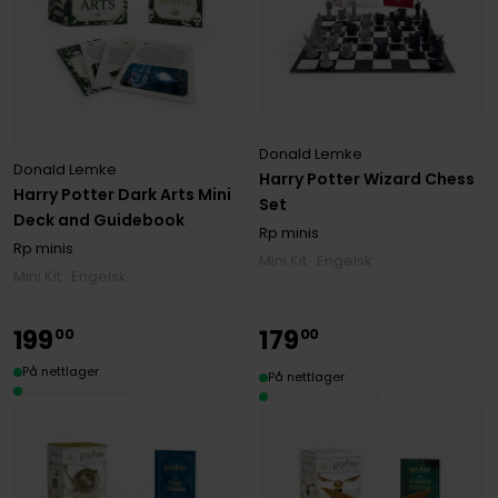
Donald Lemke
Donald Lemke
Harry Potter Wizard Chess
Harry Potter Dark Arts Mini
Set
Deck and Guidebook
Rp minis
Rp minis
Mini Kit · Engelsk
Mini Kit · Engelsk
199
179
00
00
På nettlager
På nettlager