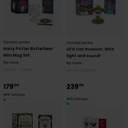
Donald Lemke
Donald Lemke
Harry Potter Butterbeer
UFO Cat Invasion: With
Mini Mug Set
light and sound!
Rp minis
Rp minis
Mini Kit · Engelsk
Mini Kit · Engelsk
179
239
00
00
På nettlager
På nettlager