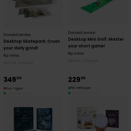
Donald Lemke
Donald Lemke
Desktop Mini Golf: Master
Desktop Skatepark: Crush
your short game!
your daily grind!
Rp minis
Rp minis
Mini Kit · Engelsk
Mini Kit · Engelsk
349
229
00
00
På nettlager
Kun 1 igjen