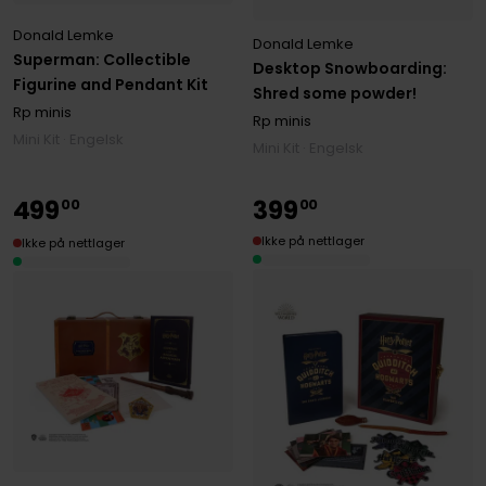
Donald Lemke
Donald Lemke
Superman: Collectible
Desktop Snowboarding:
Figurine and Pendant Kit
Shred some powder!
Rp minis
Rp minis
Mini Kit · Engelsk
Mini Kit · Engelsk
499
399
00
00
Ikke på nettlager
Ikke på nettlager