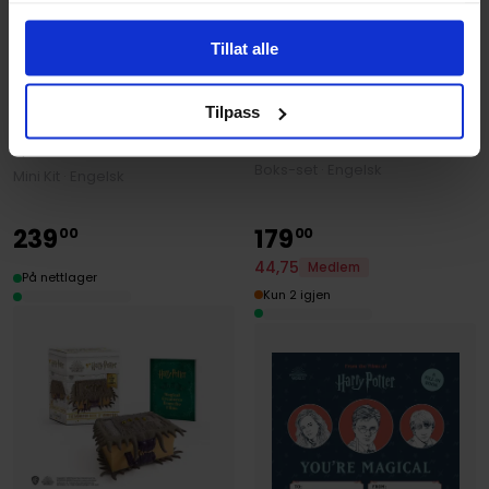
Tillat alle
Donald Lemke
Donald Lemke
Harry Potter: Spell Deck
Harry Potter Screaming
Tilpass
and Interactive Book of
Mandrake: With Sound!
Magic
Rp minis
Boks-set · Engelsk
Mini Kit · Engelsk
239
179
00
00
44
,
75
Medlem
På nettlager
Kun 2 igjen