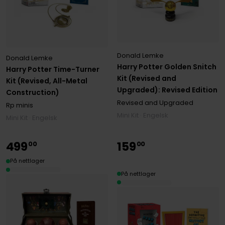
Donald Lemke
Donald Lemke
Harry Potter Golden Snitch
Harry Potter Time-Turner
Kit (Revised and
Kit (Revised, All-Metal
Upgraded): Revised Edition
Construction)
Revised and Upgraded
Rp minis
Mini Kit · Engelsk
Mini Kit · Engelsk
499
159
00
00
På nettlager
På nettlager