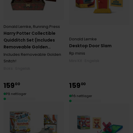
Donald Lemke
,
Running Press
Harry Potter Collectible
Donald Lemke
Quidditch Set (Includes
Desktop Door Slam
Removeable Golden
Rp minis
Snitch!): Revised Edition
Includes Removeable Golden
Mini Kit · Engelsk
Snitch!
Boks · Engelsk
159
159
00
00
På nettlager
På nettlager