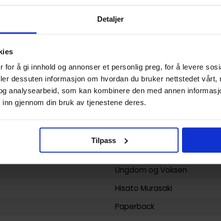
Paperback
Detaljer
Persona 5
Atlus
og
Hisato Murasaki
kies
Krim og Mysterier
og
Fantas
 for å gi innhold og annonser et personlig preg, for å levere sos
Hisato Murasaki
deler dessuten informasjon om hvordan du bruker nettstedet vårt,
og analysearbeid, som kan kombinere den med annen informasjon d
200
 inn gjennom din bruk av tjenestene deres.
Viz Media
yy)
20.07.2023
Tilpass
10
Ungdom
og
Voksen
Hisato Murasaki
Paperback