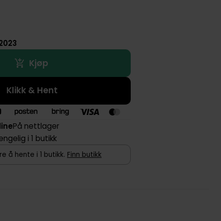
 2023
Kjøp
Klikk & Hent
line
På nettlager
jengelig i 1 butikk
e å hente i 1 butikk.
Finn butikk