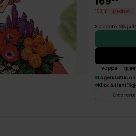
169
152
,
10
Medlem
Slippdato:
20. juli
Lagerstatus on
Klikk & Hent
Tilg
Enda rasker