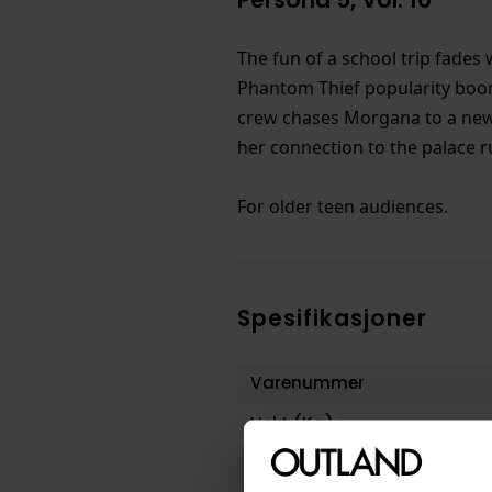
The fun of a school trip fade
Phantom Thief popularity boom
crew chases Morgana to a new p
her connection to the palace r
For older teen audiences.
Spesifikasjoner
Varenummer
Vekt (Kg) :
Opprinnelsesland :