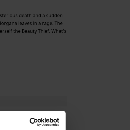
ysterious death and a sudden
rgana leaves in a rage. The
rself the Beauty Thief. What's