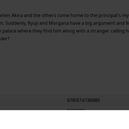
s when Akira and the others come home to the principal's m
. Suddenly, Ryuji and Morgana have a big argument and Mo
alace where they find him along with a stranger calling he
uler?
9781974736980
0.177000
USA