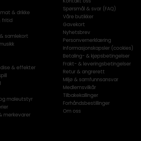
Kontakt oss
Spørsmål & svar (FAQ)
 mat & drikke
Våre butikker
fritid
Gavekort
Nyhetsbrev
l & samlekort
Personvernerklæring
musikk
Informasjonskapsler (cookies)
Betaling- & kjøpsbetingelser
Frakt- & leveringsbetingelser
dise & effekter
Retur & angrerett
pill
Miljø & samfunnsansvar
l
Medlemsvilkår
Tilbakekallinger
og maleutstyr
Forhåndsbestillinger
rier
Om oss
 & merkevarer