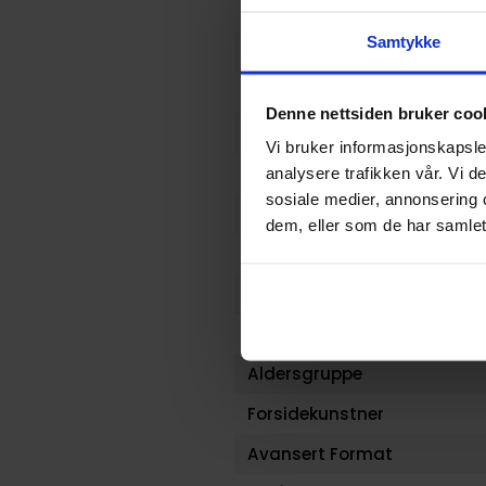
Format
Samtykke
Serie
Forfattere
Denne nettsiden bruker coo
Sjanger
Vi bruker informasjonskapsler
Illustratør
analysere trafikken vår. Vi 
sosiale medier, annonsering 
Antall Sider
dem, eller som de har samlet
Utgiver
Lanseringsdato (dd.mm.yy
Volum
Aldersgruppe
Forsidekunstner
Avansert Format