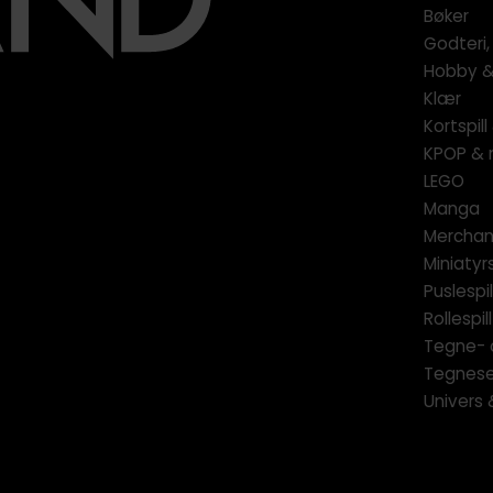
Bøker
Godteri,
Hobby & 
Klær
Kortspil
KPOP & 
LEGO
Manga
Merchan
Miniatyrs
Puslespil
Rollespill
Tegne- 
Tegnese
Univers