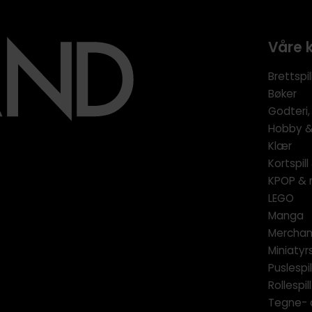
Våre 
Brettspil
Bøker
Godteri,
Hobby & 
Klær
Kortspil
KPOP & 
LEGO
Manga
Merchan
Miniatyrs
Puslespil
Rollespill
Tegne- 