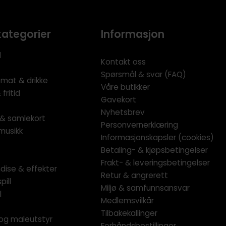
kategorier
Informasjon
l
Kontakt oss
Spørsmål & svar (FAQ)
 mat & drikke
Våre butikker
fritid
Gavekort
Nyhetsbrev
l & samlekort
Personvernerklæring
musikk
Informasjonskapsler (cookies)
Betaling- & kjøpsbetingelser
Frakt- & leveringsbetingelser
dise & effekter
Retur & angrerett
pill
Miljø & samfunnsansvar
l
Medlemsvilkår
Tilbakekallinger
og maleutstyr
Forhåndsbestillinger