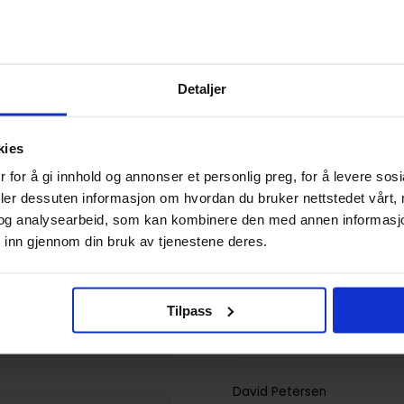
Hardcover · Norsk Bokmål
pråk, er Pepar og Gulrot
trylle av denne magiske
299
00
74
,
75
Detaljer
Medlem
ke nøl med å
gi oss
På nettlager
kies
 for å gi innhold og annonser et personlig preg, for å levere sos
deler dessuten informasjon om hvordan du bruker nettstedet vårt,
og analysearbeid, som kan kombinere den med annen informasjon d
 inn gjennom din bruk av tjenestene deres.
8
Tilpass
David Petersen