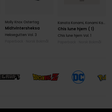
Molly Knox Ostertag
Kanata Konami
,
Konami Kanata
Midtvintersheksa
Chis lune hjem ( 1)
Heksegutten
Vol. 3
Chis lune hjem
Vol. 1
Paperback · Norsk Bokmål
Paperback · Norsk Bokmål