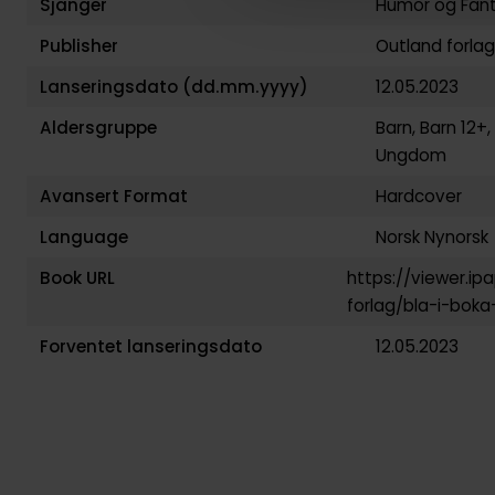
Sjanger
Humor
og
Fan
Publisher
Outland forlag
Lanseringsdato (dd.mm.yyyy)
12.05.2023
Aldersgruppe
Barn
,
Barn 12+
,
Ungdom
Avansert Format
Hardcover
Language
Norsk Nynorsk
Book URL
https://viewer.ip
forlag/bla-i-bok
Forventet lanseringsdato
12.05.2023