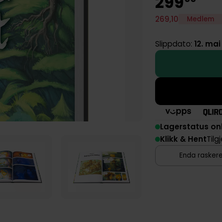
299
269
,
10
Medlem
Slippdato:
12. mai
Lagerstatus on
Klikk & Hent
Tilg
Enda raskere