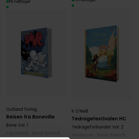
På nettlager
Outland forlag
K O'Neill
Reisen fra Boneville
Tedragefestivalen HC
Bone
Vol. 1
Tedrageforbundet
Vol. 2
Paperback · Norsk Bokmål
Hardcover · Norsk Bokmål