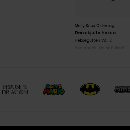
Molly Knox Ostertag
Den skjulte heksa
Heksegutten
Vol. 2
Paperback · Norsk Bokmål