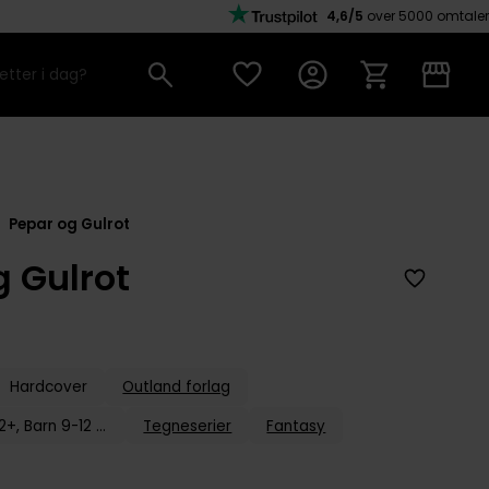
4,6/5
over 5000 omtaler
Pepar og Gulrot
g Gulrot
Hardcover
Outland forlag
Alder: Barn, Barn 12+, Barn 9-12 år, Ungdom+
Tegneserier
Fantasy