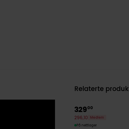
Relaterte produk
329
00
296
,
10
Medlem
På nettlager