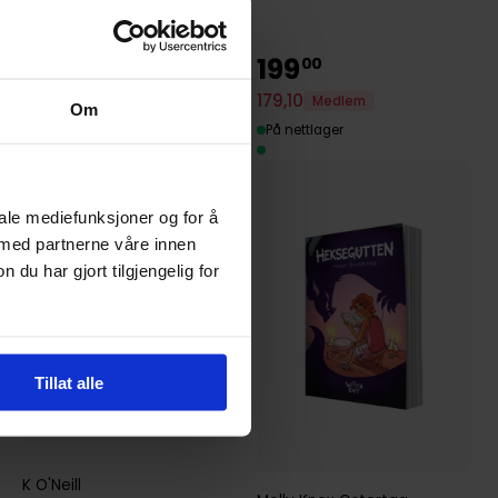
249
199
00
00
179
,
10
Medlem
224
,
10
Medlem
Om
På nettlager
På nettlager
iale mediefunksjoner og for å
 med partnerne våre innen
u har gjort tilgjengelig for
Tillat alle
K O'Neill