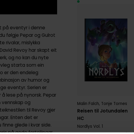
t på eventyr i denne
du følgje Pepar og Gulrot
e rivalar, mislykka
David Revoy har skapt eit
erk, og no kan du nyte
vleg starta som ein
 No er den endeleg
ombinasjon av humor og
ge eventyr. Serien er
r å lese på nynorsk. Pepar
om vennskap og
Malin Falch
,
Tonje Tornes
eiknestilen til Revoy gjer
Reisen til Jotundalen
ngar. Enten det er
HC
 finne glede i kvar side.
Nordlys
Vol. 1
ris på gode forteljingar