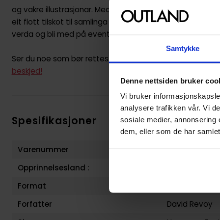
og vakre illustrasjonar. Med sitt unike preg og nynorske s
eit flott tilskot til samlinga di av tegneserier. La deg for
verda og bli med på eventyra til Pepar og Gulrot.
Samtykke
Ser du noe som bør rettes opp i produktbeskrivelsen? Ik
beskjed!
Denne nettsiden bruker coo
Vi bruker informasjonskapsler
analysere trafikken vår. Vi 
Spesifikasjoner
sosiale medier, annonsering 
dem, eller som de har samlet
Varenummer
978828401074
Opprinnelsesland :
Litauen
Format
Hardcover
Forfatter
David Revoy