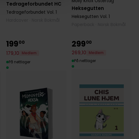
Molly Knox Ostertag
Tedrageforbundet HC
Heksegutten
Tedrageforbundet
Vol. 1
Heksegutten
Vol. 1
Hardcover · Norsk Bokmål
Paperback · Norsk Bokmål
199
299
00
00
269
,
10
179
,
10
Medlem
Medlem
På nettlager
På nettlager