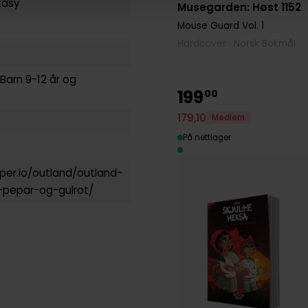
tasy
Musegarden: Høst 1152
Mouse Guard
Vol. 1
Hardcover · Norsk Bokmål
Barn 9-12 år
og
199
00
179
,
10
Medlem
På nettlager
aper.io/outland/outland-
a-pepar-og-gulrot/