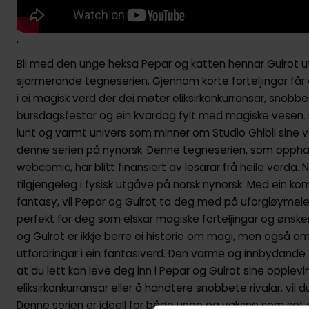
'
Bli med den unge heksa Pepar og katten hennar Gulrot u
sjarmerande tegneserien. Gjennom korte forteljingar får 
i ei magisk verd der dei møter eliksirkonkurransar, snobbet
bursdagsfestar og ein kvardag fylt med magiske vesen. 
lunt og varmt univers som minner om Studio Ghibli sine v
denne serien på nynorsk. Denne tegneserien, som oppha
webcomic, har blitt finansiert av lesarar frå heile verda.
tilgjengeleg i fysisk utgåve på norsk nynorsk. Med ein k
fantasy, vil Pepar og Gulrot ta deg med på uforgløymele
perfekt for deg som elskar magiske forteljingar og ønske
og Gulrot er ikkje berre ei historie om magi, men også 
utfordringar i ein fantasiverd. Den varme og innbydande t
at du lett kan leve deg inn i Pepar og Gulrot sine opplevi
eliksirkonkurransar eller å handtere snobbete rivalar, vil du
Denne serien er ideell for både unge og vaksne som set p