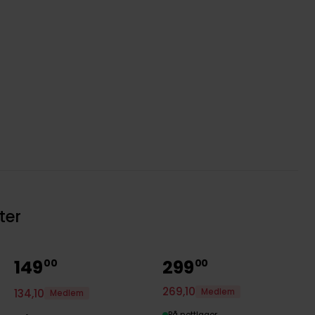
ter
149
299
00
00
269
,
10
Medlem
134
,
10
Medlem
På nettlager