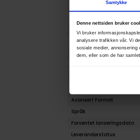
Samtykke
Serie
Forfattere
Denne nettsiden bruker coo
Sjanger
Vi bruker informasjonskapsler
analysere trafikken vår. Vi 
Antall Sider
sosiale medier, annonsering 
Utgiver
dem, eller som de har samlet
Lanseringsdato (dd.mm.yy
Volum
Aldersgruppe
Avansert Format
Språk
Forventet lanseringsdato
Leverandørstatus