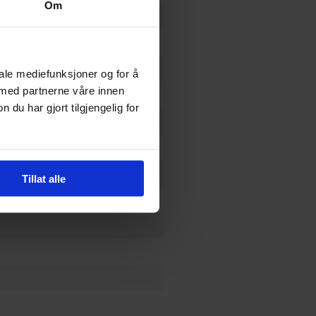
Om
iale mediefunksjoner og for å
 med partnerne våre innen
u har gjort tilgjengelig for
LC
Tillat alle