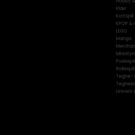
Hobby & 
Klær
Kortspil
KPOP & 
LEGO
Manga
Merchan
Miniatyrs
Puslespil
Rollespill
Tegne- 
Tegnese
Univers