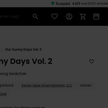
4,6/5
over 5000 omtaler
/
Our Sunny Days Vol. 2
y Days Vol. 2
eong Seokchan
aperback
Seven Seas Entertainment, LLC
Voksen
Love
ingsdato for denne varen er