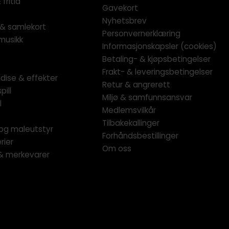
fritid
Gavekort
Nyhetsbrev
l & samlekort
Personvernerklæring
musikk
Informasjonskapsler (cookies)
Betaling- & kjøpsbetingelser
Frakt- & leveringsbetingelser
dise & effekter
Retur & angrerett
pill
Miljø & samfunnsansvar
l
Medlemsvilkår
Tilbakekallinger
og maleutstyr
Forhåndsbestillinger
rier
Om oss
 & merkevarer