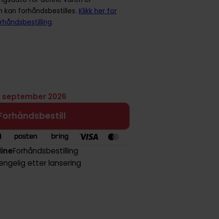
n kan forhåndsbestilles.
Klikk her for
rhåndsbestilling
.
. september 2026
Forhåndsbestill
line
Forhåndsbestilling
jengelig etter lansering