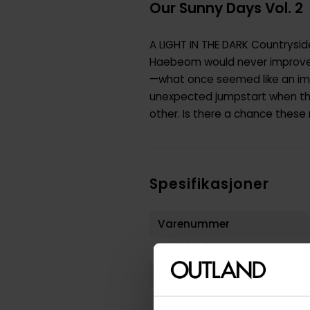
Our Sunny Days Vol. 2
A LIGHT IN THE DARK Countrysid
Haebeom would never improve. 
—what once seemed like an imp
unexpected jumpstart when th
other. Is there a chance these
Spesifikasjoner
Varenummer
Vekt (Kg) :
Opprinnelsesland :
Format