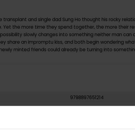
e transplant and single dad Sung Ho thought his rocky relati
Yet the more time they spend together, the more their res
ossibility slowly changes into something neither man can d
ey share an impromptu kiss, and both begin wondering wha
 newly minted friends could already be turning into someth
9798897651214
0.369000
USA
Paperback