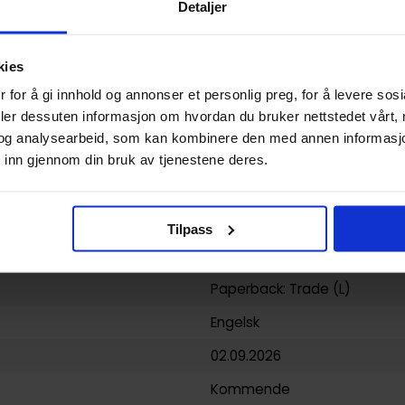
Detaljer
Our Sunny Days
Jeong Seokchan
kies
Webtoon
og
Yaoi
 for å gi innhold og annonser et personlig preg, for å levere sos
deler dessuten informasjon om hvordan du bruker nettstedet vårt,
272
og analysearbeid, som kan kombinere den med annen informasjon d
Seven Seas Entertainment, L
 inn gjennom din bruk av tjenestene deres.
yy)
02.09.2026
2
Tilpass
Voksen
Paperback: Trade (L)
Engelsk
02.09.2026
Kommende