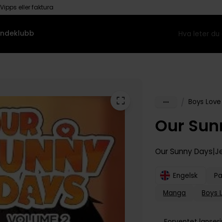
Vipps eller faktura
ndeklubb
/
Boys Love
Our Sunn
Our Sunny Days
J
Engelsk
P
Manga
Boys 
Forventet lanser