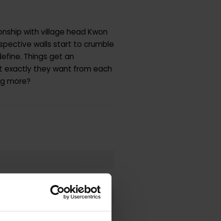
onship with village head Kwon
pective walls start to crumble
efine. Things get an
t exactly they want from each
ing more?