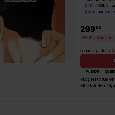
02.09.2026. Vare
å lese mer om fo
299
00
269
,
10
Medlem
Lanseringsdato:
2
Lagerstatus on
Klikk & Hent
Tilg