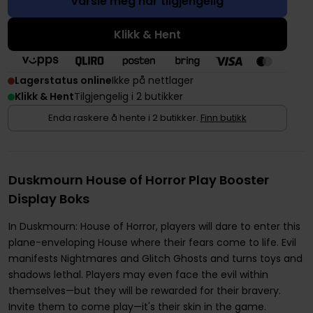
Varsle meg når tilgjengelig
Klikk & Hent
Lagerstatus online
Ikke på nettlager
Klikk & Hent
Tilgjengelig i 2 butikker
Enda raskere å hente i 2 butikker.
Finn butikk
Duskmourn House of Horror Play Booster
Display Boks
In Duskmourn: House of Horror, players will dare to enter this
plane-enveloping House where their fears come to life. Evil
manifests Nightmares and Glitch Ghosts and turns toys and
shadows lethal. Players may even face the evil within
themselves—but they will be rewarded for their bravery.
Invite them to come play—it's their skin in the game.