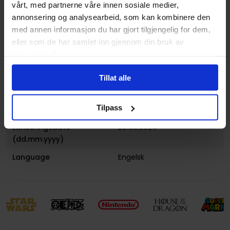
vårt, med partnerne våre innen sosiale medier,
annonsering og analysearbeid, som kan kombinere den
Spesifikasjoner
med annen informasjon du har gjort tilgjengelig for dem,
eller som de har samlet inn gjennom din bruk av
Varenummer
195166258607
tjenestene deres.
Format
Booster Display
Tillat alle
Serie
Duskmourn House of Horror
Magic the Gathering
Tilpass
Publisher
Wizards of the Coast
Lanseringsdato
20.09.2024
(dd.mm.yyyy)
Language
Engelsk