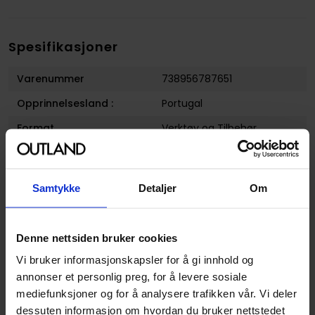
Spesifikasjoner
Varenummer
738956787651
Opprinnelsesland :
Portugal
Format
Verktøy og Tilbehør
Serie
GamersGrass Tufts
Forfattere
Gamers Grass
Samtykke
Detaljer
Om
Utgiver
GamersGrass
Avansert Format
Basing
Denne nettsiden bruker cookies
Vi bruker informasjonskapsler for å gi innhold og
annonser et personlig preg, for å levere sosiale
mediefunksjoner og for å analysere trafikken vår. Vi deler
dessuten informasjon om hvordan du bruker nettstedet