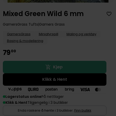
Mixed Green Wild 6 mm
GamersGrass Tufts
Gamers Grass
GamersGrass
Miniatyrspill
Maling og verktøy
Basing & modellering
79
00
Kjøp
Klikk & Hent
Lagerstatus online
På nettlager
Klikk & Hent
Tilgjengelig i 3 butikker
Enda raskere å hente i 3 butikker.
Finn butikk