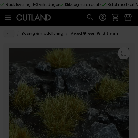
Rask levering: 1-3 virkedager
Klikk og hent i butikk
Betal med kort, V
Hopp til hovedinnhold
/
/
Basing & modellering
Mixed Green Wild 6 mm