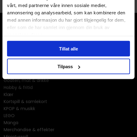
vårt, med partnerne våre innen sosiale medier,
annonsering og analysearbeid, som kan kombinere den
med annen informasjon du har gjort tilgjengelig for dem,
eller som de har samlet inn gjennom din bruk av
tjenestene deres.
Tillat alle
Våre kategorier
Brettspill
Tilpass
Bøker
Godteri, mat & drikke
Hobby & fritid
Klær
Kortspill & samlekort
KPOP & musikk
LEGO
Manga
Merchandise & effekter
Miniatyrspill