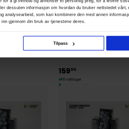
 for å gi innhold og annonser et personlig preg, for å levere sos
deler dessuten informasjon om hvordan du bruker nettstedet vårt,
og analysearbeid, som kan kombinere den med annen informasjon d
 inn gjennom din bruk av tjenestene deres.
Gamers Grass
 Round 50mm (3)
Frost Lake Bases Round 40mm
lants
GamersGrass Laser Plants
Tilpass
Verktøy og Tilbehør
159
00
På nettlager