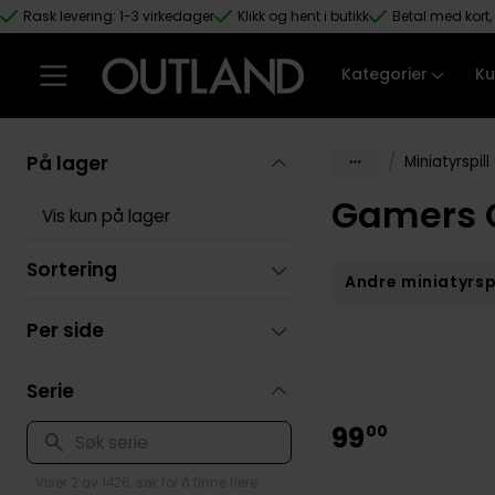
Rask levering: 1-3 virkedager
Klikk og hent i butikk
Betal med kort, 
Hopp til hovedinnhold
Kategorier
Ku
På lager
/
Miniatyrspill
Gamers G
Vis kun på lager
Sortering
Andre miniatyrspi
Per side
Serie
99
00
Viser 2 av 1426, søk for å finne flere