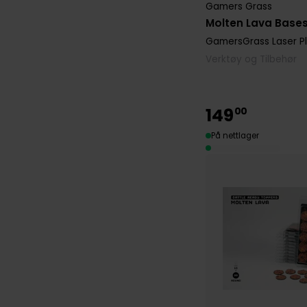
Gamers Grass
Molten Lava Base
GamersGrass Laser P
Verktøy og Tilbehør
149
00
På nettlager