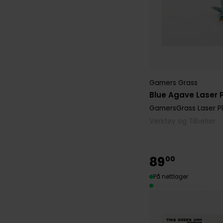
Gamers Grass
Blue Agave Laser 
GamersGrass Laser P
Verktøy og Tilbehør
89
00
På nettlager