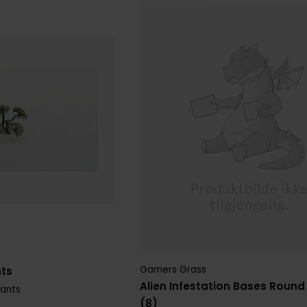
Gamers Grass
nts
Alien Infestation Bases Roun
lants
(8)