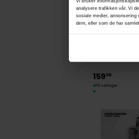
Vi bruker informasjonskapsler
analysere trafikken vår. Vi 
sosiale medier, annonsering 
dem, eller som de har samlet
Gamers Grass
Frost Lake Bases
GamersGrass Laser P
Verktøy og Tilbehør
159
00
På nettlager