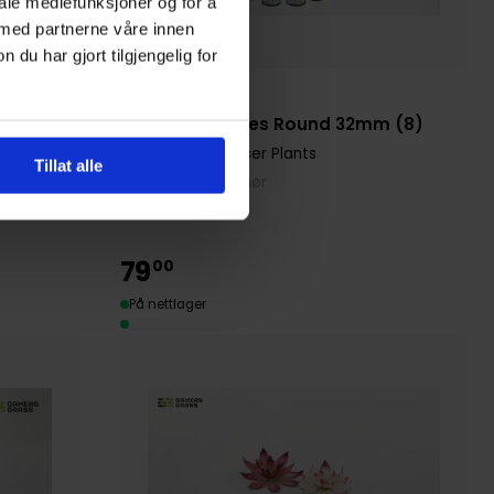
iale mediefunksjoner og for å
 med partnerne våre innen
u har gjort tilgjengelig for
Gamers Grass
 (5)
Frost Lake Bases Round 32mm (8)
GamersGrass Laser Plants
Tillat alle
Verktøy og Tilbehør
79
00
På nettlager