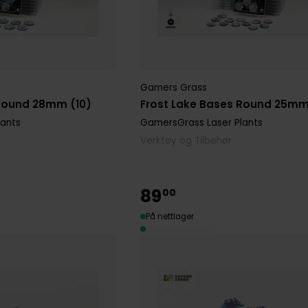
Gamers Grass
 Round 28mm (10)
Frost Lake Bases Round 25mm
lants
GamersGrass Laser Plants
Verktøy og Tilbehør
89
00
På nettlager