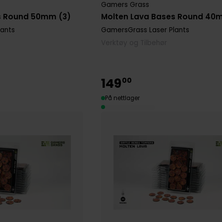
Gamers Grass
s Round 50mm (3)
Molten Lava Bases Round 40
lants
GamersGrass Laser Plants
Verktøy og Tilbehør
149
00
På nettlager