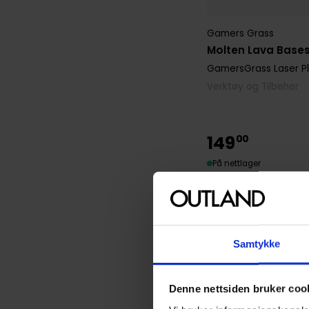
Gamers Grass
Molten Lava Base
GamersGrass Laser P
Verktøy og Tilbehør
149
00
På nettlager
Samtykke
Denne nettsiden bruker coo