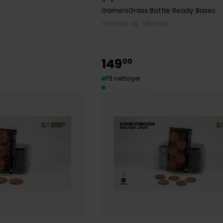
GamersGrass Battle Ready Bases
Verktøy og Tilbehør
149
00
På nettlager