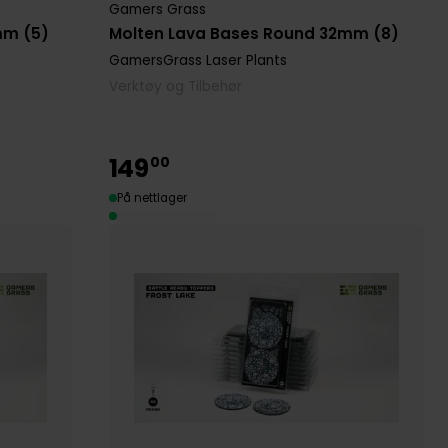
Gamers Grass
mm (5)
Molten Lava Bases Round 32mm (8)
GamersGrass Laser Plants
Verktøy og Tilbehør
149
00
På nettlager