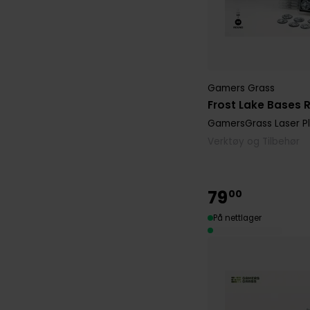
Gamers Grass
Frost Lake Bases
GamersGrass Laser P
Verktøy og Tilbehør
79
00
På nettlager