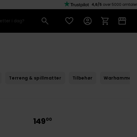
4,6/5
over 5000 omtaler
Terreng & spillmatter
Tilbehør
Warhammer
149
00