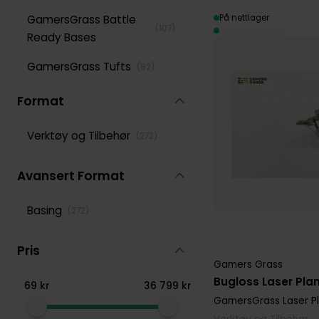
På nettlager
GamersGrass Battle
(
107
)
Ready Bases
GamersGrass Tufts
(
82
)
Format
Verktøy og Tilbehør
(
272
)
Avansert Format
Basing
(
272
)
Pris
Gamers Grass
Bugloss Laser Pla
69
kr
36
799
kr
GamersGrass Laser P