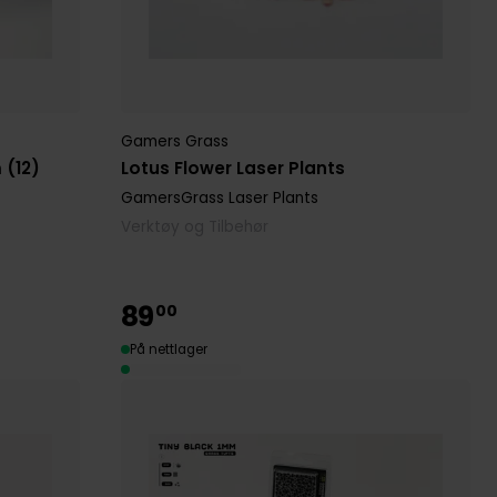
Gamers Grass
 (12)
Lotus Flower Laser Plants
GamersGrass Laser Plants
Verktøy og Tilbehør
89
00
På nettlager