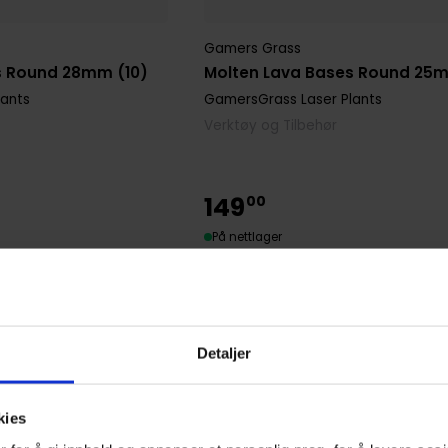
Gamers Grass
s Round 28mm (10)
Molten Lava Bases Round 25m
lants
GamersGrass Laser Plants
Verktøy og Tilbehør
149
00
På nettlager
Detaljer
kies