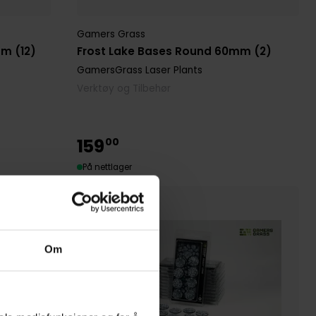
Gamers Grass
m (12)
Frost Lake Bases Round 60mm (2)
GamersGrass Laser Plants
Verktøy og Tilbehør
159
00
På nettlager
Om