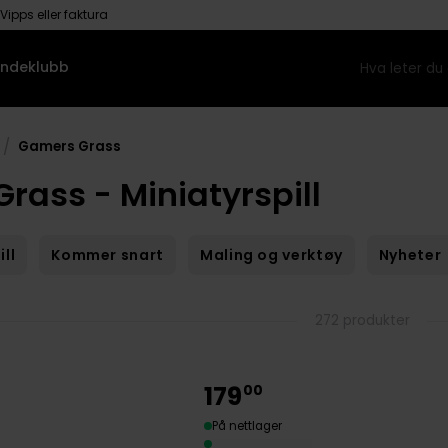
Vipps eller faktura
ndeklubb
/
Gamers Grass
rass - Miniatyrspill
ll
Kommer snart
Maling og verktøy
Nyheter
272 produkter
179
00
På nettlager