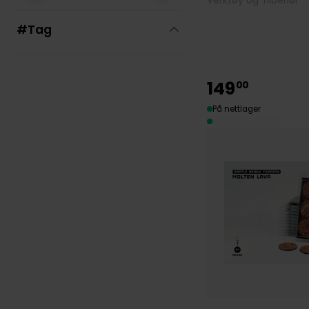
Verktøy og Tilbehør
#Tag
149
00
På nettlager