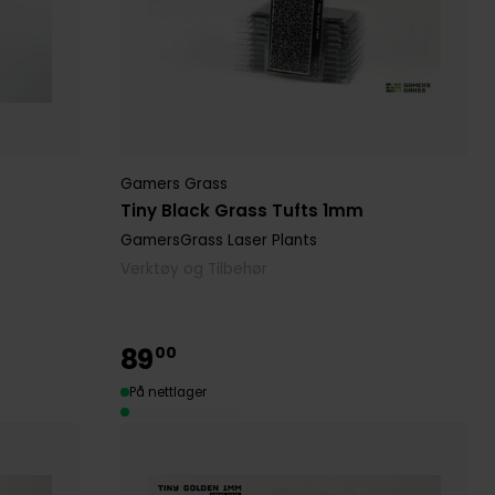
Gamers Grass
Tiny Black Grass Tufts 1mm
GamersGrass Laser Plants
Verktøy og Tilbehør
89
00
På nettlager