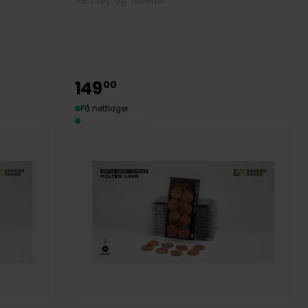
Verktøy og Tilbehør
149
00
På nettlager