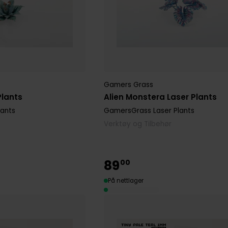
Gamers Grass
Plants
Alien Monstera Laser Plants
lants
GamersGrass Laser Plants
Verktøy og Tilbehør
89
00
På nettlager