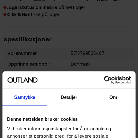
Lagerstatus online
Ikke på nettlager
Klikk & Hent
Ikke på lager
Spesifikasjoner
Varenummer
5713799505407
Opprinnelsesland :
Danmark
Format
Pensel
Serie
Army Painter Tools
Forfattere
The Army Painter
Samtykke
Detaljer
Om
Utgiver
The Army Painter
Avansert Format
Pensler
Denne nettsiden bruker cookies
Produsent
The Army Painter
Vi bruker informasjonskapsler for å gi innhold og
annonser et personlig preg, for å levere sosiale