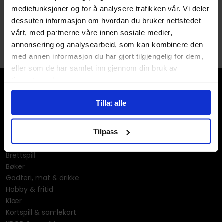
mediefunksjoner og for å analysere trafikken vår. Vi deler
dessuten informasjon om hvordan du bruker nettstedet
vårt, med partnerne våre innen sosiale medier,
annonsering og analysearbeid, som kan kombinere den
med annen informasjon du har gjort tilgjengelig for dem,
eller som de har samlet inn gjennom din bruk av
tjenestene deres.
Tillat alle
Tilpass
Våre kategorier
Brettspill
Bøker
Godteri, mat & drikke
Hobby & fritid
Klær
Kortspill & samlekort