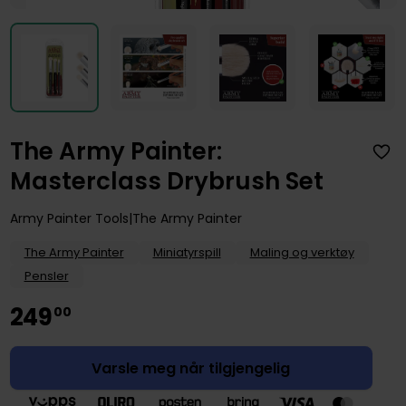
The Army Painter:
Masterclass Drybrush Set
Army Painter Tools
The Army Painter
The Army Painter
Miniatyrspill
Maling og verktøy
Pensler
249
00
Varsle meg når tilgjengelig