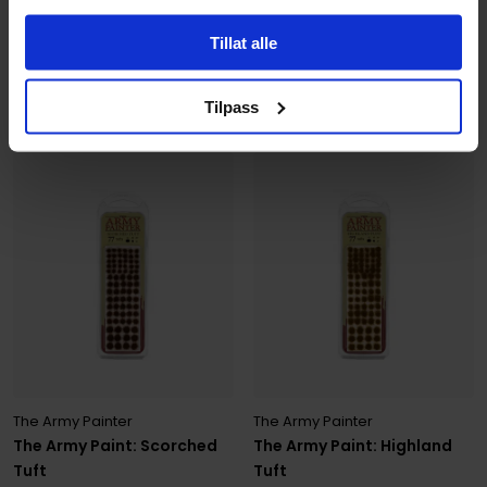
Army Painter Tools
Army Painter Tools
Verktøy og Tilbehør
Verktøy og Tilbehør
Tillat alle
99
99
00
00
Tilpass
På nettlager
På nettlager
The Army Painter
The Army Painter
The Army Paint: Scorched
The Army Paint: Highland
Tuft
Tuft