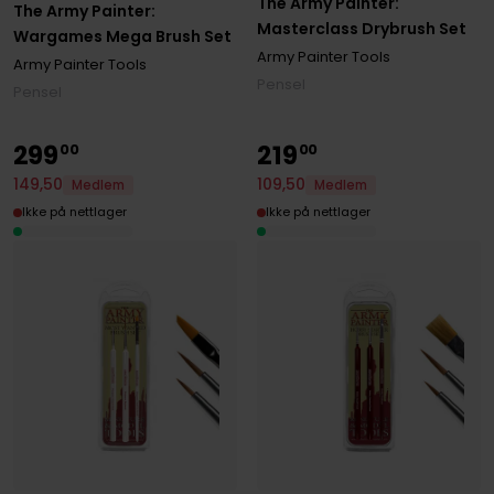
The Army Painter:
The Army Painter:
Masterclass Drybrush Set
Wargames Mega Brush Set
Army Painter Tools
Army Painter Tools
Pensel
Pensel
299
219
00
00
149
,
50
109
,
50
Medlem
Medlem
Ikke på nettlager
Ikke på nettlager