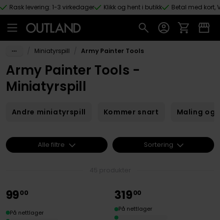
Rask levering: 1-3 virkedager
Klikk og hent i butikk
Betal med kort, V
Hopp til hovedinnhold
/
/
Miniatyrspill
Army Painter Tools
Army Painter Tools -
Miniatyrspill
Andre miniatyrspill
Kommer snart
Maling og 
Alle filtre
Sortering
45 produkter
99
319
00
00
På nettlager
På nettlager