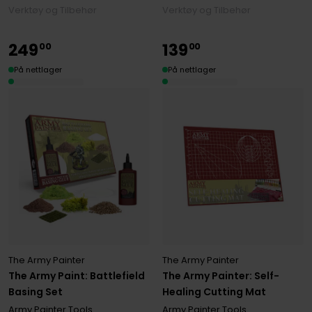
Verktøy og Tilbehør
Verktøy og Tilbehør
249
139
00
00
På nettlager
På nettlager
The Army Painter
The Army Painter
The Army Paint: Battlefield
The Army Painter: Self-
Basing Set
Healing Cutting Mat
Army Painter Tools
Army Painter Tools