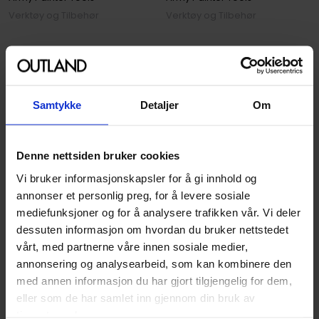
Verktøy og Tilbehør
Verktøy og Tilbehør
169
99
00
00
På nettlager
På nettlager
Samtykke
Detaljer
Om
Denne nettsiden bruker cookies
Vi bruker informasjonskapsler for å gi innhold og
annonser et personlig preg, for å levere sosiale
mediefunksjoner og for å analysere trafikken vår. Vi deler
dessuten informasjon om hvordan du bruker nettstedet
vårt, med partnerne våre innen sosiale medier,
annonsering og analysearbeid, som kan kombinere den
The Army Painter
The Army Painter
med annen informasjon du har gjort tilgjengelig for dem,
The Army Painter: Miniature
The Army Paint: Lowland
eller som de har samlet inn gjennom din bruk av
& Model Magnets
Shrubs
tjenestene deres.