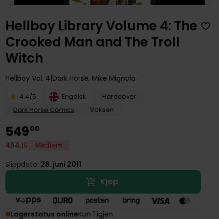
Hellboy Library Volume 4: The
Crooked Man and The Troll
Witch
Hellboy
Vol. 4
Dark Horse
,
Mike Mignola
4.4/5
Engelsk
Hardcover
Dark Horse Comics
Voksen
549
00
494
,
10
Medlem
Slippdato:
28. juni 2011
Kjøp
Lagerstatus online
Kun 1 igjen