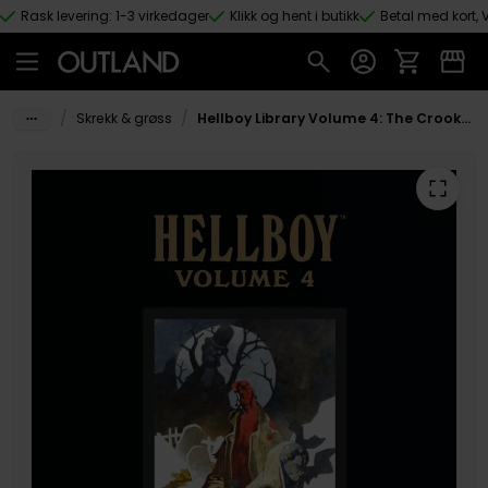
Rask levering: 1-3 virkedager
Klikk og hent i butikk
Betal med kort, V
Hopp til hovedinnhold
/
/
Skrekk & grøss
Hellboy Library Volume 4: The Crooked Man and The Troll Witch