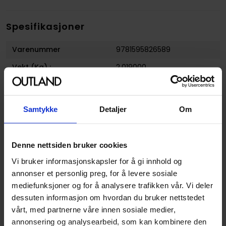
Spesifikasjoner
Varenummer
9781595826589
Vekt (Kg) :
2.019000
Opprinnelsesland :
USA
Format
Hardcover
Samtykke
Detaljer
Om
Serie
Hellboy
Forfattere
Dark Horse
og
Mike Mignola
Denne nettsiden bruker cookies
Sjanger
Horror og Grøss
og
Vi bruker informasjonskapsler for å gi innhold og
Overnaturlig
annonser et personlig preg, for å levere sosiale
Antall Sider
117
mediefunksjoner og for å analysere trafikken vår. Vi deler
dessuten informasjon om hvordan du bruker nettstedet
Utgiver
Dark Horse Comics
vårt, med partnerne våre innen sosiale medier,
Lanseringsdato
28.06.2011
annonsering og analysearbeid, som kan kombinere den