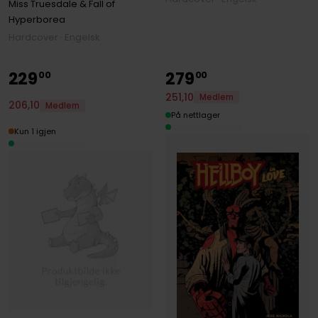
Miss Truesdale & Fall of
Hyperborea
Hardcover · Engelsk
229
279
00
00
251
,
10
Medlem
206
,
10
Medlem
På nettlager
Kun 1 igjen