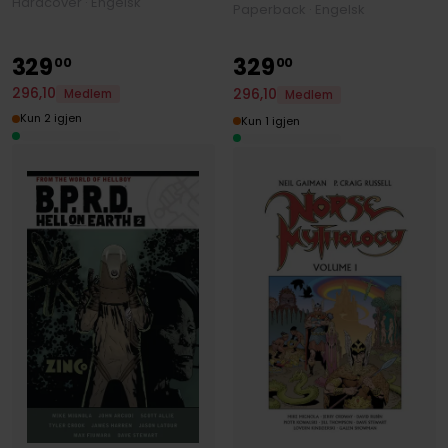
Hardcover · Engelsk
Paperback · Engelsk
329
329
00
00
296
,
10
296
,
10
Medlem
Medlem
Kun 2 igjen
Kun 1 igjen