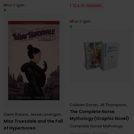
Kun 2 igjen
1
124
,
10
Medlem
Kun 2 igjen
Colleen Doran
,
Jill Thompson
,
Mi
The Complete Norse
Clem Robins
,
Jesse Lonergan
,
Mike Mignola
Mythology (Graphic Novel)
Miss Truesdale and the Fall
Complete Norse Mythology
of Hyperborea
Hardcover · Engelsk