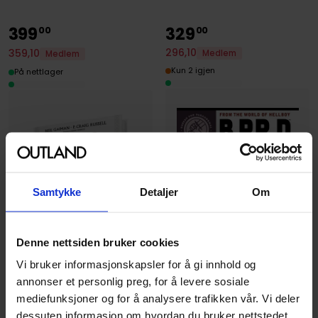
399
329
00
00
296
,
10
359
,
10
Medlem
Medlem
Kun 2 igjen
På nettlager
Samtykke
Detaljer
Om
Denne nettsiden bruker cookies
Vi bruker informasjonskapsler for å gi innhold og
annonser et personlig preg, for å levere sosiale
mediefunksjoner og for å analysere trafikken vår. Vi deler
Jerry Ordway
,
Jill Thompson
,
Mike Mignola
,
Neil Gaiman
,
P Craig Rus
dessuten informasjon om hvordan du bruker nettstedet