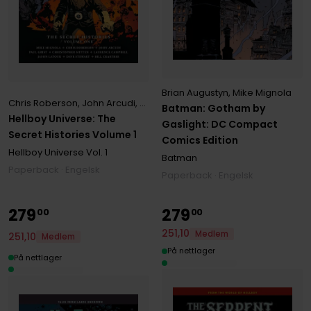
Brian Augustyn
,
Mike Mignola
Chris Roberson
,
John Arcudi
,
Mike Mignola
Batman: Gotham by
Hellboy Universe: The
Gaslight: DC Compact
Secret Histories Volume 1
Comics Edition
Hellboy Universe
Vol. 1
Batman
Paperback · Engelsk
Paperback · Engelsk
279
279
00
00
251
,
10
Medlem
251
,
10
Medlem
På nettlager
På nettlager