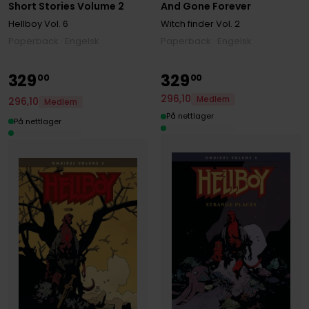
Short Stories Volume 2
And Gone Forever
Hellboy
Vol. 6
Witch finder
Vol. 2
Paperback · Engelsk
Paperback · Engelsk
329
329
00
00
296
,
10
Medlem
296
,
10
Medlem
På nettlager
På nettlager