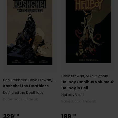
Dave Stewart
,
Mike Mignola
Ben Stenbeck
,
Dave Stewart
,
Mike Mignola
Hellboy Omnibus Volume 4:
Koshchei the Deathless
Hellboy in Hell
Koshchei the Deathless
Hellboy
Vol. 4
Paperback · Engelsk
Paperback · Engelsk
329
199
00
00