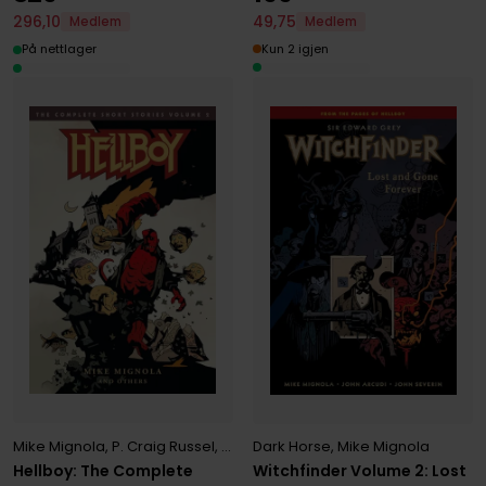
49
,
75
296
,
10
Medlem
Medlem
Kun 2 igjen
På nettlager
Mike Mignola
,
P. Craig Russel
,
Scott Hampton
Dark Horse
,
Mike Mignola
Hellboy: The Complete
Witchfinder Volume 2: Lost