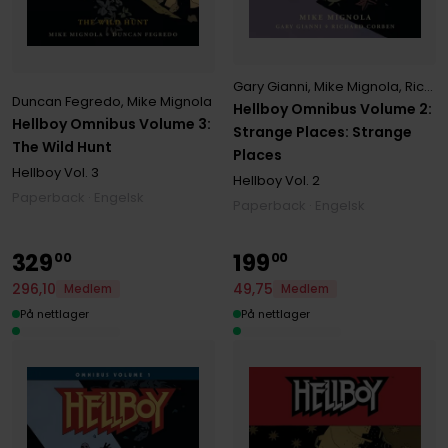
Gary Gianni
,
Mike Mignola
,
Richard Corben
Duncan Fegredo
,
Mike Mignola
Hellboy Omnibus Volume 2:
Hellboy Omnibus Volume 3:
Strange Places: Strange
The Wild Hunt
Places
Hellboy
Vol. 3
Hellboy
Vol. 2
Paperback · Engelsk
Paperback · Engelsk
329
199
00
00
296
,
10
49
,
75
Medlem
Medlem
På nettlager
På nettlager