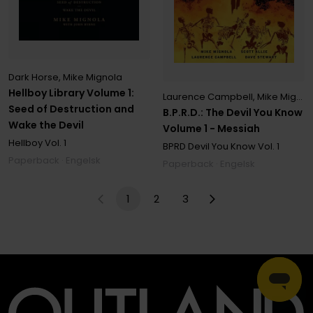
Dark Horse
,
Mike Mignola
Hellboy Library Volume 1:
Laurence Campbell
,
Mike Mignola
Seed of Destruction and
B.P.R.D.: The Devil You Know
Wake the Devil
Volume 1 - Messiah
Hellboy
Vol. 1
BPRD Devil You Know
Vol. 1
Paperback · Engelsk
Paperback · Engelsk
1
2
3