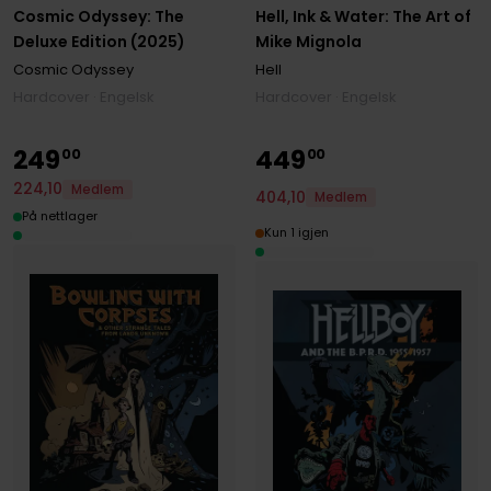
Cosmic Odyssey: The
Hell, Ink & Water: The Art of
Deluxe Edition (2025)
Mike Mignola
Cosmic Odyssey
Hell
Hardcover · Engelsk
Hardcover · Engelsk
249
449
00
00
224
,
10
Medlem
404
,
10
Medlem
På nettlager
Kun 1 igjen