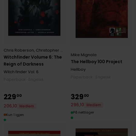
Chris Roberson
,
Christopher Mitten
,
Mike Mignola
Mike Mignola
Witchfinder Volume 6: The
The Hellboy 100 Project
Reign of Darkness
Hellboy
Witch finder
Vol. 6
Paperback · Engelsk
Paperback · Engelsk
229
329
00
00
296
,
10
Medlem
206
,
10
Medlem
På nettlager
Kun 1 igjen