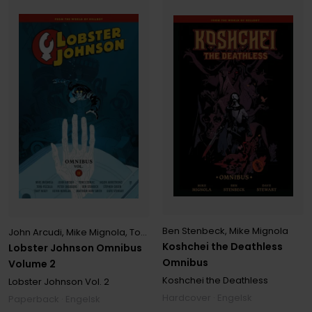
Ben Stenbeck
,
Mike Mignola
John Arcudi
,
Mike Mignola
,
Tonci Zonjic
Koshchei the Deathless
Lobster Johnson Omnibus
Omnibus
Volume 2
Koshchei the Deathless
Lobster Johnson
Vol. 2
Hardcover · Engelsk
Paperback · Engelsk