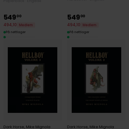
Paperback · Engelsk
549
549
00
00
494
,
10
494
,
10
Medlem
Medlem
På nettlager
På nettlager
Dark Horse
,
Mike Mignola
Dark Horse
,
Mike Mignola