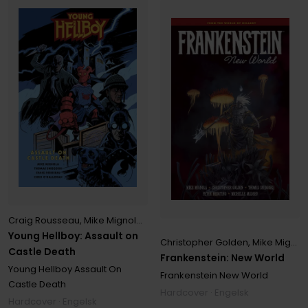
Craig Rousseau
,
Mike Mignola
,
Thomas E. Sniegoski
Young Hellboy: Assault on
Christopher Golden
,
Mike Mignola
Castle Death
Frankenstein: New World
Young Hellboy Assault On
Frankenstein New World
Castle Death
Hardcover · Engelsk
Hardcover · Engelsk