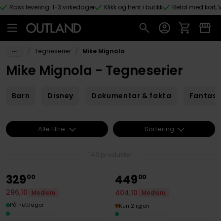
Rask levering: 1-3 virkedager
Klikk og hent i butikk
Betal med kort, V
Hopp til hovedinnhold
/
/
Tegneserier
Mike Mignola
Mike Mignola - Tegneserier
Barn
Disney
Dokumentar & fakta
Fantas
Alle filtre
Sortering
143 produkter
329
449
00
00
296
,
10
404
,
10
Medlem
Medlem
På nettlager
Kun 2 igjen