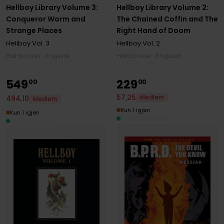
Hellboy Library Volume 3:
Hellboy Library Volume 2:
Conqueror Worm and
The Chained Coffin and The
Strange Places
Right Hand of Doom
Hellboy
Vol. 3
Hellboy
Vol. 2
Hardcover · Engelsk
Hardcover · Engelsk
549
229
00
00
57
,
25
494
,
10
Medlem
Medlem
Kun 1 igjen
Kun 1 igjen