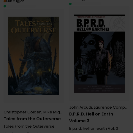
Kun 2 igjen
John Arcudi
,
Laurence Campbell
Christopher Golden
,
Mike Mignola
,
Peter Bergting
B.P.R.D. Hell on Earth
Tales from the Outerverse
Volume 3
Tales From the Outerverse
B.p.r.d. hell on earth
Vol. 3