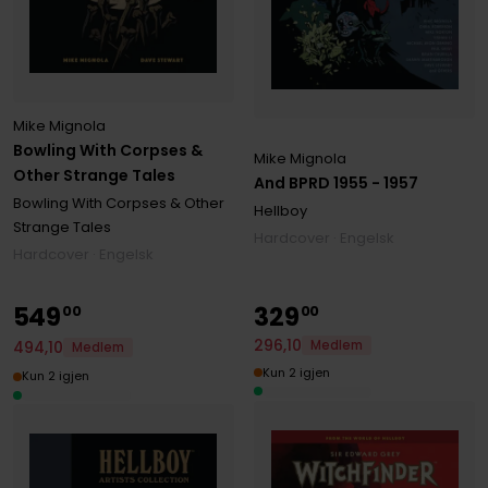
Mike Mignola
Bowling With Corpses &
Mike Mignola
Other Strange Tales
And BPRD 1955 - 1957
Bowling With Corpses & Other
Hellboy
Strange Tales
Hardcover · Engelsk
Hardcover · Engelsk
549
329
00
00
296
,
10
494
,
10
Medlem
Medlem
Kun 2 igjen
Kun 2 igjen