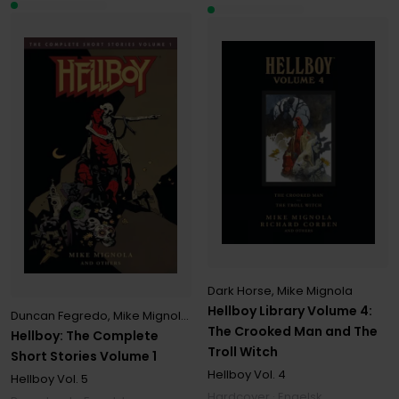
Dark Horse
,
Mike Mignola
Hellboy Library Volume 4:
Duncan Fegredo
,
Mike Mignola
,
Richard Corben
The Crooked Man and The
Hellboy: The Complete
Troll Witch
Short Stories Volume 1
Hellboy
Vol. 4
Hellboy
Vol. 5
Hardcover · Engelsk