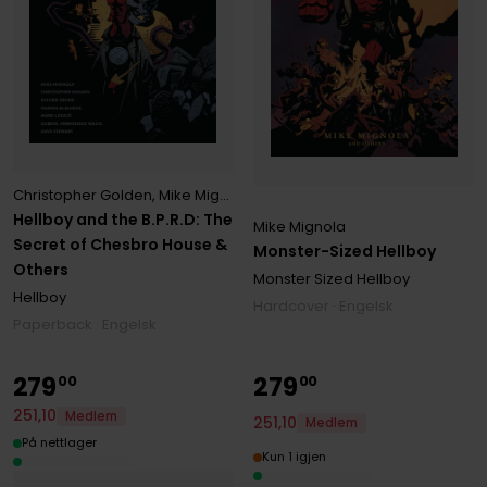
Christopher Golden
,
Mike Mignola
Hellboy and the B.P.R.D: The
Mike Mignola
Secret of Chesbro House &
Monster-Sized Hellboy
Others
Monster Sized Hellboy
Hellboy
Hardcover · Engelsk
Paperback · Engelsk
279
279
00
00
251
,
10
Medlem
251
,
10
Medlem
På nettlager
Kun 1 igjen