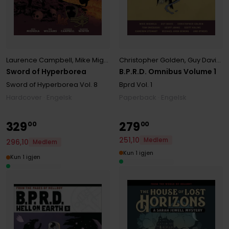
Laurence Campbell
,
Mike Mignola
,
Christopher Golden
Rob Williams
,
Guy Davis
,
M
Sword of Hyperborea
B.P.R.D. Omnibus Volume 1
Sword of Hyperborea
Vol. 8
Bprd
Vol. 1
Hardcover · Engelsk
Paperback · Engelsk
329
279
00
00
251
,
10
Medlem
296
,
10
Medlem
Kun 1 igjen
Kun 1 igjen