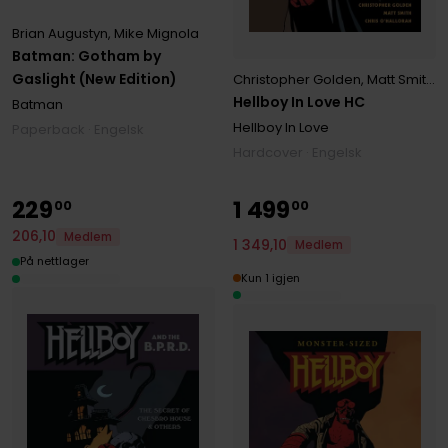
Brian Augustyn
,
Mike Mignola
Batman: Gotham by
Gaslight (New Edition)
Christopher Golden
,
Matt Smith
,
M
Hellboy In Love HC
Batman
Hellboy In Love
Paperback · Engelsk
Hardcover · Engelsk
229
1
499
00
00
206
,
10
Medlem
1
349
,
10
Medlem
På nettlager
Kun 1 igjen