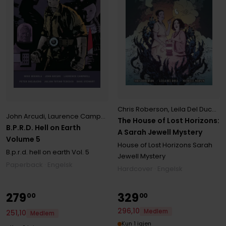
Chris Roberson
,
Leila Del Duca
,
M
John Arcudi
,
Laurence Campbell
,
Mike Mignola
The House of Lost Horizons:
B.P.R.D. Hell on Earth
A Sarah Jewell Mystery
Volume 5
House of Lost Horizons Sarah
B.p.r.d. hell on earth
Vol. 5
Jewell Mystery
Paperback · Engelsk
Hardcover · Engelsk
279
329
00
00
296
,
10
Medlem
251
,
10
Medlem
Kun 1 igjen