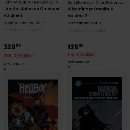
John Arcudi
,
Mike Mignola
,
Tonci Zonjic
Ben Stenbeck
,
Chris Roberson
,
M
Lobster Johnson Omnibus
Witchfinder Omnibus
Volume 1
Volume 2
Lobster Johnson
Vol. 1
Witch finder
Vol. 2
Paperback · Engelsk
Paperback · Engelsk
329
129
00
00
116
,
10
Medlem
296
,
10
Medlem
På nettlager
På nettlager