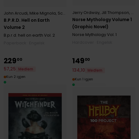
Jerry Ordway
,
Jill Thompson
,
Mik
John Arcudi
,
Mike Mignola
,
Scott Allie
Norse Mythology Volume 1
B.P.R.D. Hell on Earth
(Graphic Novel)
Volume 2
Norse Mythology
Vol. 1
B.p.r.d. hell on earth
Vol. 2
Hardcover · Engelsk
Paperback · Engelsk
229
149
00
00
57
,
25
Medlem
134
,
10
Medlem
Kun 2 igjen
Kun 1 igjen