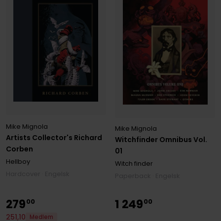
Mike Mignola
Mike Mignola
Artists Collector's Richard
Witchfinder Omnibus Vol.
Corben
01
Hellboy
Witch finder
Hardcover · Engelsk
Paperback · Engelsk
279
1
249
00
00
251
,
10
Medlem