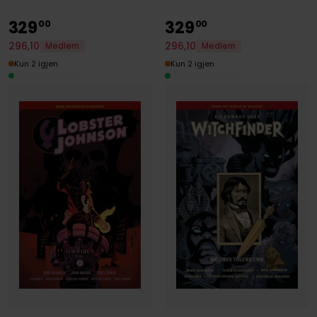
329
329
00
00
296
,
10
296
,
10
Medlem
Medlem
Kun 2 igjen
Kun 2 igjen