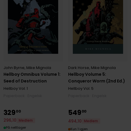
Dark Horse
,
Mike Mignola
John Byrne
,
Mike Mignola
Hellboy Volume 5:
Hellboy Omnibus Volume 1:
Conqueror Worm (2nd Ed.)
Seed of Destruction
Hellboy
Vol. 5
Hellboy
Vol. 1
Paperback · Engelsk
Paperback · Engelsk
329
549
00
00
296
,
10
494
,
10
Medlem
Medlem
På nettlager
Kun 1 igjen