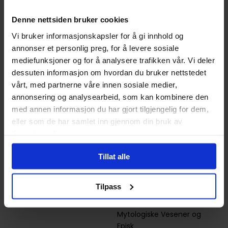
Forfattere
Adam Stower
,
George R. R.
Martin
,
John Howe
,
Levi
Denne nettsiden bruker cookies
Pinfold
,
Tomislav Tomic
og
Vi bruker informasjonskapsler for å gi innhold og
Yvonne Gilbert
annonser et personlig preg, for å levere sosiale
Sjanger
Fargeleggingsbøker
mediefunksjoner og for å analysere trafikken vår. Vi deler
dessuten informasjon om hvordan du bruker nettstedet
Illustratør
Anne Yvonne Gilbert,John
Howe,Tomislav
vårt, med partnerne våre innen sosiale medier,
Tomić,Adam Stower,Levi
annonsering og analysearbeid, som kan kombinere den
Pinfold
med annen informasjon du har gjort tilgjengelig for dem,
eller som de har samlet inn gjennom din bruk av
Antall Sider
96
tjenestene deres.
Utgiver
Harper Voyager
Tillat alle
Lanseringsdato
27.10.2015
(dd.mm.yyyy)
Tilpass
Subsjanger:
Action og Eventyr
,
Dark
Fantasy
,
Drager og
Mytologiske Vesener
og
Episk