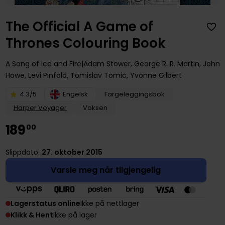
The Official A Game of
Thrones Colouring Book
A Song of Ice and Fire
Adam Stower
,
George R. R. Martin
,
John
Howe
,
Levi Pinfold
,
Tomislav Tomic
,
Yvonne Gilbert
4.3/5
Engelsk
Fargeleggingsbok
Harper Voyager
Voksen
189
00
Slippdato:
27. oktober 2015
Varsle meg når tilgjengelig
Lagerstatus online
Ikke på nettlager
Klikk & Hent
Ikke på lager