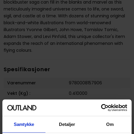
blockbuster saga can fill in the blanks and marvel as this
meticulously imagined universe comes to life, one sword,
sigil, and castle at a time. With dozens of stunning original
black-and-white illustrations from world-renowned
illustrators Yvonne Gilbert, John Howe, Tomislav Tomic,
Adam Stower, and Levi Pinfold, this unique collector's item
expands the reach of an international phenomenon with
flying colours.
Spesifikasjoner
Varenummer
9780008157906
Vekt (Kg) :
0.410000
Opprinnelsesland :
USA
Format
Fargeleggingsbok
Samtykke
Detaljer
Om
Serie
A Song of Ice and Fire