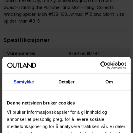
Jackal, the Grizzly, the Fly, Moses Magnum and more!
Guest-starring the Punisher and Man-Thing! Collects
Amazing Spider-Man #138-160, Annual #10 and Giant-Size
Spider-Man #3-5.
Spesifikasjoner
Varenummer
9780785118794
Vekt (Kg) :
0.616000
Opprinnelsesland :
USA
Samtykke
Detaljer
Om
Format
Paperback
Serie
Essential
Denne nettsiden bruker cookies
Forfattere
Bill Mantlo
,
Gerry Conway
og
Ross Andru
Vi bruker informasjonskapsler for å gi innhold og
annonser et personlig preg, for å levere sosiale
Sjanger
Superhelt
mediefunksjoner og for å analysere trafikken vår. Vi deler