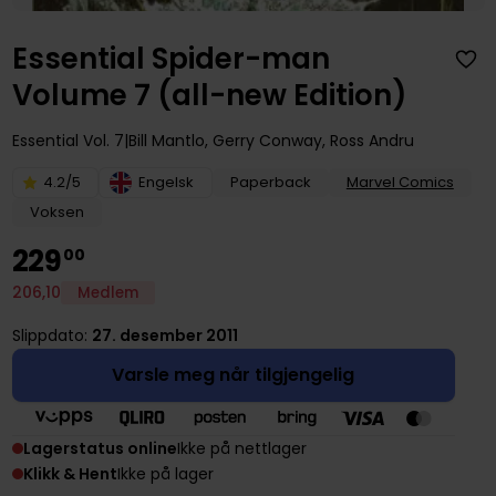
Essential Spider-man
Volume 7 (all-new Edition)
Essential
Vol. 7
Bill Mantlo
,
Gerry Conway
,
Ross Andru
4.2/5
Engelsk
Paperback
Marvel Comics
Voksen
229
00
206
,
10
Medlem
Slippdato:
27. desember 2011
Varsle meg når tilgjengelig
Lagerstatus online
Ikke på nettlager
Klikk & Hent
Ikke på lager