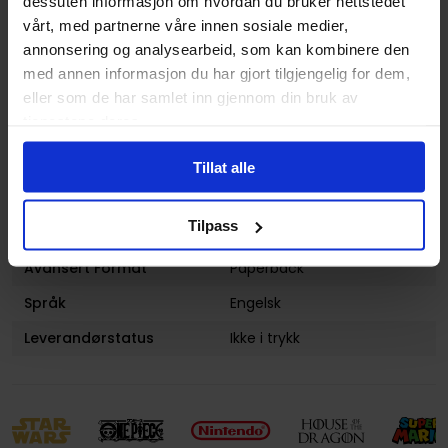
Illustratør
Ross Andru
dessuten informasjon om hvordan du bruker nettstedet
vårt, med partnerne våre innen sosiale medier,
Antall Sider
528
annonsering og analysearbeid, som kan kombinere den
Utgiver
Marvel Comics
med annen informasjon du har gjort tilgjengelig for dem,
eller som de har samlet inn gjennom din bruk av
Lanseringsdato
27.12.2011
tjenestene deres.
(dd.mm.yyyy)
Volum
7
Tillat alle
Aldersgruppe
Voksen
Tilpass
Illustrasjoner
1 Illustrations
Avansert Format
Paperback
Språk
Engelsk
Leverandørstatus
Ikke i trykk