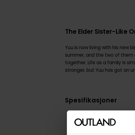
The Elder Sister-Like O
Yuu is now living with his new 
summer, and the two of them ar
together. Life as a family is sim
stronger, but Yuu has got an un
Spesifikasjoner
Varenummer
Vekt (Kg) :