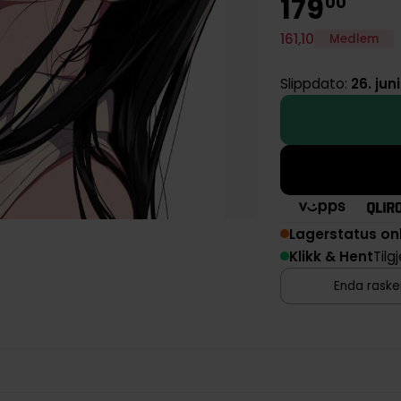
179
00
161
,
10
Medlem
Slippdato:
26. jun
Lagerstatus on
Klikk & Hent
Tilg
Enda rasker