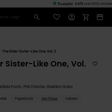
4,6/5
over 5000 omtaler
The Elder Sister-Like One, Vol. 2
r Sister-Like One, Vol.
ne
Iida Pochi.
,
Phil Christie
,
Sheldon Drzka
elsk
Paperback
Yen Press
Voksen