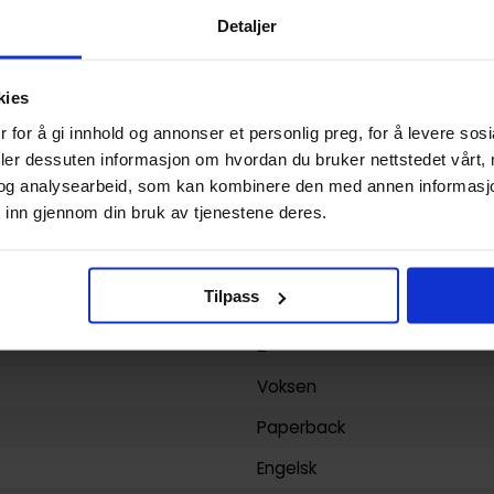
USA
Detaljer
Paperback
kies
Elder sister-like one
 for å gi innhold og annonser et personlig preg, for å levere sos
Iida Pochi.
,
Phil Christie
og
Sh
deler dessuten informasjon om hvordan du bruker nettstedet vårt,
Fantasy
og analysearbeid, som kan kombinere den med annen informasjon d
 inn gjennom din bruk av tjenestene deres.
130
Yen Press
Tilpass
yy)
26.06.2018
2
Voksen
Paperback
Engelsk