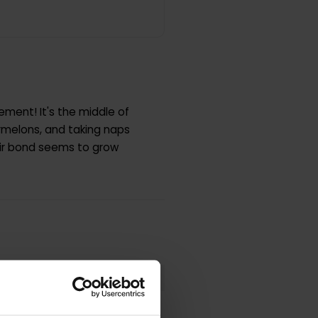
ement! It's the middle of
ermelons, and taking naps
their bond seems to grow