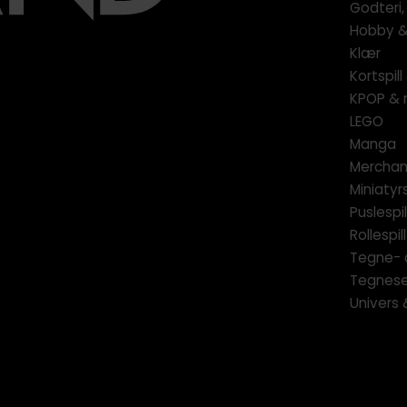
Godteri,
Hobby & 
Klær
Kortspil
KPOP & 
LEGO
Manga
Merchan
Miniatyrs
Puslespil
Rollespill
Tegne- 
Tegnese
Univers