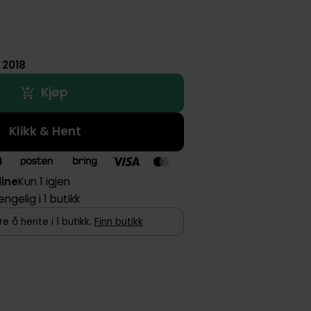
i 2018
Kjøp
Klikk & Hent
line
Kun 1 igjen
jengelig i 1 butikk
e å hente i 1 butikk.
Finn butikk