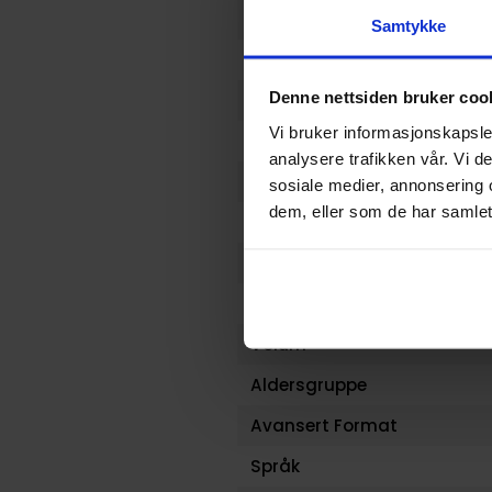
Opprinnelsesland :
Samtykke
Format
Denne nettsiden bruker coo
Serie
Vi bruker informasjonskapsler
Forfattere
analysere trafikken vår. Vi 
Genre
sosiale medier, annonsering 
dem, eller som de har samlet
Antall Sider
Utgiver
Lanseringsdato (dd.mm.yy
Volum
Aldersgruppe
Avansert Format
Språk