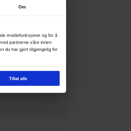
Om
iale mediefunksjoner og for å
eldon Drzka
 med partnerne våre innen
u har gjort tilgjengelig for
Tillat alle