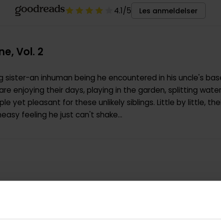
4.1
/5
Les anmeldelser
ne, Vol. 2
big sister-an inhuman being he encountered in his uncle's bas
e enjoying their days, playing in the garden, splitting wat
ple yet pleasant for these unlikely siblings. Little by little, 
easy feeling he just can't shake...
9781975327538
0.109000