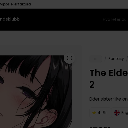
Vipps eller faktura
ndeklubb
/
/
Fantasy
The Elde
2
Elder sister-like o
4.1/5
Eng