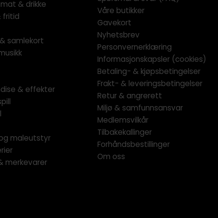
 mat & drikke
Våre butikker
fritid
Gavekort
Nyhetsbrev
l & samlekort
Personvernerklæring
musikk
Informasjonskapsler (cookies)
Betaling- & kjøpsbetingelser
Frakt- & leveringsbetingelser
dise & effekter
Retur & angrerett
pill
Miljø & samfunnsansvar
l
Medlemsvilkår
Tilbakekallinger
og maleutstyr
Forhåndsbestillinger
rier
Om oss
 & merkevarer