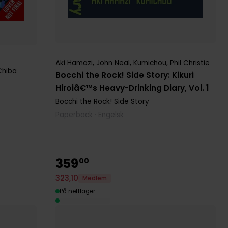
agi
Aki Hamazi
,
John Neal
,
Kumichou
,
Phil Christie
Chiba
Bocchi the Rock! Side Story: Kikuri
Hiroiâ€™s Heavy-Drinking Diary, Vol. 1
Bocchi the Rock! Side Story
Paperback · Engelsk
359
00
323
,
10
Medlem
På nettlager