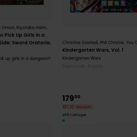
o Omori
,
Kiyotaka Haimura
,
Phil Christie
,
Suzuhito Yasuda
,
Takashi Y
o Pick Up Girls in a
ide: Sword Oratoria,
Christine Dashiell
,
Phil Christie
,
You 
Kindergarten Wars, Vol. 1
Kindergarten Wars
ick up girls in a dungeon?
Paperback · Engelsk
179
00
161
,
10
Medlem
På nettlager