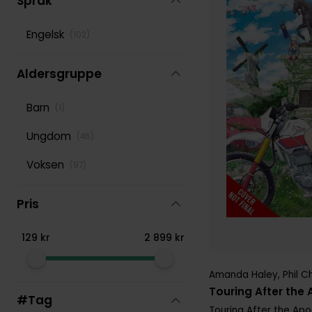
Språk
Taylor Engel
(
109
)
Engelsk
(
102
)
Aldersgruppe
Barn
(
1
)
Ungdom
(
46
)
Voksen
(
97
)
Pris
129
kr
2
899
kr
Amanda Haley
,
Phil C
Touring After the 
#Tag
Touring After the Ap