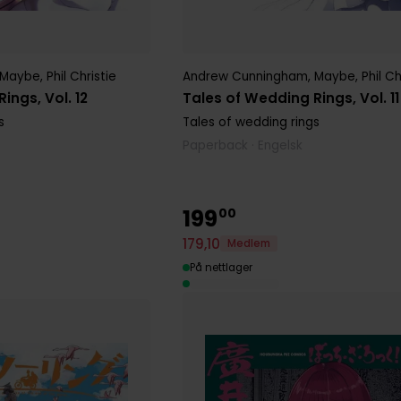
Maybe
,
Phil Christie
Andrew Cunningham
,
Maybe
,
Phil Ch
ings, Vol. 12
Tales of Wedding Rings, Vol. 11
s
Tales of wedding rings
Paperback · Engelsk
199
00
179
,
10
Medlem
På nettlager