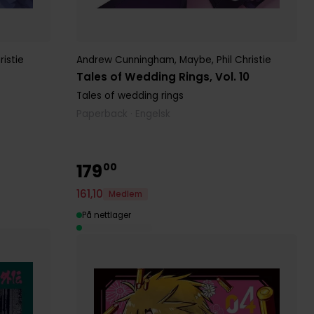
ristie
Andrew Cunningham
,
Maybe
,
Phil Christie
Tales of Wedding Rings, Vol. 10
Tales of wedding rings
Paperback · Engelsk
179
00
161
,
10
Medlem
På nettlager