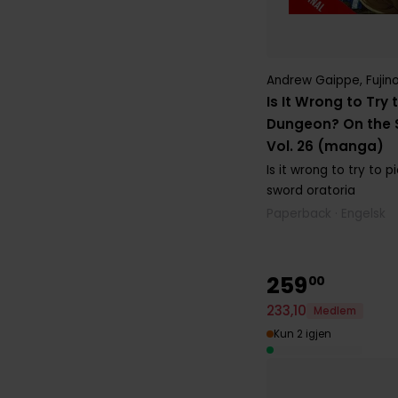
Andrew Gaippe
,
Fujin
Is It Wrong to Try t
Dungeon? On the S
Vol. 26 (manga)
Is it wrong to try to p
sword oratoria
Paperback · Engelsk
259
00
233
,
10
Medlem
Kun 2 igjen