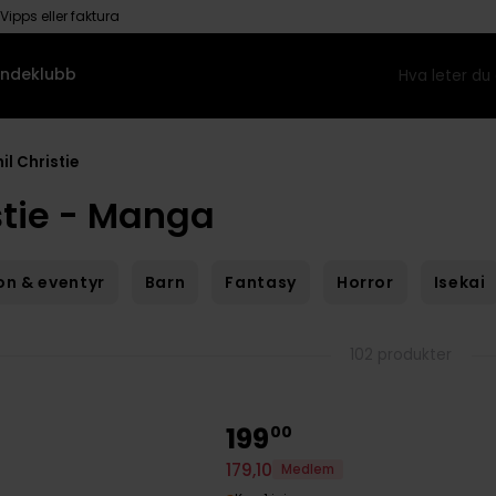
Vipps eller faktura
ndeklubb
hil Christie
stie - Manga
on & eventyr
Barn
Fantasy
Horror
Isekai
102 produkter
199
00
179
,
10
Medlem