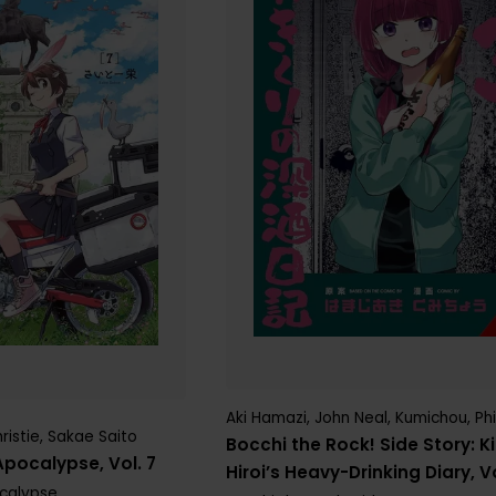
Aki Hamazi
,
John Neal
,
Kumichou
,
Phi
hristie
,
Sakae Saito
Bocchi the Rock! Side Story: Ki
Apocalypse, Vol. 7
Hiroi’s Heavy-Drinking Diary, Vo
ocalypse