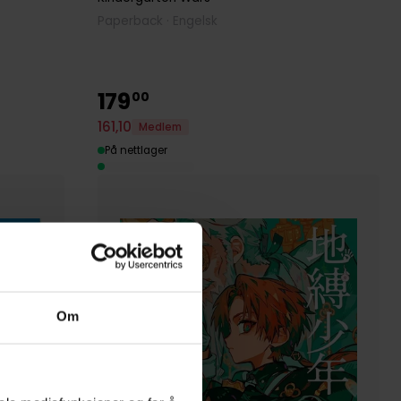
Paperback · Engelsk
179
00
161
,
10
Medlem
På nettlager
Om