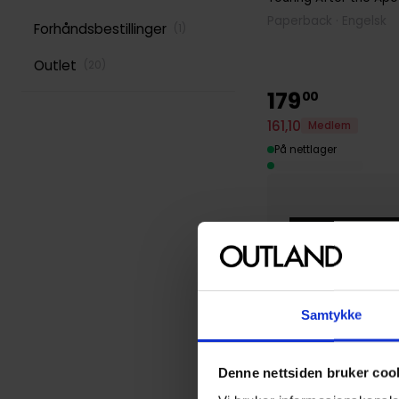
Paperback · Engelsk
Forhåndsbestillinger
(
1
)
Outlet
(
20
)
179
00
161
,
10
Medlem
På nettlager
Samtykke
Denne nettsiden bruker coo