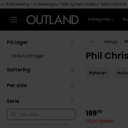
Rask levering: 1-3 virkedager
Klikk og hent i butikk
Betal med kort, 
Hopp til hovedinnhold
Kategorier
Ku
På lager
/
/
Manga
P
Phil Chri
Vis kun på lager
Sortering
Nyheter
Acti
Per side
Serie
199
00
179
,
10
Medlem
Viser 0 av 17294, søk for å finne flere