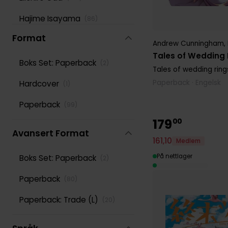
Hajime Isayama
(
86
)
Format
Hidenori Kusaka
(
105
)
Andrew Cunningham
,
Tales of Wedding R
Hiro Mashima
(
169
)
Boks Set: Paperback
(
2
)
Tales of wedding ring
Ko Ransom
(
81
)
Paperback · Engelsk
Hardcover
(
1
)
Leighann Harvey
(
82
)
Paperback
(
99
)
179
00
Lys Blakeslee
(
116
)
Avansert Format
161
,
10
Medlem
Masashi Kishimoto
(
139
)
På nettlager
Boks Set: Paperback
(
2
)
Phil Christie
(
102
)
Paperback
(
80
)
Reki Kawahara
(
118
)
Paperback: Trade (L)
(
20
)
Rochelle Gancio
(
87
)
Rumiko Takahashi
(
108
)