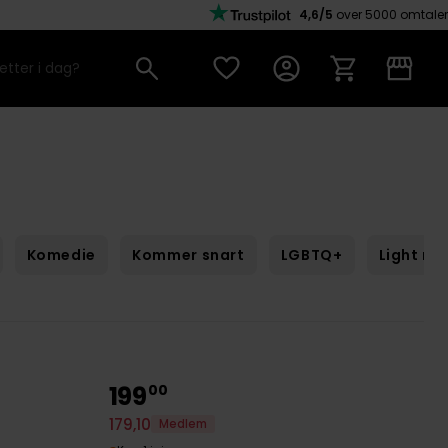
4,6/5
over 5000 omtaler
Komedie
Kommer snart
LGBTQ+
Light no
199
00
179
,
10
Medlem