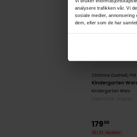
Vi bruker informasjonskapsler
analysere trafikken vår. Vi 
sosiale medier, annonsering 
dem, eller som de har samlet
Christine Dashiell
,
Phil
Kindergarten Wars,
Kindergarten Wars
Paperback · Engelsk
179
00
161
,
10
Medlem