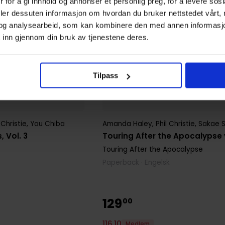
 for å gi innhold og annonser et personlig preg, for å levere sos
deler dessuten informasjon om hvordan du bruker nettstedet vårt,
og analysearbeid, som kan kombinere den med annen informasjon d
 inn gjennom din bruk av tjenestene deres.
Tilpass
Amanda Haley
,
Phil Christie
,
Sakae S
 Christie
,
You Chiba
Touring After the Apocalypse v
 Vol. 3
Touring After the Apocalypse
Paperback · Engelsk
129
00
116
,
10
Medlem