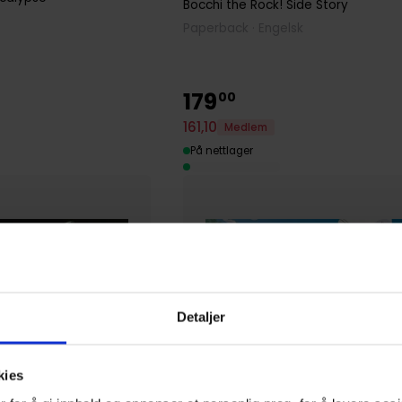
Bocchi the Rock! Side Story
Paperback · Engelsk
179
00
161
,
10
Medlem
På nettlager
Detaljer
kies