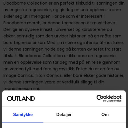
Bloodborne Collection er en perfekt tilskudd til samlingen din
av engelske tegneserier, og gir deg en unik opplevelse som
skiller seg ut i mengden. For de som er interessert i
Bloodborne merch, er denne tegneserien et must-have.
Den gir en dypere innsikt i universet og karakterene du
elsker, samtidig som den utvider historien på en måte som
bare tegneserier kan. Med sin mørke og intense atmosfære,
vil denne samlingen holde deg på kanten av setet fra start
til slutt. Bloodborne Collection er ikke bare en tegneserie,
men en opplevelse som tar deg med på en reise gjennom
en verden fylt med fare og mystikk. Enten du er en fan av
Image Comics, Titan Comics, eller bare elsker gode historier,
vil denne samlingen være et verdifullt tillegg til din
tegneseriesamling.
Ser du noe som bør rettes opp i produktbeskrivelsen? Ikke
nøl med å
gi oss beskjed!
Samtykke
Detaljer
Om
Spesifikasjoner