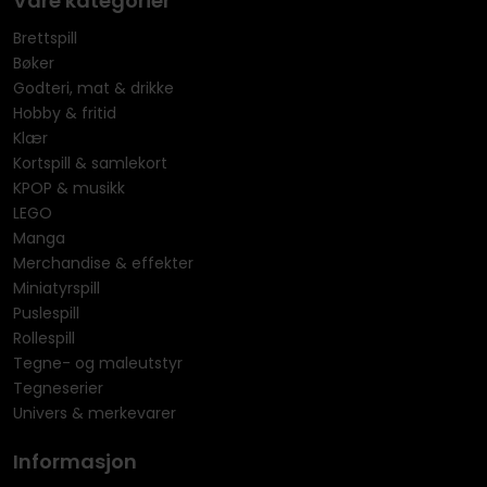
Våre kategorier
Brettspill
Bøker
Godteri, mat & drikke
Hobby & fritid
Klær
Kortspill & samlekort
KPOP & musikk
LEGO
Manga
Merchandise & effekter
Miniatyrspill
Puslespill
Rollespill
Tegne- og maleutstyr
Tegneserier
Univers & merkevarer
Informasjon