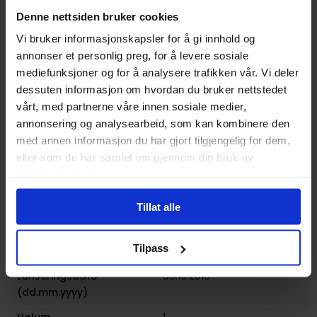
Denne nettsiden bruker cookies
Varenummer
9781785863448
Vi bruker informasjonskapsler for å gi innhold og
Vekt (Kg) :
0.367000
annonser et personlig preg, for å levere sosiale
mediefunksjoner og for å analysere trafikken vår. Vi deler
Opprinnelsesland :
USA
dessuten informasjon om hvordan du bruker nettstedet
Format
Paperback
vårt, med partnerne våre innen sosiale medier,
annonsering og analysearbeid, som kan kombinere den
Serie
Bloodborne
med annen informasjon du har gjort tilgjengelig for dem,
Forfattere
Ales Kot
og
Piotr Kowalski
eller som de har samlet inn gjennom din bruk av
tjenestene deres.
Sjanger
Media Tilknytning
Illustratør
Piotr Kowalski
Tillat alle
Antall Sider
112
Tilpass
Utgiver
Titan Publishing Group
Lanseringsdato
09.10.2018
(dd.mm.yyyy)