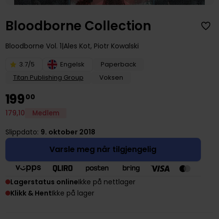
Bloodborne Collection
Bloodborne
Vol. 1
Ales Kot
,
Piotr Kowalski
3.7/5
Engelsk
Paperback
Titan Publishing Group
Voksen
199
00
179
,
10
Medlem
Slippdato:
9. oktober 2018
Varsle meg når tilgjengelig
Lagerstatus online
Ikke på nettlager
Klikk & Hent
Ikke på lager