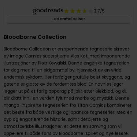
3.7
/5
Les anmeldelser
Bloodborne Collection
Bloodborne Collection er en spennende tegneserie skrevet
av Image Comics superstjerne Ales Kot, med imponerende
illustrasjoner av Piotr Kowalski. Denne engelske tegneserien
tar deg med til en eldgammel by, hjemsøkt av en vridd
endemisk sykdom. Her forfølger grufulle beist skyggene, og
gatene er glatte av de fordømtes blod. En navnløs jeger
legger ut på et farlig oppdrag på jakt etter blekblod, og du
blir dratt inn i en verden fylt med mørke og mystikk. Denne
manga-inspirerte tegneserien fra Titan Comics kombinerer
det beste fra både vestlige og japanske tegneserier. Med en
dyp og engasjerende historie, samt detaljerte og
atmosfæriske illustrasjoner, er dette en samling som vil
appellere til både fans av Bloodborne-spillet og nye lesere.