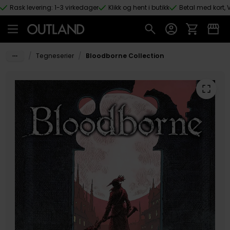
Rask levering: 1-3 virkedager
Klikk og hent i butikk
Betal med kort, V
Hopp til hovedinnhold
/
/
Tegneserier
Bloodborne Collection