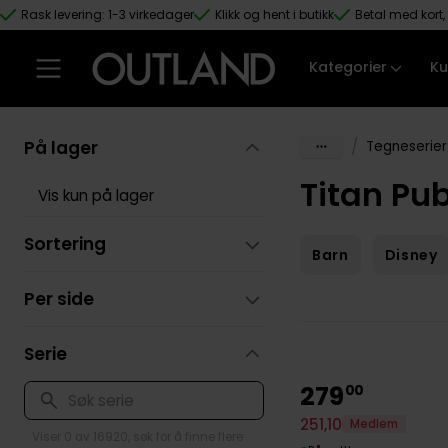
Rask levering: 1-3 virkedager
Klikk og hent i butikk
Betal med kort, 
Hopp til hovedinnhold
Kategorier
Ku
På lager
/
Tegneserier
Titan Pu
Vis kun på lager
Sortering
Barn
Disney
Per side
Serie
279
00
251
,
10
Medlem
Viser 0 av 16920, søk for å finne flere