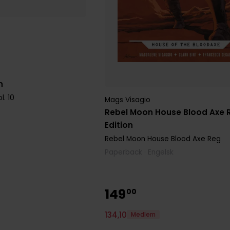
n
l. 10
Mags Visagio
Rebel Moon House Blood Axe 
Edition
Rebel Moon House Blood Axe Reg
Paperback · Engelsk
149
00
134
,
10
Medlem