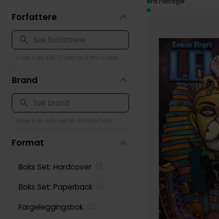
På nettlager
Forfattere
Viser 0 av 37677, søk for å finne flere
Brand
Viser 0 av 418, søk for å finne flere
Format
Boks Set: Hardcover
(
1
)
Boks Set: Paperback
(
2
)
Fargeleggingsbok
(
2
)