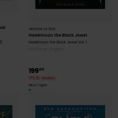
nal
Jerome Le Gris
Hawkmoon the Black Jewel
g
Hawkmoon the Black Jewel
Vol. 1
Hardcover · Engelsk
199
00
179
,
10
Medlem
Kun 1 igjen