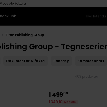
Vipps eller faktura
ndeklubb
/
Titan Publishing Group
blishing Group - Tegneserie
Dokumentar & fakta
Fantasy
Kommer snart
403 produkter
1
499
00
1
349
,
10
Medlem