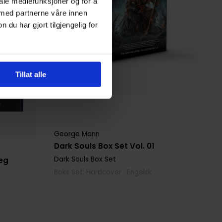
iale mediefunksjoner og for å
 med partnerne våre innen
u har gjort tilgjengelig for
Tillat alle
George Mann
Dark Souls Box Set Vol. 01
Dark Souls Box Set
eg
Boks Set: Hardcover · Engelsk