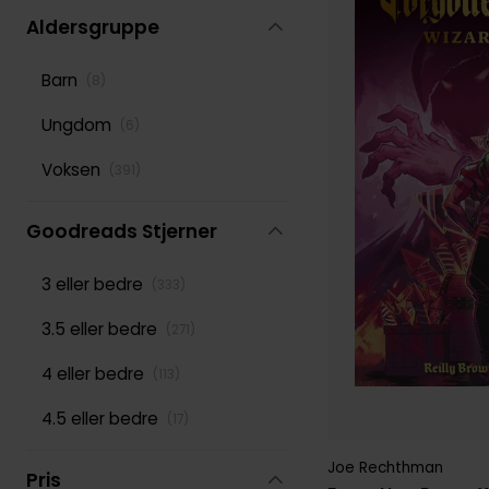
Aldersgruppe
Barn
(
8
)
Ungdom
(
6
)
Voksen
(
391
)
Goodreads Stjerner
3 eller bedre
(
333
)
3.5 eller bedre
(
271
)
4 eller bedre
(
113
)
4.5 eller bedre
(
17
)
Joe Rechthman
Pris