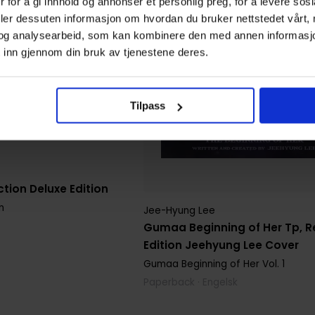
 for å gi innhold og annonser et personlig preg, for å levere sos
deler dessuten informasjon om hvordan du bruker nettstedet vårt,
og analysearbeid, som kan kombinere den med annen informasjon d
 inn gjennom din bruk av tjenestene deres.
Tilpass
tion Deluxe Edition
n
Jee-Hyung Lee
Gumaa Beginning of Her Tp, R
Edition Jeehyung Lee Cover
Gumaa Beginning of Her
Vol. 1
Paperback · Engelsk