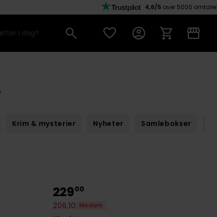
4,6/5
over 5000 omtaler
r
Krim & mysterier
Nyheter
Samlebokser
Sc
229
00
206
,
10
Medlem