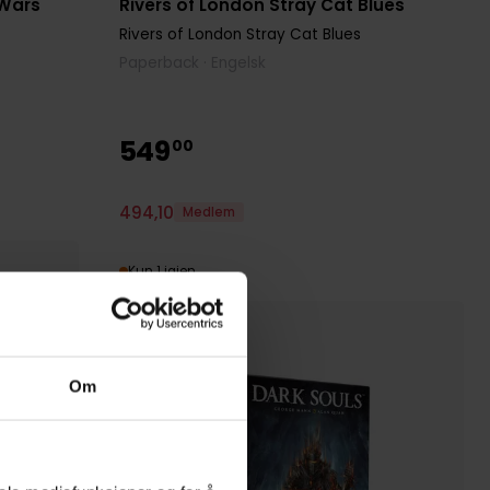
 Wars
Rivers of London Stray Cat Blues
Rivers of London Stray Cat Blues
Paperback · Engelsk
549
00
494
,
10
Medlem
Kun 1 igjen
Om