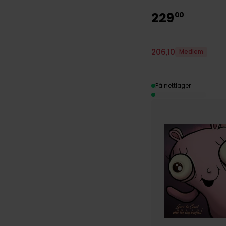
229
00
206
,
10
Medlem
På nettlager