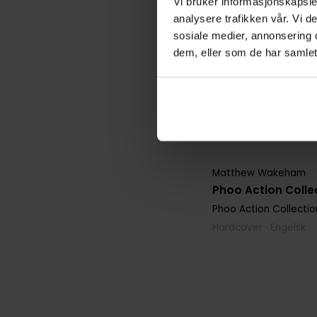
Vi bruker informasjonskapsler
analysere trafikken vår. Vi 
sosiale medier, annonsering 
dem, eller som de har samlet
Matthew Wakeham
Phoo Action Collec
Phoo Action Collectio
Hardcover · Engelsk