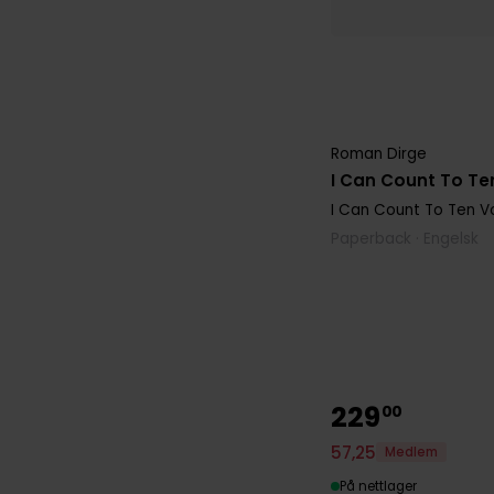
Roman Dirge
I Can Count To Te
I Can Count To Ten
Vo
Paperback · Engelsk
229
00
57
,
25
Medlem
På nettlager