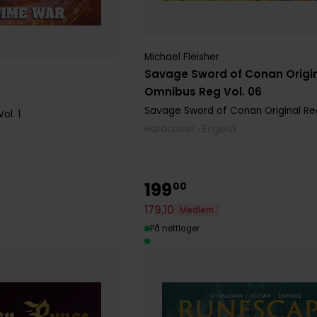
Michael Fleisher
Savage Sword of Conan Origi
Omnibus Reg Vol. 06
Savage Sword of Conan Original Re
ol. 1
Hardcover · Engelsk
199
00
179
,
10
Medlem
På nettlager