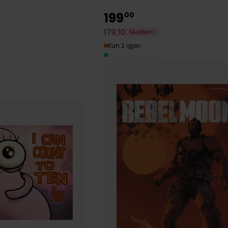
199
00
179
,
10
Medlem
Kun 2 igjen