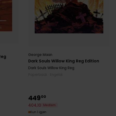
George Maan
Reg
Dark Souls Willow King Reg Edition
Dark Souls Willow King Reg
Paperback · Engelsk
449
00
404
,
10
Medlem
Kun 1 igjen