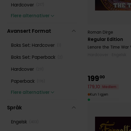
Hardcover
(
217
)
Flere alternativer
Avansert Format
Roman Dirge
Regular Edition
Boks Set: Hardcover
(
1
)
Lenore the Time War
V
Hardcover · Engelsk
Boks Set: Paperback
(
2
)
Hardcover
(
211
)
199
00
Paperback
(
176
)
179
,
10
Medlem
Flere alternativer
Kun 1 igjen
Språk
Engelsk
(
403
)