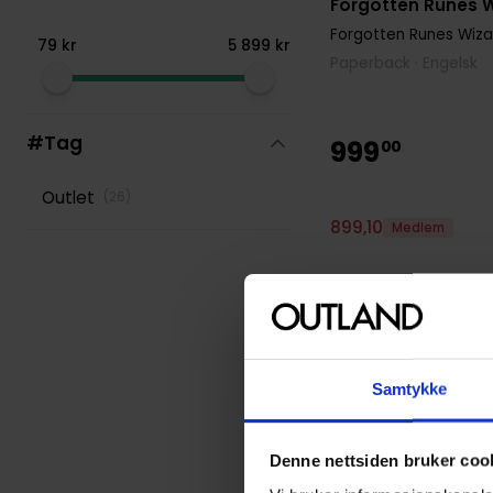
Forgotten Runes W
Forgotten Runes Wiza
79
kr
5
899
kr
Paperback · Engelsk
#Tag
999
00
Outlet
(
26
)
899
,
10
Medlem
Kun 2 igjen
Samtykke
Denne nettsiden bruker coo