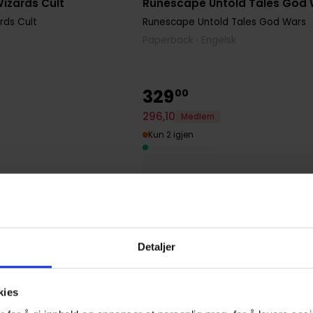
izards Cult
Runescape Untold Tales God
rds Cult
Runescape Untold Tales God Wars
Paperback · Engelsk
329
00
296
,
10
Medlem
Kun 2 igjen
Detaljer
kies