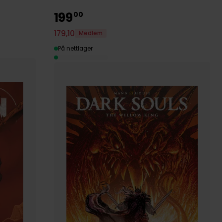
199
00
179
,
10
Medlem
På nettlager