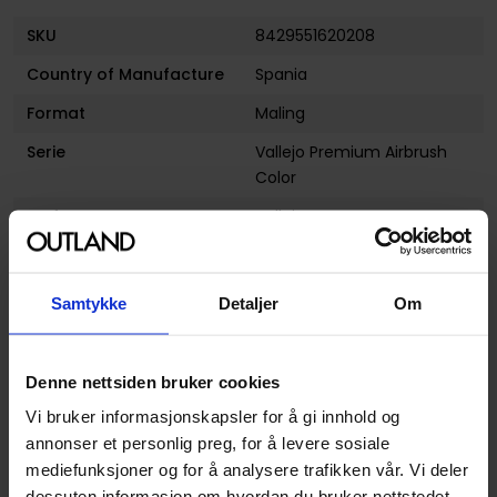
SKU
8429551620208
Country of Manufacture
Spania
Format
Maling
Serie
Vallejo Premium Airbrush
Color
Forfattere
Vallejo
Utgiver
Vallejo
Avansert Format
Maling Air
Samtykke
Detaljer
Om
Produsent
Vallejo
Farge
Svart
Denne nettsiden bruker cookies
Vi bruker informasjonskapsler for å gi innhold og
annonser et personlig preg, for å levere sosiale
mediefunksjoner og for å analysere trafikken vår. Vi deler
dessuten informasjon om hvordan du bruker nettstedet