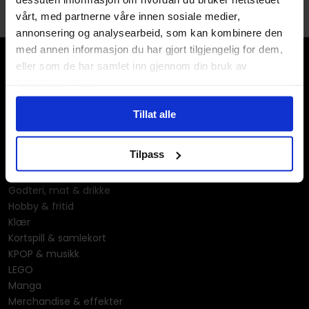
vårt, med partnerne våre innen sosiale medier,
annonsering og analysearbeid, som kan kombinere den
med annen informasjon du har gjort tilgjengelig for dem,
eller som de har samlet inn gjennom din bruk av
tjenestene deres.
Tillat alle
Våre kategorier
Tilpass
Brettspill
Bøker
Godteri, mat & drikke
Hobby & fritid
Klær
Kortspill & samlekort
KPOP & musikk
LEGO
Manga
Merchandise & effekter