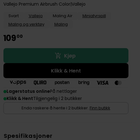
Vallejo Premium Airbrush Color
Vallejo
Svart
Vallejo
Maling Air
Miniatyrspill
Maling og verktøy
Maling
109
00
Kjøp
Klikk & Hent
Lagerstatus online
På nettlager
Klikk & Hent
Tilgjengelig i 2 butikker
Enda raskere å hente i 2 butikker.
Finn butikk
Spesifikasjoner