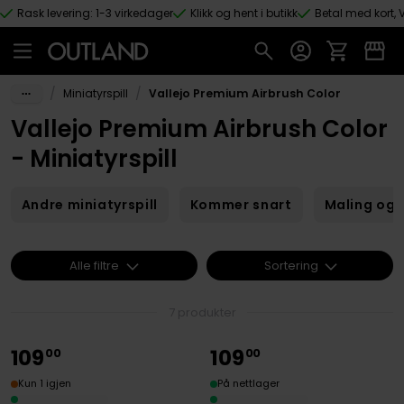
Rask levering: 1-3 virkedager
Klikk og hent i butikk
Betal med kort, V
Hopp til hovedinnhold
/
/
Miniatyrspill
Vallejo Premium Airbrush Color
Vallejo Premium Airbrush Color
- Miniatyrspill
Andre miniatyrspill
Kommer snart
Maling og 
Alle filtre
Sortering
7 produkter
109
109
00
00
Kun 1 igjen
På nettlager