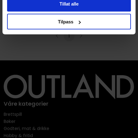
Tillat alle
Vallejo: Orange Fluo 60 ml
Vallejo Premium Airbrush Color
Maling
Tilpass
1
Våre kategorier
Brettspill
Bøker
Godteri, mat & drikke
Hobby & fritid