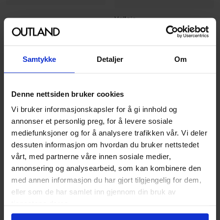
Vallejo
Vallejo
Vallejo: Metallic Black 60
Vallejo: White Primer 60 ml
ml
Vallejo Premium Airbrush Color
Vallejo Premium Airbrush Color
Maling
Samtykke
Detaljer
Om
Maling
119
00
Denne nettsiden bruker cookies
29
,
75
Medlem
Vi bruker informasjonskapsler for å gi innhold og
Ikke på nettlager
annonser et personlig preg, for å levere sosiale
mediefunksjoner og for å analysere trafikken vår. Vi deler
dessuten informasjon om hvordan du bruker nettstedet
vårt, med partnerne våre innen sosiale medier,
annonsering og analysearbeid, som kan kombinere den
med annen informasjon du har gjort tilgjengelig for dem,
eller som de har samlet inn gjennom din bruk av
tjenestene deres.
Vallejo