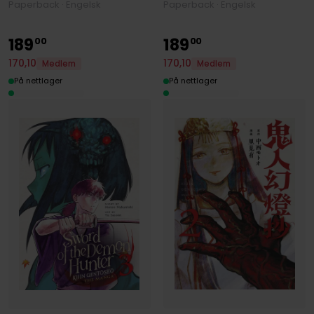
Paperback · Engelsk
Paperback · Engelsk
189
189
00
00
170
,
10
170
,
10
Medlem
Medlem
På nettlager
På nettlager