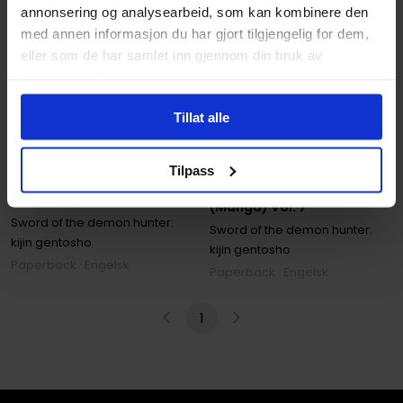
annonsering og analysearbeid, som kan kombinere den
med annen informasjon du har gjort tilgjengelig for dem,
eller som de har samlet inn gjennom din bruk av
tjenestene deres.
Tillat alle
Motoo Nakanishi
,
Yu Satomi
Motoo Nakanishi
,
Yu Satomi
Sword of the Demon
Tilpass
Sword of the Demon
Hunter: Kijin Gentosho
Hunter: Kijin Gentosho Vol. 1
(Manga) Vol. 7
Sword of the demon hunter:
Sword of the demon hunter:
kijin gentosho
kijin gentosho
Paperback · Engelsk
Paperback · Engelsk
1