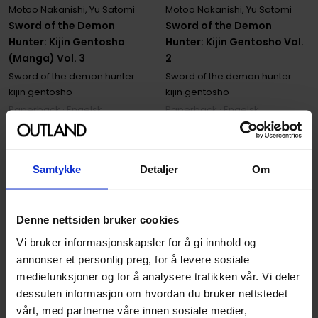
Motoo Nakanishi
,
Yu Satomi
Motoo Nakanishi
,
Yu Satomi
Sword of the Demon
Sword of the Demon
Hunter: Kijin Gentosho Vol.
Hunter: Kijin Gentosho
2
(Manga) Vol. 3
Sword of the demon hunter:
Sword of the demon hunter:
kijin gentosho
kijin gentosho
Paperback · Engelsk
Paperback · Engelsk
189
189
00
00
170
,
10
Samtykke
Detaljer
Om
Medlem
170
,
10
Medlem
Ikke på nettlager
På nettlager
Denne nettsiden bruker cookies
Vi bruker informasjonskapsler for å gi innhold og
annonser et personlig preg, for å levere sosiale
mediefunksjoner og for å analysere trafikken vår. Vi deler
dessuten informasjon om hvordan du bruker nettstedet
vårt, med partnerne våre innen sosiale medier,