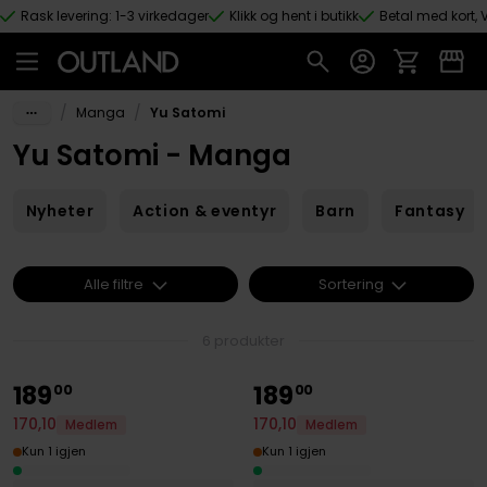
Rask levering: 1-3 virkedager
Klikk og hent i butikk
Betal med kort, V
Hopp til hovedinnhold
/
/
Manga
Yu Satomi
Yu Satomi - Manga
Nyheter
Action & eventyr
Barn
Fantasy
Alle filtre
Sortering
6 produkter
189
189
00
00
170
,
10
170
,
10
Medlem
Medlem
Kun 1 igjen
Kun 1 igjen