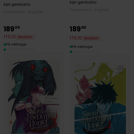
kijin gentosho
kijin gentosho
Paperback · Engelsk
Paperback · Engelsk
189
189
00
00
170
,
10
Medlem
170
,
10
Medlem
På nettlager
På nettlager