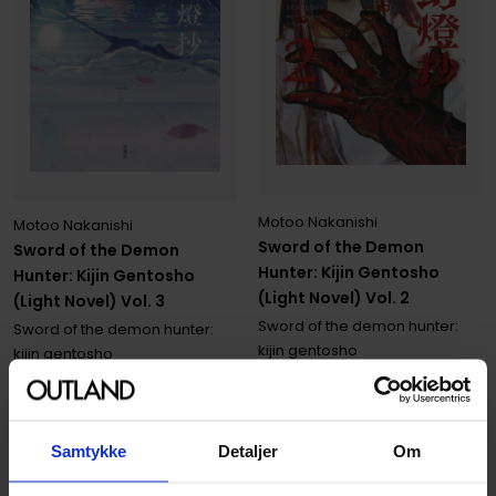
Motoo Nakanishi
Motoo Nakanishi
Sword of the Demon
Sword of the Demon
Hunter: Kijin Gentosho
Hunter: Kijin Gentosho
(Light Novel) Vol. 2
(Light Novel) Vol. 3
Sword of the demon hunter:
Sword of the demon hunter:
kijin gentosho
kijin gentosho
Paperback · Engelsk
Paperback · Engelsk
189
189
00
00
Samtykke
Detaljer
Om
170
,
10
Medlem
170
,
10
Medlem