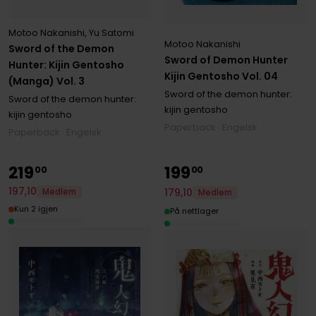
Motoo Nakanishi
,
Yu Satomi
Motoo Nakanishi
Sword of the Demon
Sword of Demon Hunter
Hunter: Kijin Gentosho
Kijin Gentosho Vol. 04
(Manga) Vol. 3
Sword of the demon hunter:
Sword of the demon hunter:
kijin gentosho
kijin gentosho
Paperback · Engelsk
Paperback · Engelsk
219
199
00
00
197
,
10
179
,
10
Medlem
Medlem
Kun 2 igjen
På nettlager