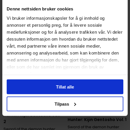
På nettlager
På nettlager
Denne nettsiden bruker cookies
Vi bruker informasjonskapsler for å gi innhold og
annonser et personlig preg, for å levere sosiale
mediefunksjoner og for å analysere trafikken vår. Vi deler
dessuten informasjon om hvordan du bruker nettstedet
vårt, med partnerne våre innen sosiale medier,
annonsering og analysearbeid, som kan kombinere den
med annen informasjon du har gjort tilgjengelig for dem,
eller som de har samlet inn gjennom din bruk av
tjenestene deres.
Tillat alle
Motoo Nakanishi
,
Yu Satomi
Tilpass
Motoo Nakanishi
,
Yu Satomi
Sword of the Demon
Sword of the Demon
Hunter: Kijin Gentosho Vol.
Hunter: Kijin Gentosho Vol. 1
2
Sword of the demon hunter:
Sword of the demon hunter: