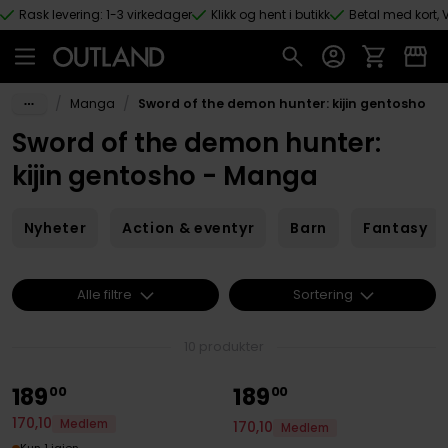
Rask levering: 1-3 virkedager
Klikk og hent i butikk
Betal med kort, V
Hopp til hovedinnhold
/
/
Manga
Sword of the demon hunter: kijin gentosho
Sword of the demon hunter:
kijin gentosho - Manga
Nyheter
Action & eventyr
Barn
Fantasy
Alle filtre
Sortering
10 produkter
189
189
00
00
170
,
10
Medlem
170
,
10
Medlem