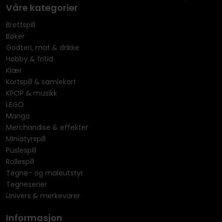
Våre kategorier
Brettspill
Bøker
Godteri, mat & drikke
Hobby & fritid
Klær
Kortspill & samlekort
KPOP & musikk
LEGO
Manga
Merchandise & effekter
Miniatyrspill
Puslespill
Rollespill
Tegne- og maleutstyr
Tegneserier
Univers & merkevarer
Informasjon