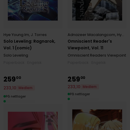
Adnazeer Macalangcom
,
Hye Young Im
Hye Young Im
,
J. Torres
Omniscient Reader's
Solo Leveling: Ragnarok,
Viewpoint, Vol. 11
Vol. 1 (comic)
Omniscient Readers Viewpoint
Solo Leveling
Paperback · Engelsk
Paperback · Engelsk
259
259
00
00
233
,
10
Medlem
233
,
10
Medlem
På nettlager
På nettlager