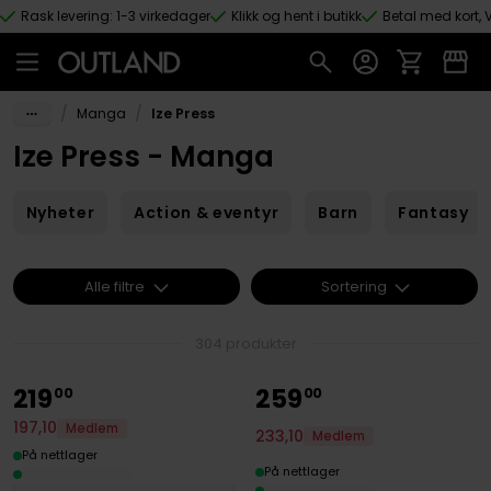
Rask levering: 1-3 virkedager
Klikk og hent i butikk
Betal med kort, V
Hopp til hovedinnhold
/
/
Manga
Ize Press
Ize Press - Manga
Nyheter
Action & eventyr
Barn
Fantasy
Alle filtre
Sortering
304 produkter
219
259
00
00
197
,
10
Medlem
233
,
10
Medlem
På nettlager
På nettlager