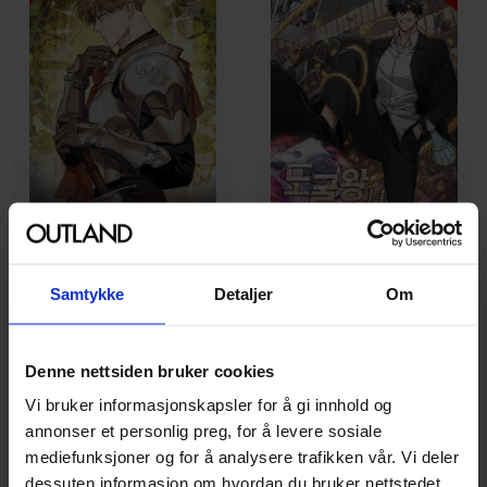
CMJM
,
Jagae Jagae
,
Jkyum Jkyum
I Tamed My Ex-husband’s
Samtykke
Detaljer
Om
3b2s
,
San.G
,
Toppy Toppy
,
Yuns (Redice Studio)
Mad Dog, Vol. 6
Tomb Raider King, Vol. 14
I Tamed My Ex-husbands Mad
Tomb Raider King
Dog
Denne nettsiden bruker cookies
Paperback · Engelsk
Paperback · Engelsk
Vi bruker informasjonskapsler for å gi innhold og
annonser et personlig preg, for å levere sosiale
319
259
00
00
mediefunksjoner og for å analysere trafikken vår. Vi deler
dessuten informasjon om hvordan du bruker nettstedet