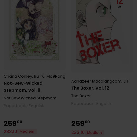
Chana Conley
,
Iru Iru
,
Mo9Rang
Adnazeer Macalangcom
,
JH
Not-Sew-Wicked
The Boxer, Vol. 12
Stepmom, Vol. 8
The Boxer
Not Sew Wicked Stepmom
Paperback · Engelsk
Paperback · Engelsk
259
259
00
00
233
,
10
Medlem
233
,
10
Medlem