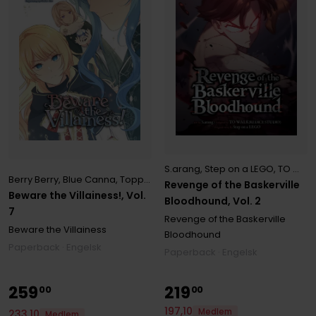
S.arang
,
Step on a LEGO
,
TO WALK(REDICE TO WALK(REDICE STUDIO)
Berry Berry
,
Blue Canna
,
Toppy Toppy
Revenge of the Baskerville
Beware the Villainess!, Vol.
Bloodhound, Vol. 2
7
Revenge of the Baskerville
Beware the Villainess
Bloodhound
Paperback · Engelsk
Paperback · Engelsk
259
219
00
00
197
,
10
Medlem
233
,
10
Medlem