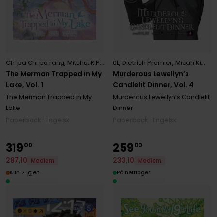
Chi pa Chi pa rang
,
Mitchu
,
R.PPOBI
0L
,
Dietrich Premier
,
Micah Kim
,
M
The Merman Trapped in My
Murderous Lewellyn’s
Lake, Vol. 1
Candlelit Dinner, Vol. 4
The Merman Trapped in My
Murderous Lewellyn’s Candlelit
Lake
Dinner
Paperback · Engelsk
Paperback · Engelsk
319
259
00
00
287
,
10
233
,
10
Medlem
Medlem
Kun 2 igjen
På nettlager