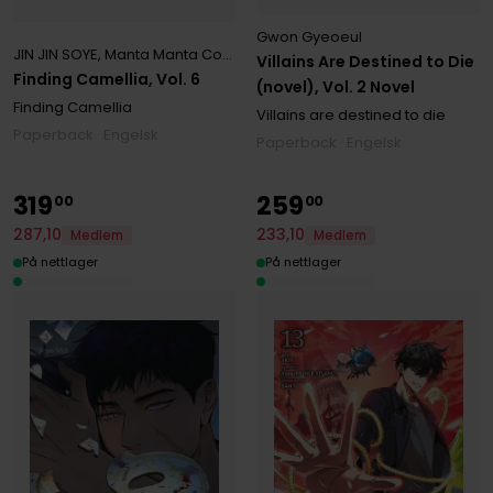
Gwon Gyeoeul
JIN JIN SOYE
,
Manta Manta Comics
,
Rebecca Sze
Villains Are Destined to Die
Finding Camellia, Vol. 6
(novel), Vol. 2 Novel
Finding Camellia
Villains are destined to die
Paperback · Engelsk
Paperback · Engelsk
319
259
00
00
287
,
10
233
,
10
Medlem
Medlem
På nettlager
På nettlager