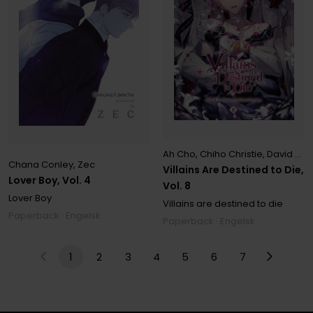
Ah Cho
,
Chiho Christie
,
David Odell
Chana Conley
,
Zec
Villains Are Destined to Die,
Lover Boy, Vol. 4
Vol. 8
Lover Boy
Villains are destined to die
Paperback · Engelsk
Paperback · Engelsk
1
2
3
4
5
6
7