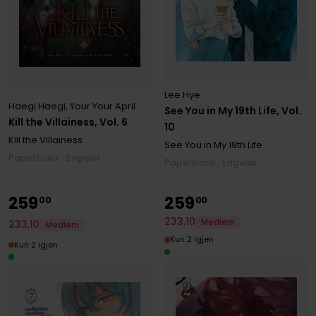
Lee Hye
Haegi Haegi
,
Your Your April
See You in My 19th Life, Vol.
Kill the Villainess, Vol. 6
10
Kill the Villainess
See You in My 19th Life
Paperback · Engelsk
Paperback · Engelsk
259
259
00
00
233
,
10
Medlem
233
,
10
Medlem
Kun 2 igjen
Kun 2 igjen