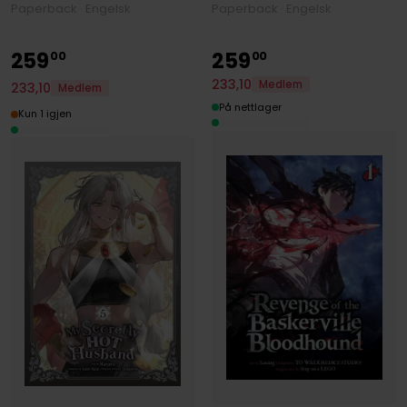
Paperback · Engelsk
Paperback · Engelsk
259
259
00
00
233
,
10
Medlem
233
,
10
Medlem
På nettlager
Kun 1 igjen