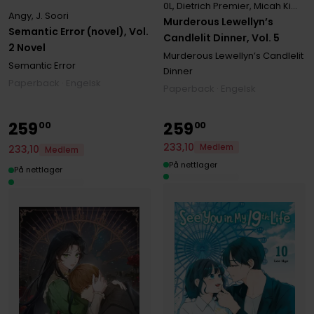
0L
,
Dietrich Premier
,
Micah Kim
,
M
Angy
,
J. Soori
Murderous Lewellyn’s
Semantic Error (novel), Vol.
Candlelit Dinner, Vol. 5
2 Novel
Murderous Lewellyn’s Candlelit
Semantic Error
Dinner
Paperback · Engelsk
Paperback · Engelsk
259
259
00
00
233
,
10
Medlem
233
,
10
Medlem
På nettlager
På nettlager