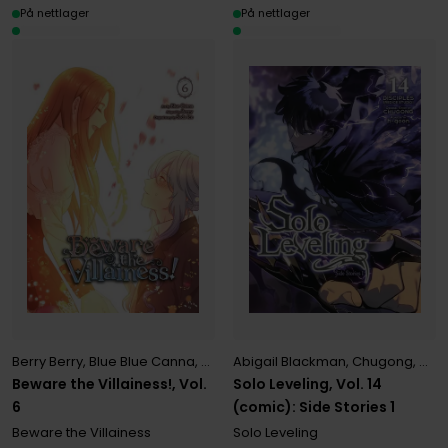
På nettlager
På nettlager
Berry Berry
,
Blue Blue Canna
,
Dietrich Premier
Abigail Blackman
,
Soda Soda Ice
,
Chugong
,
DUB
Beware the Villainess!, Vol.
Solo Leveling, Vol. 14
6
(comic): Side Stories 1
Beware the Villainess
Solo Leveling