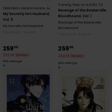
S.arang
,
Step on a LEGO
,
TO WALK(REDICE TO WALK(REDICE STUDIO)
Gabi Nam
,
Harara Harara
,
Jungyeon Jungyeon
Revenge of the Baskerville
My Secretly Hot Husband,
Bloodhound, Vol. 1
Vol. 5
Revenge of the Baskerville
My Secretly Hot Husband
Bloodhound
Paperback · Engelsk
Paperback · Engelsk
259
259
00
00
233
,
10
Medlem
233
,
10
Medlem
På nettlager
På nettlager