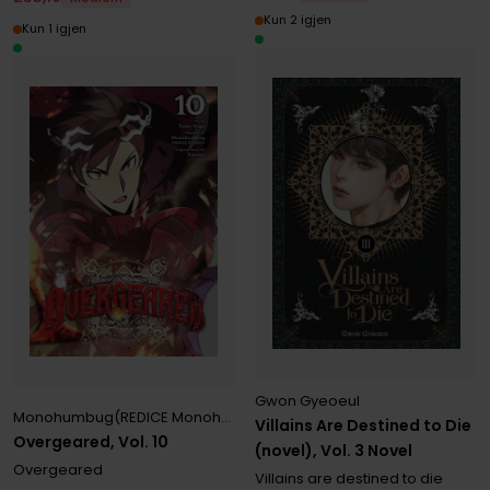
Kun 2 igjen
Kun 1 igjen
Gwon Gyeoeul
Monohumbug(REDICE Monohumbug(REDICE STUDIO)
,
Saenal Saen
Villains Are Destined to Die
Overgeared, Vol. 10
(novel), Vol. 3 Novel
Overgeared
Villains are destined to die