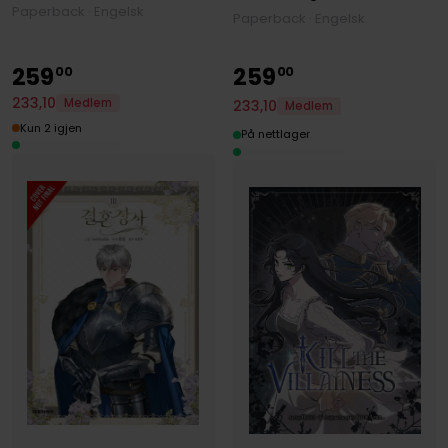
Paperback · Engelsk
Paperback · Engelsk
259
259
00
00
233
,
10
Medlem
233
,
10
Medlem
Kun 2 igjen
På nettlager