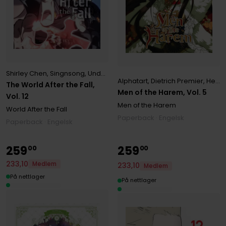
Shirley Chen
,
Singnsong
,
Undead Gamja(3B2S STUDIO)
,
Undead Tta
Alphatart
,
Dietrich Premier
,
HereLee HereLee
The World After the Fall,
Men of the Harem, Vol. 5
Vol. 12
Men of the Harem
World After the Fall
Paperback · Engelsk
Paperback · Engelsk
259
259
00
00
233
,
10
Medlem
233
,
10
Medlem
På nettlager
På nettlager