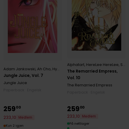
Alphatart
,
HereLee HereLee
,
Shirley Chen
Adam Jankowski
,
Ah Cho
,
Hyeong Hyeong Eun
,
JUDER JUDER
The Remarried Empress,
Jungle Juice, Vol. 7
Vol. 10
Jungle Juice
The Remarried Empress
Paperback · Engelsk
Paperback · Engelsk
259
259
00
00
233
,
10
Medlem
233
,
10
Medlem
På nettlager
Kun 2 igjen