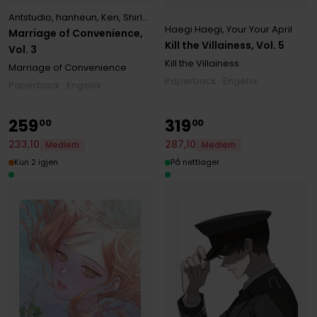
Antstudio
,
hanheun
,
Ken
,
Shirley Chen
Haegi Haegi
,
Your Your April
Marriage of Convenience,
Kill the Villainess, Vol. 5
Vol. 3
Kill the Villainess
Marriage of Convenience
Paperback · Engelsk
Paperback · Engelsk
259
319
00
00
233
,
10
287
,
10
Medlem
Medlem
Kun 2 igjen
På nettlager