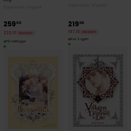
Paperback · Engelsk
Paperback · Engelsk
259
219
00
00
197
,
10
Medlem
233
,
10
Medlem
Kun 2 igjen
På nettlager