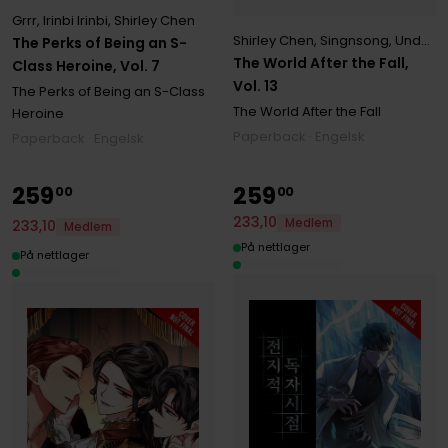
Grrr
,
Irinbi Irinbi
,
Shirley Chen
Shirley Chen
,
Singnsong
,
Undead Gamja(3B2S STUDIO)
The Perks of Being an S-
The World After the Fall,
Class Heroine, Vol. 7
Vol. 13
The Perks of Being an S-Class
The World After the Fall
Heroine
Paperback · Engelsk
Paperback · Engelsk
259
259
00
00
233
,
10
Medlem
233
,
10
Medlem
På nettlager
På nettlager