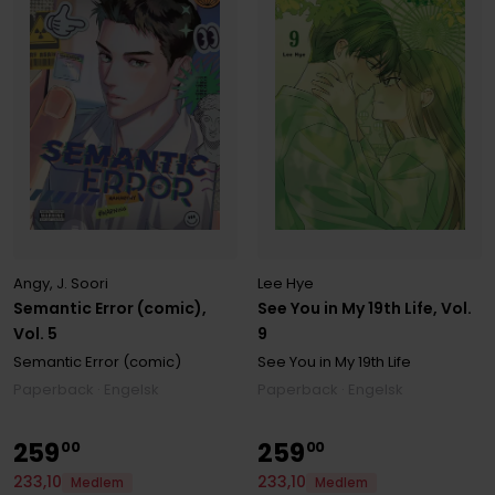
Angy
,
J. Soori
Lee Hye
Semantic Error (comic),
See You in My 19th Life, Vol.
Vol. 5
9
Semantic Error (comic)
See You in My 19th Life
Paperback · Engelsk
Paperback · Engelsk
259
259
00
00
233
,
10
233
,
10
Medlem
Medlem