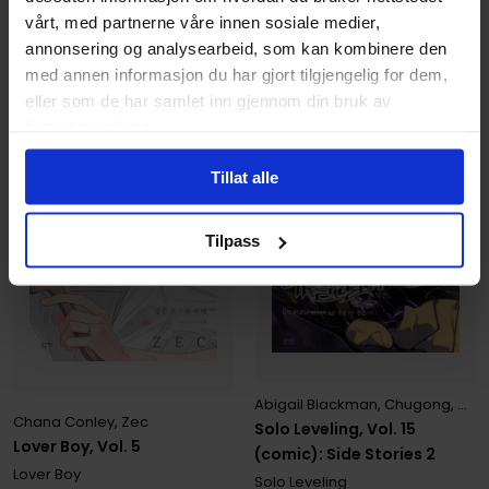
233
,
10
Medlem
287
,
10
Medlem
vårt, med partnerne våre innen sosiale medier,
På nettlager
På nettlager
annonsering og analysearbeid, som kan kombinere den
med annen informasjon du har gjort tilgjengelig for dem,
eller som de har samlet inn gjennom din bruk av
tjenestene deres.
Tillat alle
Tilpass
Abigail Blackman
,
Chugong
,
DISC
Chana Conley
,
Zec
Solo Leveling, Vol. 15
Lover Boy, Vol. 5
(comic): Side Stories 2
Lover Boy
Solo Leveling