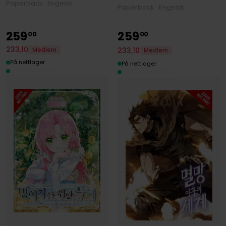
Paperback · Engelsk
Paperback · Engelsk
259
259
00
00
233
,
10
233
,
10
Medlem
Medlem
På nettlager
På nettlager