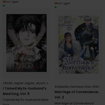
Kun 1 igjen
Kun 1 igjen
CMJM
,
Jagae Jagae
,
Jkyum Jkyum
Antstudio
,
hanheun
,
Ken
,
Shirley Chen
I Tamed My Ex-husband’s
Marriage of Convenience,
Mad Dog, Vol. 5
Vol. 2
I Tamed My Ex-husbands Mad
Marriage of Convenience
Dog