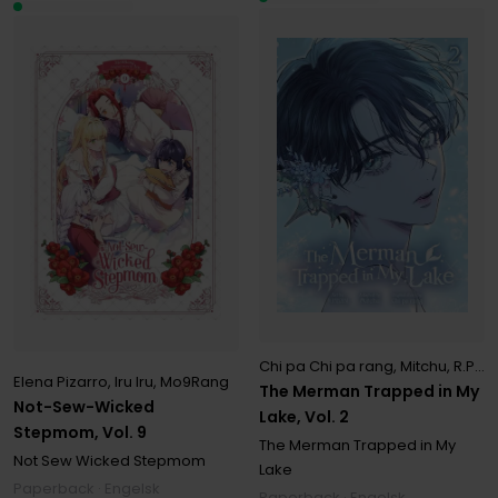
Chi pa Chi pa rang
,
Mitchu
,
R.PPOBI
Elena Pizarro
,
Iru Iru
,
Mo9Rang
The Merman Trapped in My
Not-Sew-Wicked
Lake, Vol. 2
Stepmom, Vol. 9
The Merman Trapped in My
Not Sew Wicked Stepmom
Lake
Paperback · Engelsk
Paperback · Engelsk