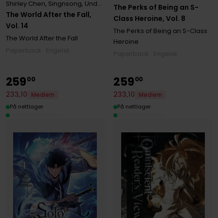
Shirley Chen
,
Singnsong
,
Undead Gamja(3B2S STUDIO)
,
Undead Tta
The Perks of Being an S-
The World After the Fall,
Class Heroine, Vol. 8
Vol. 14
The Perks of Being an S-Class
The World After the Fall
Heroine
Paperback · Engelsk
Paperback · Engelsk
259
259
00
00
233
,
10
233
,
10
Medlem
Medlem
På nettlager
På nettlager