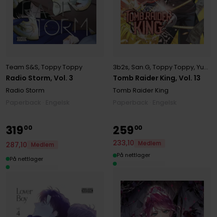
Team S&S
,
Toppy Toppy
3b2s
,
San.G
,
Toppy Toppy
,
Yuns(REDICE Yuns(REDICE STUDIO)
Radio Storm, Vol. 3
Tomb Raider King, Vol. 13
Radio Storm
Tomb Raider King
Paperback · Engelsk
Paperback · Engelsk
319
259
00
00
233
,
10
Medlem
287
,
10
Medlem
På nettlager
På nettlager