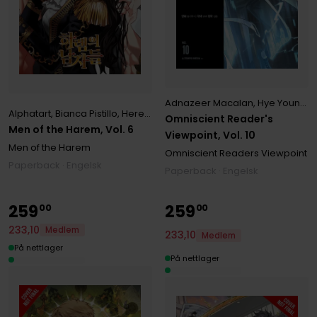
Adnazeer Macalan
,
Hye Young Im
Alphatart
,
Bianca Pistillo
,
HereLee HereLee
,
Yeongbin Yeongbin
Omniscient Reader's
Men of the Harem, Vol. 6
Viewpoint, Vol. 10
Men of the Harem
Omniscient Readers Viewpoint
Paperback · Engelsk
Paperback · Engelsk
259
259
00
00
233
,
10
Medlem
233
,
10
Medlem
På nettlager
På nettlager