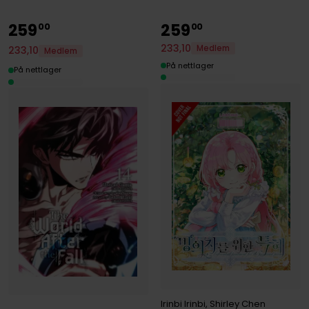
259
259
00
00
233
,
10
Medlem
233
,
10
Medlem
På nettlager
På nettlager
Irinbi Irinbi
,
Shirley Chen