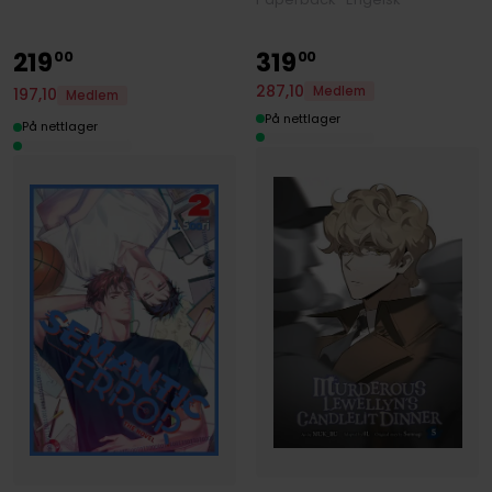
219
319
00
00
287
,
10
Medlem
197
,
10
Medlem
På nettlager
På nettlager