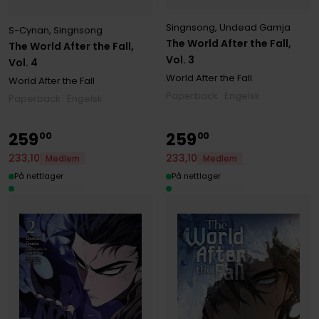
Singnsong
,
Undead Gamja
S-Cynan
,
Singnsong
The World After the Fall,
The World After the Fall,
Vol. 3
Vol. 4
World After the Fall
World After the Fall
Paperback · Engelsk
Paperback · Engelsk
259
259
00
00
233
,
10
233
,
10
Medlem
Medlem
På nettlager
På nettlager