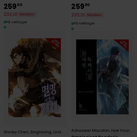
259
259
00
00
233
,
10
233
,
10
Medlem
Medlem
På nettlager
På nettlager
Adnazeer Macalan
,
Hye Young Im
Shirley Chen
,
Singnsong
,
Undead Gamja(3B2S STUDIO)
,
Undead Tta