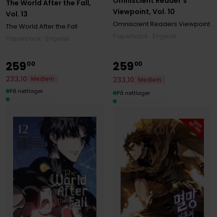
Omniscient Reader's
The World After the Fall,
Viewpoint, Vol. 10
Vol. 13
Omniscient Readers Viewpoint
The World After the Fall
Paperback · Engelsk
Paperback · Engelsk
259
259
00
00
233
,
10
233
,
10
Medlem
Medlem
På nettlager
På nettlager