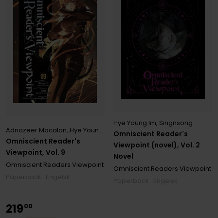
Hye Young Im
,
Singnsong
Adnazeer Macalan
,
Hye Young Im
,
J. Torres
,
Singnsong
,
Sleepy-C(3
Omniscient Reader's
Omniscient Reader's
Viewpoint (novel), Vol. 2
Viewpoint, Vol. 9
Novel
Omniscient Readers Viewpoint
Omniscient Readers Viewpoint
Paperback · Engelsk
Paperback · Engelsk
219
00