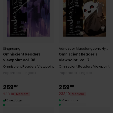
Singnsong
Adnazeer Macalangcom
,
Hye Young Im
Omniscient Readers
Omniscient Reader's
Viewpoint Vol. 08
Viewpoint, Vol. 7
Omniscient Readers Viewpoint
Omniscient Readers Viewpoint
Paperback · Engelsk
Paperback · Engelsk
259
259
00
00
233
,
10
233
,
10
Medlem
Medlem
På nettlager
På nettlager