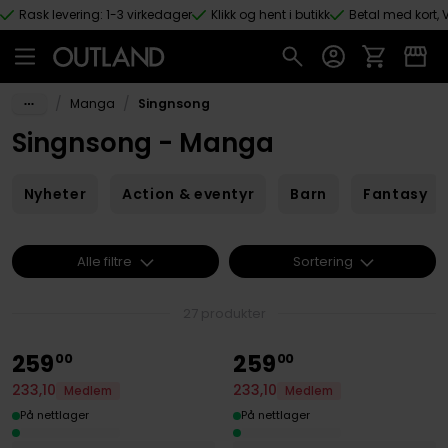
Rask levering: 1-3 virkedager
Klikk og hent i butikk
Betal med kort, V
Hopp til hovedinnhold
/
/
Manga
Singnsong
Singnsong - Manga
Nyheter
Action & eventyr
Barn
Fantasy
Alle filtre
Sortering
27 produkter
259
259
00
00
233
,
10
233
,
10
Medlem
Medlem
På nettlager
På nettlager