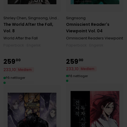
Shirley Chen
,
Singnsong
,
Undead Gamja(3B2S STUDIO)
Singnsong
,
Undead Tta
The World After the Fall,
Omniscient Reader's
Vol. 8
Viewpoint Vol. 04
World After the Fall
Omniscient Readers Viewpoint
Paperback · Engelsk
Paperback · Engelsk
259
259
00
00
233
,
10
Medlem
233
,
10
Medlem
På nettlager
På nettlager