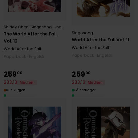
Shirley Chen
,
Singnsong
,
Undead Gamja(3B2S STUDIO)
,
Undead Tta
Singnsong
The World After the Fall,
World After the Fall Vol. 11
Vol. 12
World After the Fall
World After the Fall
Paperback · Engelsk
Paperback · Engelsk
259
259
00
00
233
,
10
233
,
10
Medlem
Medlem
Kun 2 igjen
På nettlager