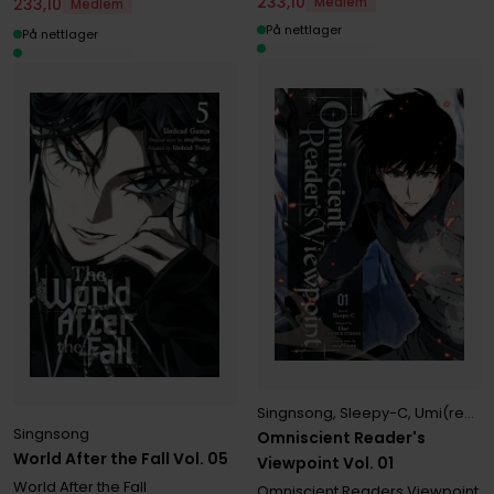
233
,
10
233
,
10
Medlem
Medlem
På nettlager
På nettlager
Singnsong
,
Sleepy-C
,
Umi(redice Studio)
Singnsong
Omniscient Reader's
World After the Fall Vol. 05
Viewpoint Vol. 01
World After the Fall
Omniscient Readers Viewpoint