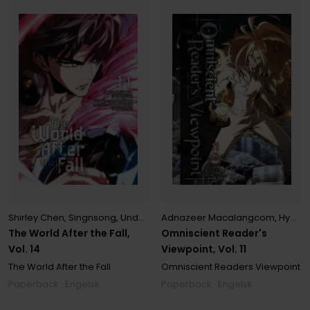
Shirley Chen
,
Singnsong
,
Undead Gamja(3B2S STUDIO)
Adnazeer Macalangcom
,
Undead Tta
,
Hye Young Im
The World After the Fall,
Omniscient Reader's
Vol. 14
Viewpoint, Vol. 11
The World After the Fall
Omniscient Readers Viewpoint
Paperback · Engelsk
Paperback · Engelsk