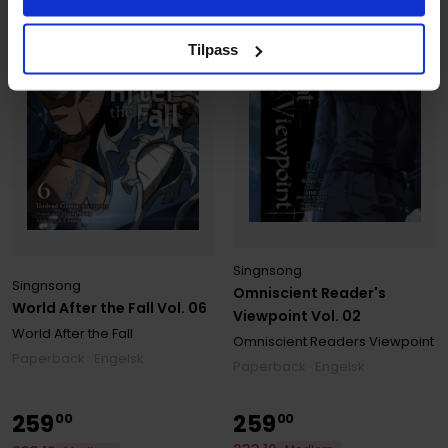
Tilpass
Singnsong
Singnsong
Omniscient Reader's
World After the Fall Vol. 06
Viewpoint Vol. 02
World After the Fall
Omniscient Readers Viewpoint
Paperback · Engelsk
Paperback · Engelsk
259
259
00
00