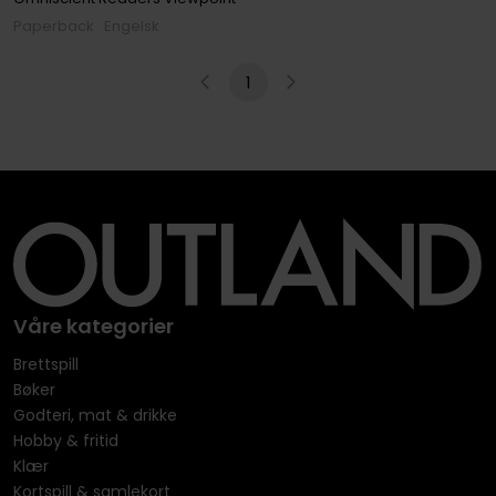
Paperback · Engelsk
1
Våre kategorier
Brettspill
Bøker
Godteri, mat & drikke
Hobby & fritid
Klær
Kortspill & samlekort