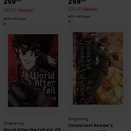
259
259
00
00
233
,
10
Medlem
233
,
10
Medlem
På nettlager
På nettlager
Singnsong
Singnsong
Omniscient Reader's
World After the Fall Vol. 09