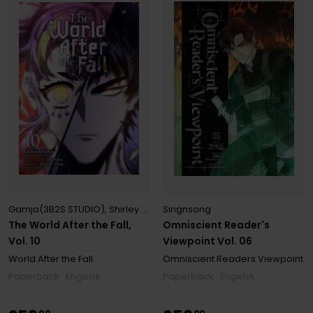
Gamja(3B2S STUDIO)
,
Shirley Chen
,
Singnsong
,
Undead
,
Undead Tta
Singnsong
The World After the Fall,
Omniscient Reader's
Vol. 10
Viewpoint Vol. 06
World After the Fall
Omniscient Readers Viewpoint
Paperback · Engelsk
Paperback · Engelsk