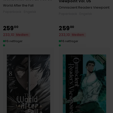
Viewpoint Vol. 05
World After the Fall
Omniscient Readers Viewpoint
Paperback · Engelsk
Paperback · Engelsk
259
259
00
00
233
,
10
233
,
10
Medlem
Medlem
På nettlager
På nettlager