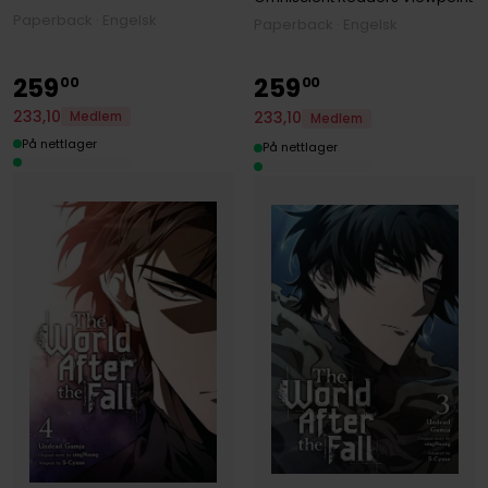
Paperback · Engelsk
Paperback · Engelsk
259
259
00
00
233
,
10
233
,
10
Medlem
Medlem
På nettlager
På nettlager