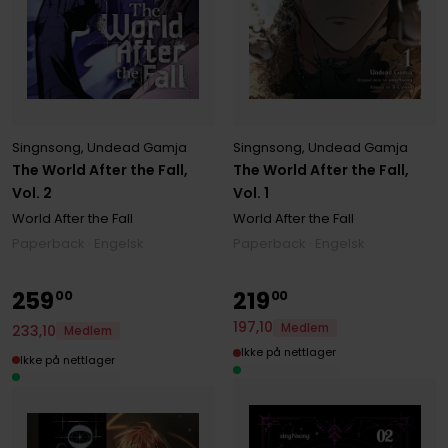
Singnsong
,
Undead Gamja
Singnsong
,
Undead Gamja
The World After the Fall,
The World After the Fall,
Vol. 2
Vol. 1
World After the Fall
World After the Fall
Paperback · Engelsk
Paperback · Engelsk
259
219
00
00
197
,
10
Medlem
233
,
10
Medlem
Ikke på nettlager
Ikke på nettlager