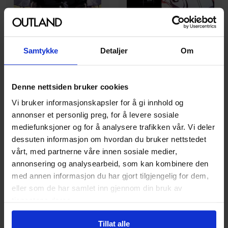
Samtykke
Detaljer
Om
Singnsong
Denne nettsiden bruker cookies
Singnsong
Omniscient Reader's
Vi bruker informasjonskapsler for å gi innhold og
World After the Fall Vol. 07
Viewpoint Vol. 03
annonser et personlig preg, for å levere sosiale
World After the Fall
Omniscient Readers Viewpoint
mediefunksjoner og for å analysere trafikken vår. Vi deler
Paperback · Engelsk
Paperback · Engelsk
dessuten informasjon om hvordan du bruker nettstedet
vårt, med partnerne våre innen sosiale medier,
259
259
00
00
annonsering og analysearbeid, som kan kombinere den
233
,
10
med annen informasjon du har gjort tilgjengelig for dem,
Medlem
233
,
10
Medlem
eller som de har samlet inn gjennom din bruk av
På nettlager
På nettlager
tjenestene deres.
Tillat alle