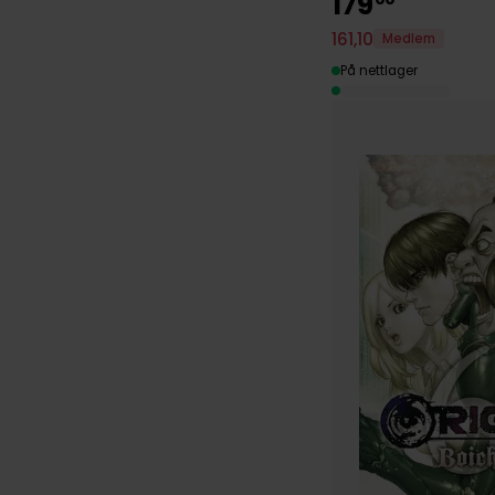
179
161
,
10
Medlem
På nettlager