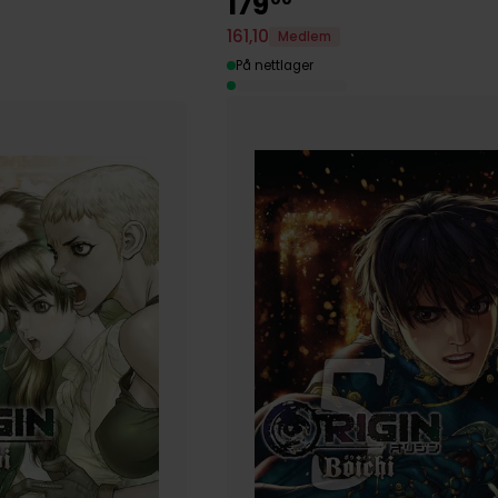
179
161
,
10
Medlem
På nettlager