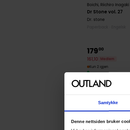
Boichi
,
Riichiro Inagaki
Dr Stone vol. 27
Dr. stone
Paperback · Engelsk
179
00
161
,
10
Medlem
Kun 2 igjen
Samtykke
Denne nettsiden bruker coo