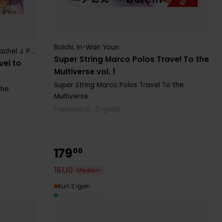
Boichi
,
In-Wan Youn
chel J. Pierce
Super String Marco Polos Travel To the
vel to
Multiverse vol. 1
Super String Marco Polos Travel To the
the
Multiverse
Paperback · Engelsk
179
00
161
,
10
Medlem
Kun 2 igjen