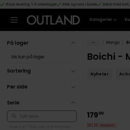
Rask levering: 1-3 virkedager
Klikk og hent i butikk
Betal med kort, 
Hopp til hovedinnhold
Kategorier
Ku
På lager
/
/
Manga
B
Boichi -
Vis kun på lager
Sortering
Nyheter
Acti
Per side
Serie
179
00
161
,
10
Medlem
Viser 0 av 17060, søk for å finne flere