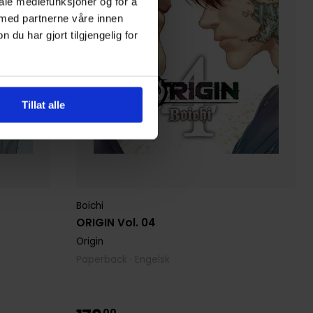
iale mediefunksjoner og for å
 med partnerne våre innen
u har gjort tilgjengelig for
Tillat alle
Boichi
ORIGIN Vol. 04
Origin
Paperback · Engelsk
00