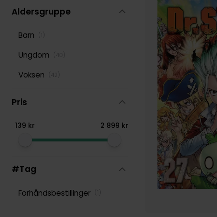
Aldersgruppe
Taylor Engel
(
108
)
Barn
(
1
)
Ungdom
(
40
)
Voksen
(
42
)
Pris
139
kr
2
899
kr
#Tag
Forhåndsbestillinger
(
1
)