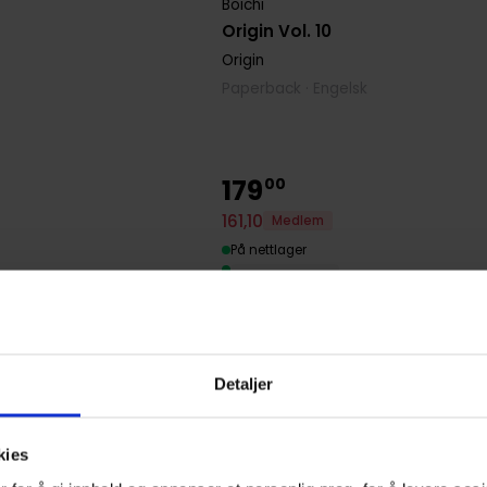
Boichi
Origin Vol. 10
Origin
Paperback · Engelsk
179
00
161
,
10
Medlem
På nettlager
Detaljer
kies