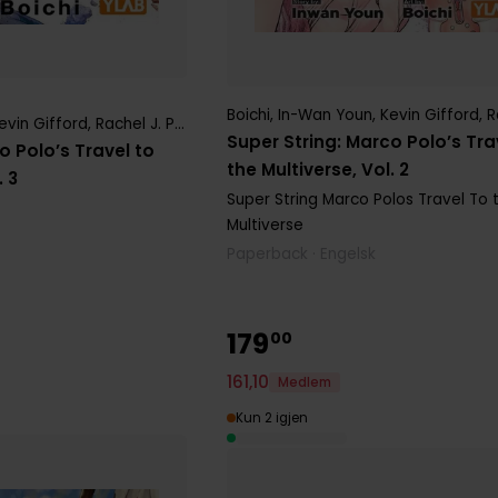
Boichi
,
In-Wan Youn
,
Kevin Gifford
,
Ra
evin Gifford
,
Rachel J. Pierce
Super String: Marco Polo’s Tra
o Polo’s Travel to
the Multiverse, Vol. 2
. 3
Super String Marco Polos Travel To 
Multiverse
Paperback · Engelsk
179
00
161
,
10
Medlem
Kun 2 igjen