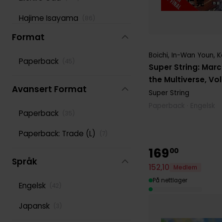
Hajime Isayama
(
86
)
Format
Hidenori Kusaka
(
104
)
Boichi
,
In-Wan Youn
,
K
Hiro Mashima
(
170
)
Paperback
(
45
)
Super String: Marc
Ko Ransom
the Multiverse, Vol
(
80
)
Avansert Format
Super String
Leighann Harvey
(
80
)
Paperback · Engelsk
Paperback
(
35
)
Lys Blakeslee
(
117
)
Paperback: Trade (L)
(
7
)
Masashi Kishimoto
(
139
)
169
00
Phil Christie
Språk
(
102
)
152
,
10
Medlem
Reki Kawahara
På nettlager
(
118
)
Engelsk
(
42
)
Rochelle Gancio
(
86
)
Japansk
(
3
)
Rumiko Takahashi
(
107
)