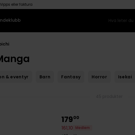
Vipps eller faktura
ndeklubb
oichi
 Manga
on & eventyr
Barn
Fantasy
Horror
Isekai
45 produkter
179
00
161
,
10
Medlem