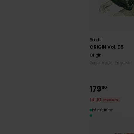
Boichi
ORIGIN Vol. 06
Origin
Paperback · Engelsk
179
00
161
,
10
Medlem
På nettlager