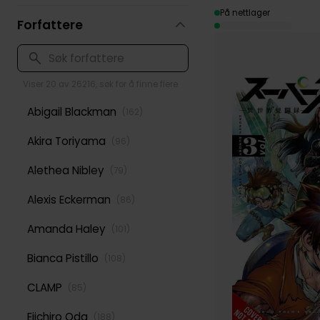
På nettlager
Forfattere
Viser 20 av 26216, søk for å finne flere
Abigail Blackman
(
162
)
Akira Toriyama
(
96
)
Alethea Nibley
(
79
)
Alexis Eckerman
(
86
)
Amanda Haley
(
101
)
Bianca Pistillo
(
108
)
CLAMP
(
85
)
Eiichiro Oda
(
188
)