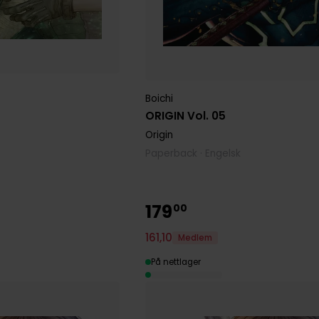
Boichi
ORIGIN Vol. 05
Origin
Paperback · Engelsk
179
00
161
,
10
Medlem
På nettlager