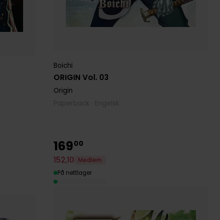
Boichi
ORIGIN Vol. 03
Origin
Paperback · Engelsk
169
00
152
,
10
Medlem
På nettlager