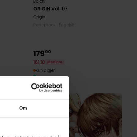
Boichi
ORIGIN Vol. 07
Origin
Paperback · Engelsk
179
00
161
,
10
Medlem
Kun 2 igjen
Om