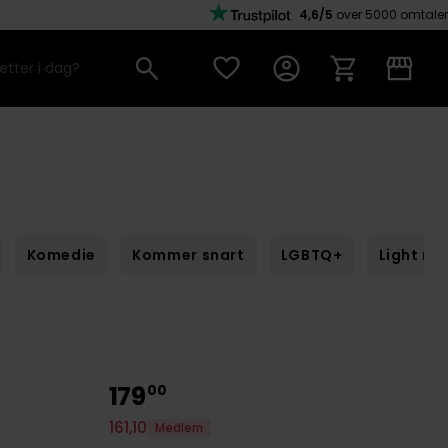
4,6/5
over 5000 omtaler
Komedie
Kommer snart
LGBTQ+
Light no
179
00
161
,
10
Medlem