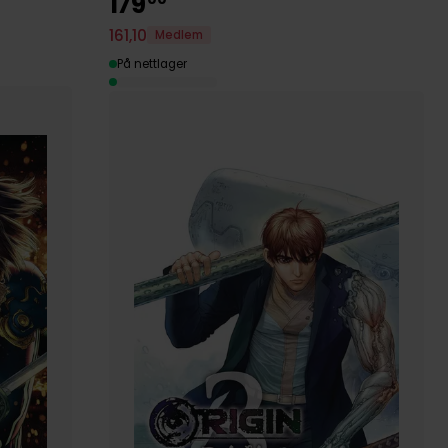
179
161
,
10
Medlem
På nettlager