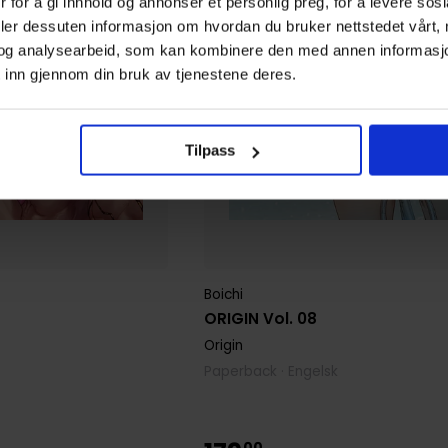
 for å gi innhold og annonser et personlig preg, for å levere sos
deler dessuten informasjon om hvordan du bruker nettstedet vårt,
og analysearbeid, som kan kombinere den med annen informasjon d
 inn gjennom din bruk av tjenestene deres.
Tilpass
Boichi
ORIGIN Vol. 08
Origin
Paperback · Engelsk
00