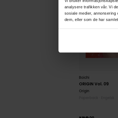
Vi bruker informasjonskapsler
analysere trafikken vår. Vi 
sosiale medier, annonsering 
dem, eller som de har samlet
Boichi
ORIGIN Vol. 09
Origin
Paperback · Engelsk
00