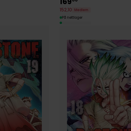
169
152
,
10
Medlem
På nettlager