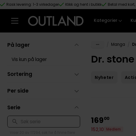
Rask levering: 1-3 virkedager
Klikk og hent i butikk
Betal med kort, 
Hopp til hovedinnhold
Kategorier
Ku
På lager
/
/
Manga
D
Dr. ston
Vis kun på lager
Sortering
Nyheter
Acti
Per side
Serie
169
00
152
,
10
Medlem
Viser 20 av 17294, søk for å finne flere