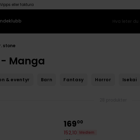
Vipps eller faktura
ndeklubb
r. stone
e - Manga
on & eventyr
Barn
Fantasy
Horror
Isekai
28 produkter
169
00
152
,
10
Medlem