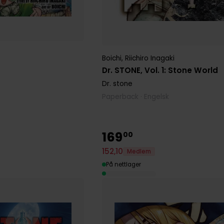
Boichi
,
Riichiro Inagaki
Dr. STONE, Vol. 1: Stone World
Dr. stone
Paperback · Engelsk
169
00
152
,
10
Medlem
På nettlager