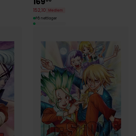
169
152
,
10
Medlem
På nettlager