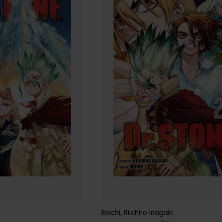
Boichi
,
Riichiro Inagaki