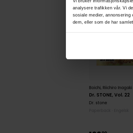
Vi bruker informasjonskapsler
analysere trafikken vår. Vi 
sosiale medier, annonsering 
dem, eller som de har samlet
Boichi
,
Riichiro Inagaki
Dr. STONE, Vol. 22
Dr. stone
Paperback · Engelsk
00