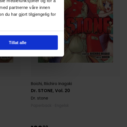
iale mediefunksjoner og for å
 med partnerne våre innen
u har gjort tilgjengelig for
Tillat alle
Boichi
,
Riichiro Inagaki
Dr. STONE, Vol. 20
Dr. stone
Paperback · Engelsk
00