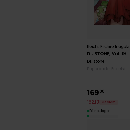
Boichi
,
Riichiro Inagaki
Dr. STONE, Vol. 19
Dr. stone
Paperback · Engelsk
169
00
152
,
10
Medlem
På nettlager