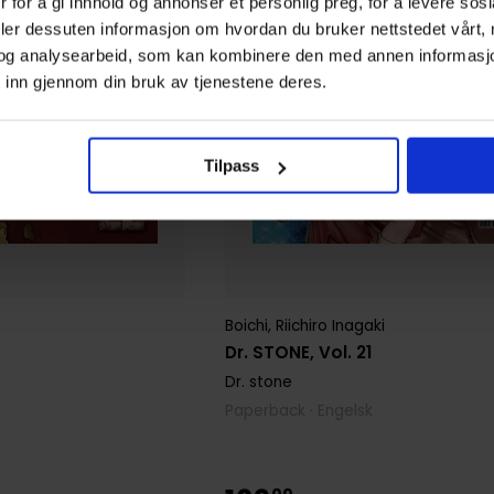
 for å gi innhold og annonser et personlig preg, for å levere sos
deler dessuten informasjon om hvordan du bruker nettstedet vårt,
og analysearbeid, som kan kombinere den med annen informasjon d
 inn gjennom din bruk av tjenestene deres.
Tilpass
Boichi
,
Riichiro Inagaki
Dr. STONE, Vol. 21
Dr. stone
Paperback · Engelsk
00