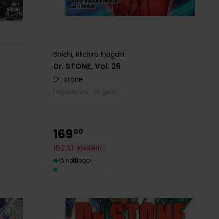
Boichi
,
Riichiro Inagaki
Dr. STONE, Vol. 26
Dr. stone
Paperback · Engelsk
169
00
152
,
10
Medlem
På nettlager