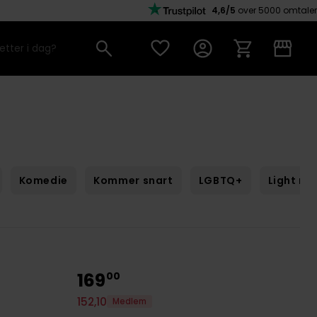
4,6/5
over 5000 omtaler
Komedie
Kommer snart
LGBTQ+
Light no
169
00
152
,
10
Medlem