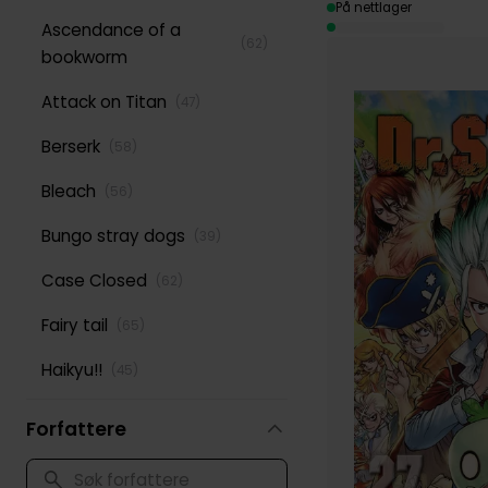
På nettlager
Ascendance of a
(
62
)
bookworm
Attack on Titan
(
47
)
Berserk
(
58
)
Bleach
(
56
)
Bungo stray dogs
(
39
)
Case Closed
(
62
)
Fairy tail
(
65
)
Haikyu!!
(
45
)
Jujutsu Kaisen
(
47
)
Forfattere
Mushoku Tensei:
(
42
)
Jobless Reincarnation