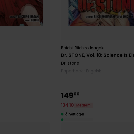
Boichi
,
Riichiro Inagaki
Dr. STONE, Vol. 18: Science Is E
Dr. stone
Paperback · Engelsk
149
00
134
,
10
Medlem
På nettlager