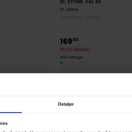
Dr. STONE, Vol. 24
Dr. stone
Paperback · Engelsk
169
00
152
,
10
Medlem
På nettlager
Detaljer
kies