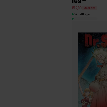
169
152
,
10
Medlem
På nettlager