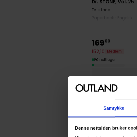
Dr. STONE, Vol. 25
Dr. stone
Paperback · Engelsk
169
00
152
,
10
Medlem
På nettlager
Samtykke
Denne nettsiden bruker coo