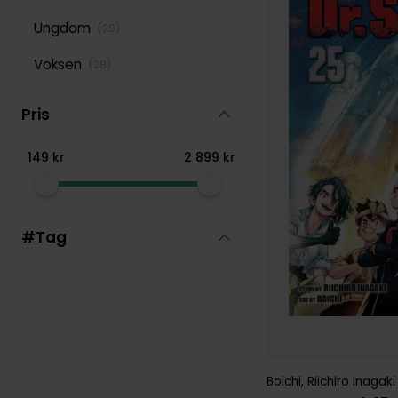
Ungdom
(
28
)
Voksen
(
28
)
Pris
149
kr
2
899
kr
#Tag
Boichi
,
Riichiro Inagaki