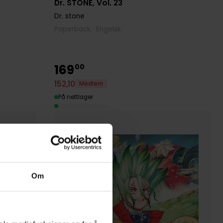
Dr. STONE, Vol. 23
Dr. stone
Paperback · Engelsk
169
00
152
,
10
Medlem
På nettlager
Om