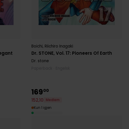
Boichi
,
Riichiro Inagaki
legant
Dr. STONE, Vol. 17: Pioneers Of Earth
Dr. stone
Paperback · Engelsk
169
00
152
,
10
Medlem
Kun 1 igjen