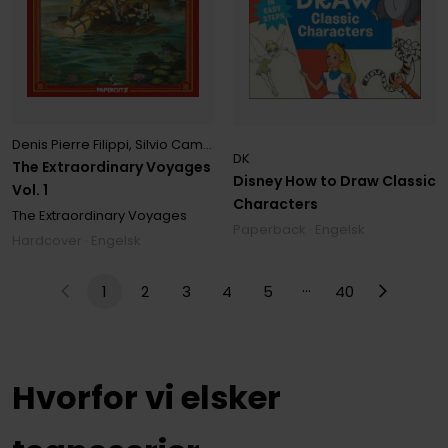
Denis Pierre Filippi
,
Silvio Camboni
DK
The Extraordinary Voyages
Disney How to Draw Classic
Vol. 1
Characters
The Extraordinary Voyages
Paperback · Engelsk
Hardcover · Engelsk
…
1
2
3
4
5
40
Hvorfor vi elsker