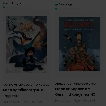
På nettlager
På nettlager
Aleksander Kirkwood Brown
Carine Hinder
,
Jerome Pelissier
Blodøks: Sagaen om
Saga og tåkedragen HC
Gunnhild Kongemor HC
Saga
Vol. 1
Hardcover · Norsk Bokmål
Hardcover · Norsk Bokmål