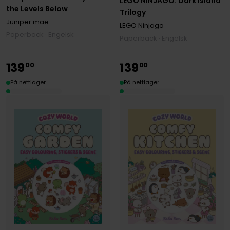
LEGO NINJAGO: Dark Island
the Levels Below
Trilogy
Juniper mae
LEGO Ninjago
Paperback · Engelsk
Paperback · Engelsk
139
139
00
00
På nettlager
På nettlager