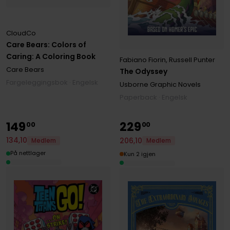
CloudCo
Care Bears: Colors of
Caring: A Coloring Book
Fabiano Fiorin
,
Russell Punter
Care Bears
The Odyssey
Fargeleggingsbok · Engelsk
Usborne Graphic Novels
Paperback · Engelsk
149
229
00
00
134
,
10
206
,
10
Medlem
Medlem
På nettlager
Kun 2 igjen