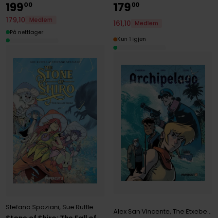
199
179
00
00
179
,
10
Medlem
161
,
10
Medlem
På nettlager
Kun 1 igjen
Stefano Spaziani
,
Sue Ruffle
Alex San Vincente
,
The Etxeberria Broth
Stone of Shiro: The Fall of