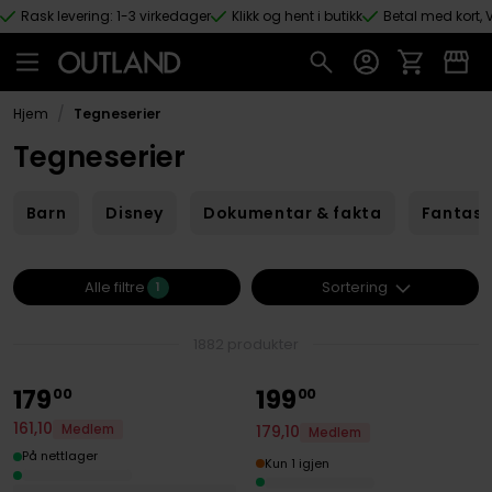
Rask levering: 1-3 virkedager
Klikk og hent i butikk
Betal med kort, V
Hopp til hovedinnhold
/
Hjem
Tegneserier
Tegneserier
Barn
Disney
Dokumentar & fakta
Fantas
Sortering
Alle filtre
1
1882 produkter
179
199
00
00
161
,
10
Medlem
179
,
10
Medlem
På nettlager
Kun 1 igjen