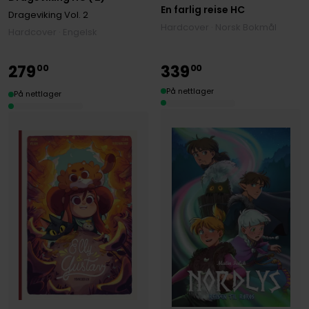
En farlig reise HC
Drageviking
Vol. 2
Hardcover · Norsk Bokmål
Hardcover · Engelsk
279
339
00
00
På nettlager
På nettlager