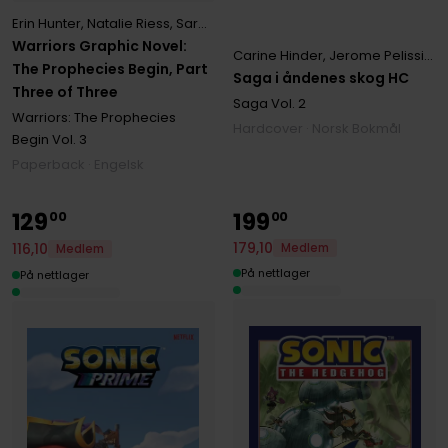
Erin Hunter
,
Natalie Riess
,
Sara Goetter
Warriors Graphic Novel:
Carine Hinder
,
Jerome Pelissier
The Prophecies Begin, Part
Saga i åndenes skog HC
Three of Three
Saga
Vol. 2
Warriors: The Prophecies
Hardcover · Norsk Bokmål
Begin
Vol. 3
Paperback · Engelsk
129
199
00
00
179
,
10
116
,
10
Medlem
Medlem
På nettlager
På nettlager