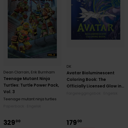
DK
Dean Clarrain
,
Erik Burnham
Avatar Bioluminescent
Teenage Mutant Ninja
Coloring Book: The
Turtles: Turtle Power Pack,
Officially Licensed Glow in
Vol. 3
the Dark Coloring Book
Fargeleggingsbok · Engelsk
Teenage mutant ninja turtles
Paperback · Engelsk
329
179
00
00