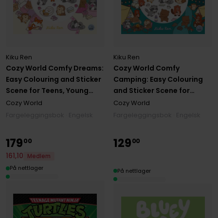
Kiku Ren
Kiku Ren
Cozy World Comfy Dreams:
Cozy World Comfy
Easy Colouring and Sticker
Camping: Easy Colouring
Scene for Teens, Young
and Sticker Scene for
Adults and Adults
Teens, Young Adults and
Cozy World
Cozy World
Adults
Fargeleggingsbok · Engelsk
Fargeleggingsbok · Engelsk
179
129
00
00
161
,
10
Medlem
På nettlager
På nettlager