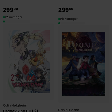
299
299
00
00
På nettlager
På nettlager
Odin Helgheim
Daniel Lieske
Drageviking HC ( 2)