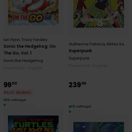
Ian Flynn
,
Tracy Yardley
Guilherme Petreca
,
Mirtes Santana
Sonic the Hedgehog: On
Superpunk
The Go, Vol. 1
Superpunk
Sonic the Hedgehog
Paperback · Engelsk
Paperback · Engelsk
99
239
00
00
89
,
10
Medlem
På nettlager
På nettlager