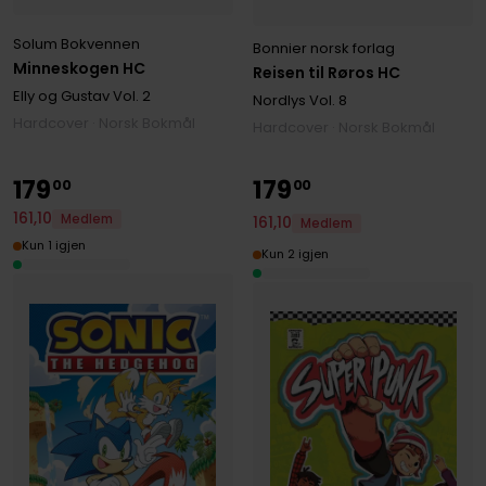
Solum Bokvennen
Bonnier norsk forlag
Minneskogen HC
Reisen til Røros HC
Elly og Gustav
Vol. 2
Nordlys
Vol. 8
Hardcover · Norsk Bokmål
Hardcover · Norsk Bokmål
179
179
00
00
161
,
10
Medlem
161
,
10
Medlem
Kun 1 igjen
Kun 2 igjen