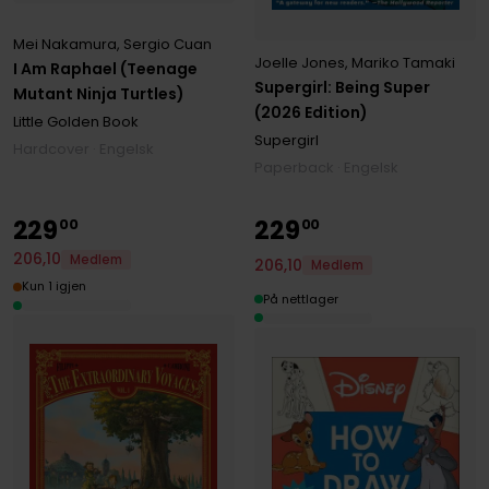
Mei Nakamura
,
Sergio Cuan
Joelle Jones
,
Mariko Tamaki
I Am Raphael (Teenage
Supergirl: Being Super
Mutant Ninja Turtles)
(2026 Edition)
Little Golden Book
Supergirl
Hardcover · Engelsk
Paperback · Engelsk
229
229
00
00
206
,
10
Medlem
206
,
10
Medlem
Kun 1 igjen
På nettlager