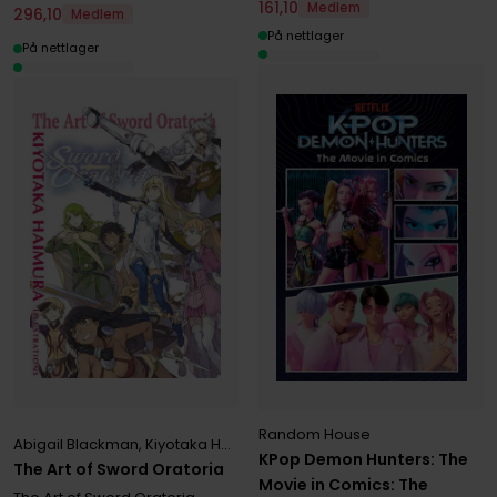
161
,
10
Medlem
296
,
10
Medlem
På nettlager
På nettlager
Random House
Abigail Blackman
,
Kiyotaka Haimura
,
Matthew Rutsohn
KPop Demon Hunters: The
The Art of Sword Oratoria
Movie in Comics: The