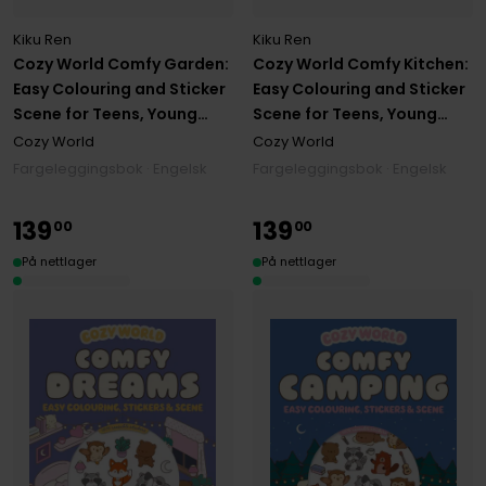
Kiku Ren
Kiku Ren
Cozy World Comfy Garden:
Cozy World Comfy Kitchen:
Easy Colouring and Sticker
Easy Colouring and Sticker
Scene for Teens, Young
Scene for Teens, Young
Adults and Adults
Adults and Adults
Cozy World
Cozy World
Fargeleggingsbok · Engelsk
Fargeleggingsbok · Engelsk
139
139
00
00
På nettlager
På nettlager