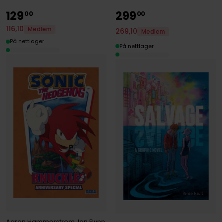
129
299
00
00
116
,
10
Medlem
269
,
10
Medlem
På nettlager
På nettlager
Aaron Hammerstrom
,
Ian Flynn