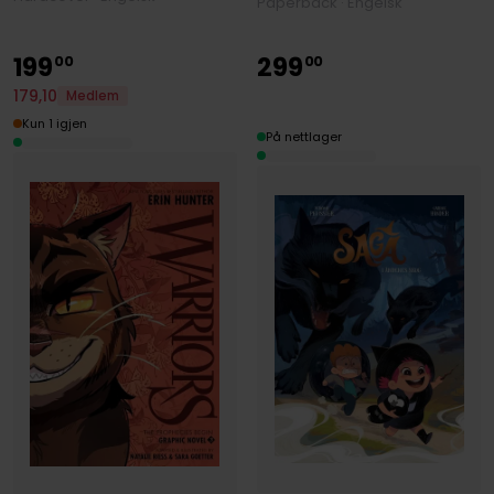
Paperback · Engelsk
199
299
00
00
179
,
10
Medlem
Kun 1 igjen
På nettlager