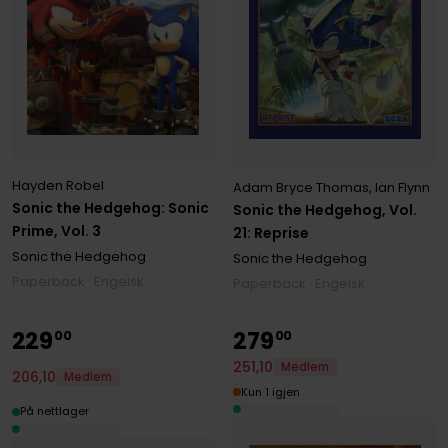
Hayden Robel
Adam Bryce Thomas
,
Ian Flynn
Sonic the Hedgehog: Sonic
Sonic the Hedgehog, Vol.
Prime, Vol. 3
21: Reprise
Sonic the Hedgehog
Sonic the Hedgehog
Paperback · Engelsk
Paperback · Engelsk
229
279
00
00
251
,
10
Medlem
206
,
10
Medlem
Kun 1 igjen
På nettlager