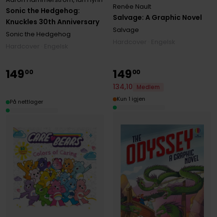
Renée Nault
Sonic the Hedgehog:
Salvage: A Graphic Novel
Knuckles 30th Anniversary
Salvage
Sonic the Hedgehog
Hardcover · Engelsk
Hardcover · Engelsk
149
149
00
00
134
,
10
Medlem
Kun 1 igjen
På nettlager