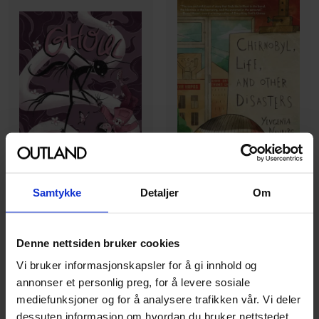
Samtykke
Detaljer
Om
Yevgenia Nayberg
Chernobyl, Life, and Other
Kasey Iris
Disasters: A Graphic
Ghoul
Denne nettsiden bruker cookies
Memoir of Soviet
Ghoul
Vi bruker informasjonskapsler for å gi innhold og
Childhood, Nuclear
Chernobyl
Paperback · Engelsk
annonser et personlig preg, for å levere sosiale
Disaster Survival, Jewish
Hardcover · Engelsk
mediefunksjoner og for å analysere trafikken vår. Vi deler
Identity and Family Life for
dessuten informasjon om hvordan du bruker nettstedet
Middle Grade Readers