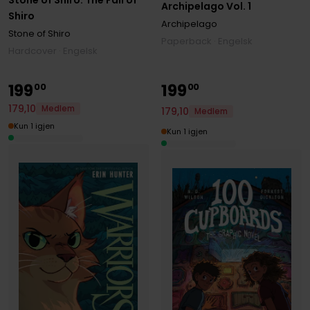
Archipelago Vol. 1
Shiro
Archipelago
Stone of Shiro
Paperback · Engelsk
Hardcover · Engelsk
199
199
00
00
179
,
10
Medlem
179
,
10
Medlem
Kun 1 igjen
Kun 1 igjen