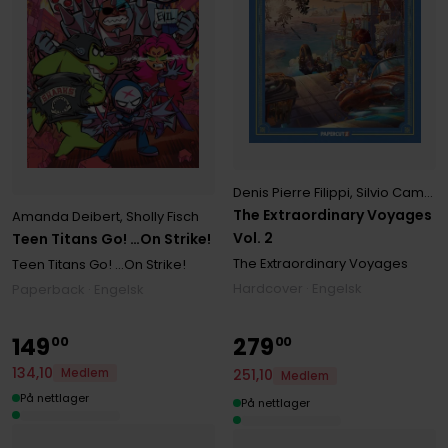
Denis Pierre Filippi
,
Silvio Camboni
The Extraordinary Voyages
Amanda Deibert
,
Sholly Fisch
Vol. 2
Teen Titans Go! …On Strike!
The Extraordinary Voyages
Teen Titans Go! …On Strike!
Hardcover · Engelsk
Paperback · Engelsk
149
279
00
00
134
,
10
251
,
10
Medlem
Medlem
På nettlager
På nettlager