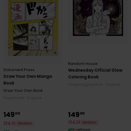
Random House
Dokument Press
Wednesday Official Glow
Draw Your Own Manga
Coloring Book
Book
Fargeleggingsbok · Engelsk
Draw Your Own Book
Paperback · Engelsk
149
149
00
00
134
,
10
Medlem
134
,
10
Medlem
På nettlager