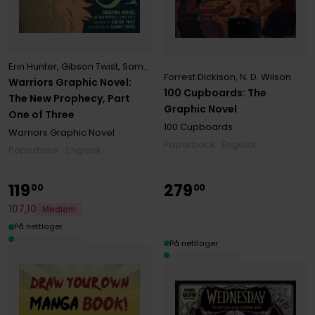
Erin Hunter
,
Gibson Twist
,
Sammy Savos
Forrest Dickison
,
N. D. Wilson
Warriors Graphic Novel:
100 Cupboards: The
The New Prophecy, Part
Graphic Novel
One of Three
100 Cupboards
Warriors Graphic Novel
Paperback · Engelsk
Paperback · Engelsk
119
279
00
00
107
,
10
Medlem
På nettlager
På nettlager