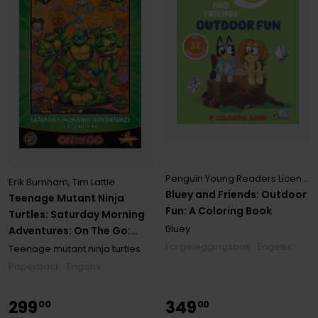
Penguin Young Readers Licenses
Erik Burnham
,
Tim Lattie
Bluey and Friends: Outdoor
Teenage Mutant Ninja
Fun: A Coloring Book
Turtles: Saturday Morning
Bluey
Adventures: On The Go:
Fargeleggingsbok · Engelsk
Half-Shell Shenanigans
Teenage mutant ninja turtles
Paperback · Engelsk
299
349
00
00