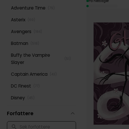
På nettlager
Adventure Time
(
79
)
Asterix
(
69
)
Avengers
(
184
)
Batman
(
518
)
Buffy the Vampire
(
51
)
Slayer
Captain America
(
43
)
DC Finest
(
77
)
Disney
(
45
)
Green Lantern
(
52
)
Forfattere
Iron Man
(
52
)