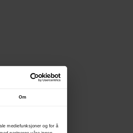
Om
iale mediefunksjoner og for å
 med partnerne våre innen