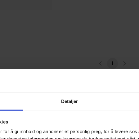
1
Detaljer
kies
 for å gi innhold og annonser et personlig preg, for å levere sos
deler dessuten informasjon om hvordan du bruker nettstedet vårt,