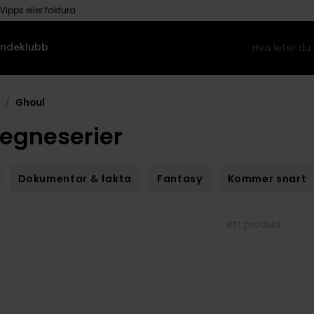
Vipps eller faktura
ndeklubb
/
Ghoul
Tegneserier
Dokumentar & fakta
Fantasy
Kommer snart
ett produkt