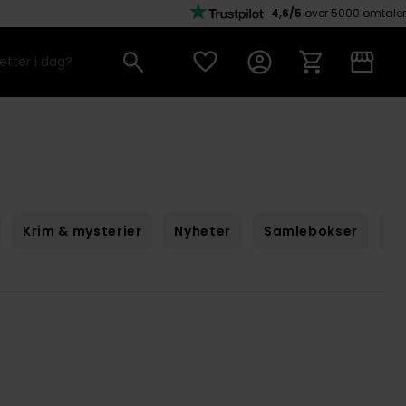
4,6/5
over 5000 omtaler
Krim & mysterier
Nyheter
Samlebokser
Sc