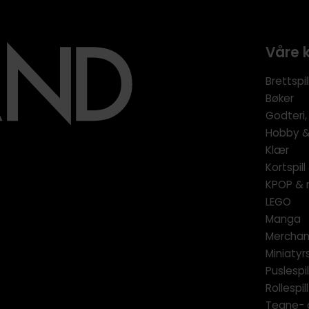
Våre 
Brettspil
Bøker
Godteri,
Hobby & 
Klær
Kortspil
KPOP & 
LEGO
Manga
Merchan
Miniatyrs
Puslespil
Rollespill
Tegne- 