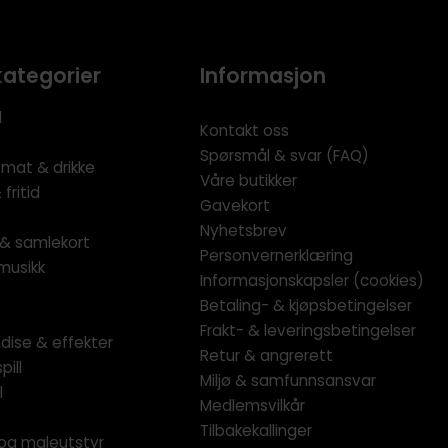
kategorier
Informasjon
l
Kontakt oss
Spørsmål & svar (FAQ)
 mat & drikke
Våre butikker
fritid
Gavekort
Nyhetsbrev
l & samlekort
Personvernerklæring
musikk
Informasjonskapsler (cookies)
Betaling- & kjøpsbetingelser
Frakt- & leveringsbetingelser
dise & effekter
Retur & angrerett
pill
Miljø & samfunnsansvar
l
Medlemsvilkår
Tilbakekallinger
og maleutstyr