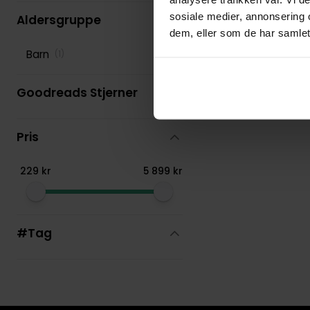
sosiale medier, annonsering 
Aldersgruppe
dem, eller som de har samlet
Barn
(
1
)
Goodreads Stjerner
Pris
229
kr
5
899
kr
#Tag