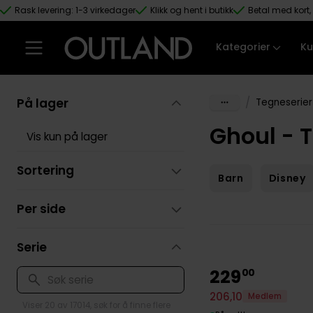
Rask levering: 1-3 virkedager
Klikk og hent i butikk
Betal med kort, 
Hopp til hovedinnhold
Kategorier
Ku
På lager
/
Tegneserier
Ghoul - 
Vis kun på lager
Sortering
Barn
Disney
Per side
Serie
229
00
206
,
10
Medlem
Viser 20 av 17014, søk for å finne flere