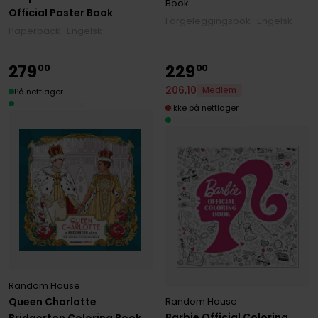
Book
Official Poster Book
Fargeleggingsbok · Engelsk
Paperback · Engelsk
279
229
00
00
206
,
10
Medlem
På nettlager
Ikke på nettlager
Random House
Queen Charlotte
Random House
Barbie Official Coloring