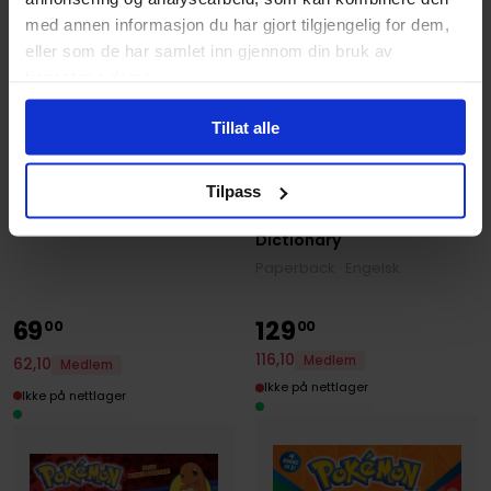
med annen informasjon du har gjort tilgjengelig for dem,
eller som de har samlet inn gjennom din bruk av
tjenestene deres.
Random House
Spongebobs Very Grown
Tillat alle
Up Coloring Book
Spongebobs Very Grown Up
Random House
Coloring Book
Random House Webster's
Tilpass
Pocket Japanese
Fargeleggingsbok · Engelsk
Dictionary
Paperback · Engelsk
69
129
00
00
116
,
10
Medlem
62
,
10
Medlem
Ikke på nettlager
Ikke på nettlager