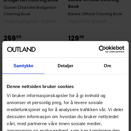
Bridgerton Coloring Book
Book
Queen Charlotte Bridgerton
Coloring Book
Barbie Official Coloring Book
Fargeleggingsbok · Engelsk
Paperback · Engelsk
259
129
00
00
116
,
10
Medlem
Ikke på nettlager
Ikke på nettlager
Samtykke
Detaljer
Om
Denne nettsiden bruker cookies
Vi bruker informasjonskapsler for å gi innhold og
annonser et personlig preg, for å levere sosiale
mediefunksjoner og for å analysere trafikken vår. Vi deler
dessuten informasjon om hvordan du bruker nettstedet
vårt, med partnerne våre innen sosiale medier,
annonsering og analysearbeid, som kan kombinere den