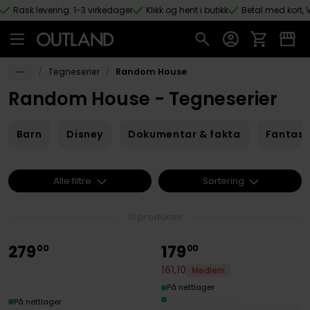
Rask levering: 1-3 virkedager
Klikk og hent i butikk
Betal med kort, V
Hopp til hovedinnhold
/
/
Tegneserier
Random House
Random House - Tegneserier
Barn
Disney
Dokumentar & fakta
Fantas
Alle filtre
Sortering
10 produkter
279
179
00
00
161
,
10
Medlem
På nettlager
På nettlager