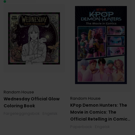
Random House
Random House
Wednesday Official Glow
KPop Demon Hunters: The
Coloring Book
Movie in Comics: The
Fargeleggingsbok · Engelsk
Official Retelling in Comic
Form
Paperback · Engelsk