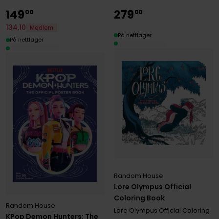
149
279
00
00
134
,
10
Medlem
På nettlager
På nettlager
Random House
Lore Olympus Official
Coloring Book
Random House
Lore Olympus Official Coloring
KPop Demon Hunters: The