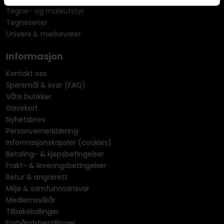
Tegne- og maleutstyr
Tegneserier
Univers & merkevarer
Informasjon
Kontakt oss
Spørsmål & svar (FAQ)
Våre butikker
Gavekort
Nyhetsbrev
Personvernerklæring
Informasjonskapsler (cookies)
Betaling- & kjøpsbetingelser
Frakt- & leveringsbetingelser
Retur & angrerett
Miljø & samfunnsansvar
Medlemsvilkår
Tilbakekallinger
Forhåndsbestillinger