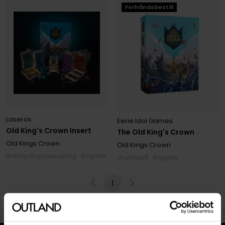
Forhåndsbestill
Laserox
Eerie Idol Games
Old King's Crown Insert
The Old King's Crown
Old Kings Crown
Old Kings Crown
Brettspilloppbevaring · Engelsk
Grunnsett · Engelsk
1