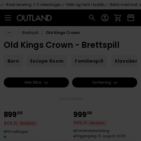
Rask levering: 1-3 virkedager
Klikk og hent i butikk
Betal med kort, V
Hopp til hovedinnhold
/
/
Brettspill
Old Kings Crown
Old Kings Crown - Brettspill
Barn
Escape Room
Familiespill
Klassikere
Alle filtre
Sortering
2 produkter
899
999
00
00
899
,
10
809
,
10
Medlem
Medlem
Forhåndsbestilling
På nettlager
Tilgjengelig 31. august 2026