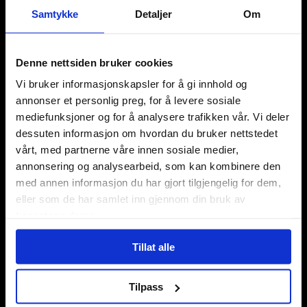
Samtykke
Detaljer
Om
Denne nettsiden bruker cookies
Vi bruker informasjonskapsler for å gi innhold og
Våre kategorier
annonser et personlig preg, for å levere sosiale
Brettspill
mediefunksjoner og for å analysere trafikken vår. Vi deler
Bøker
dessuten informasjon om hvordan du bruker nettstedet
Godteri, mat & drikke
vårt, med partnerne våre innen sosiale medier,
Hobby & fritid
annonsering og analysearbeid, som kan kombinere den
Klær
med annen informasjon du har gjort tilgjengelig for dem,
Kortspill & samlekort
eller som de har samlet inn gjennom din bruk av
KPOP & musikk
tjenestene deres.
LEGO
Manga
Tillat alle
Merchandise & effekter
Miniatyrspill
Tilpass
Puslespill
Rollespill