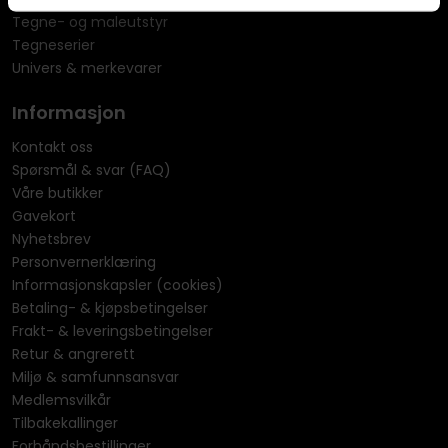
Tegne- og maleutstyr
Tegneserier
Univers & merkevarer
Informasjon
Kontakt oss
Spørsmål & svar (FAQ)
Våre butikker
Gavekort
Nyhetsbrev
Personvernerklæring
Informasjonskapsler (cookies)
Betaling- & kjøpsbetingelser
Frakt- & leveringsbetingelser
Retur & angrerett
Miljø & samfunnsansvar
Medlemsvilkår
Tilbakekallinger
Forhåndsbestillinger