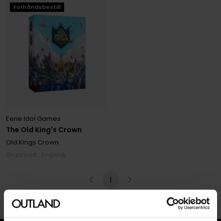
Forhåndsbestill
Eerie Idol Games
The Old King's Crown
Old Kings Crown
Grunnsett · Engelsk
1