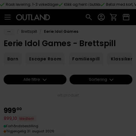
Rask levering: 1-3 virkedager
Klikk og hent i butikk
Betal med kort, V
Hopp til hovedinnhold
/
/
Brettspill
Eerie Idol Games
Eerie Idol Games - Brettspill
Barn
Escape Room
Familiespill
Klassikere
Alle filtre
Sortering
ett produkt
999
00
899
,
10
Medlem
Forhåndsbestilling
Tilgjengelig 31. august 2026