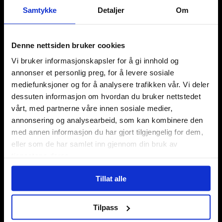
Samtykke
Detaljer
Om
Denne nettsiden bruker cookies
Vi bruker informasjonskapsler for å gi innhold og
Våre kategorier
annonser et personlig preg, for å levere sosiale
Brettspill
mediefunksjoner og for å analysere trafikken vår. Vi deler
Bøker
dessuten informasjon om hvordan du bruker nettstedet
Godteri, mat & drikke
vårt, med partnerne våre innen sosiale medier,
Hobby & fritid
annonsering og analysearbeid, som kan kombinere den
Klær
med annen informasjon du har gjort tilgjengelig for dem,
Kortspill & samlekort
eller som de har samlet inn gjennom din bruk av
KPOP & musikk
tjenestene deres.
LEGO
Manga
Tillat alle
Merchandise & effekter
Miniatyrspill
Tilpass
Puslespill
Rollespill