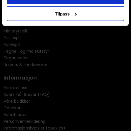
KPOP & musikk
LEGO
Tilpass
Manga
Merchandise & effekter
Miniatyrspill
Puslespill
Rollespill
Tegne- og maleutstyr
Tegneserier
Univers & merkevarer
Informasjon
Kontakt oss
Spørsmål & svar (FAQ)
Våre butikker
Gavekort
Nyhetsbrev
Personvernerklæring
Informasjonskapsler (cookies)