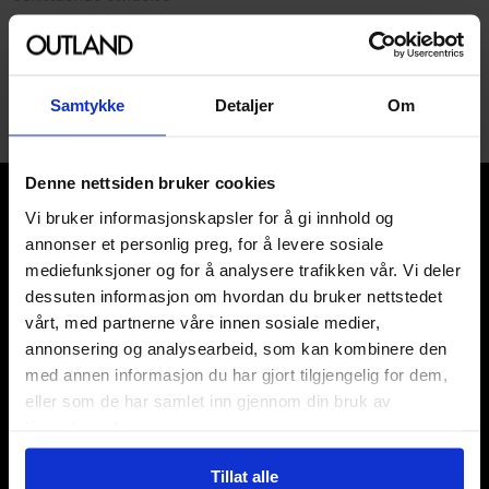
Engelsk
1
Samtykke
Detaljer
Om
Denne nettsiden bruker cookies
Vi bruker informasjonskapsler for å gi innhold og
annonser et personlig preg, for å levere sosiale
mediefunksjoner og for å analysere trafikken vår. Vi deler
dessuten informasjon om hvordan du bruker nettstedet
Våre kategorier
vårt, med partnerne våre innen sosiale medier,
annonsering og analysearbeid, som kan kombinere den
Brettspill
med annen informasjon du har gjort tilgjengelig for dem,
Bøker
eller som de har samlet inn gjennom din bruk av
Godteri, mat & drikke
tjenestene deres.
Hobby & fritid
Klær
Tillat alle
Kortspill & samlekort