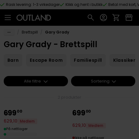
Rask levering: 1-3 virkedager
Klikk og hent i butikk
Betal med kort, V
Hopp til hovedinnhold
/
/
Brettspill
Gary Grady
Gary Grady - Brettspill
Barn
Escape Room
Familiespill
Klassikere
Alle filtre
Sortering
2 produkter
699
699
00
00
629
,
10
Medlem
629
,
10
Medlem
På nettlager
Ikke på nettlager