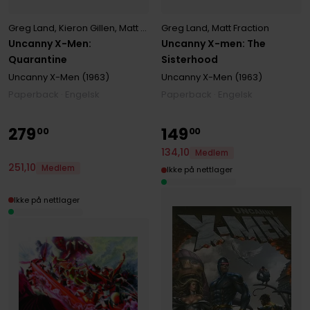
Greg Land
,
Matt Fraction
Greg Land
,
Kieron Gillen
,
Matt Fraction
Uncanny X-men: The
Uncanny X-Men:
Sisterhood
Quarantine
Uncanny X-Men (1963)
Uncanny X-Men (1963)
Paperback · Engelsk
Paperback · Engelsk
279
149
00
00
134
,
10
Medlem
251
,
10
Medlem
Ikke på nettlager
Ikke på nettlager