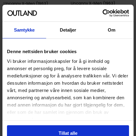
Uncanny X-Men (1963)
Uncanny X-Men (1963)
Paperback · Engelsk
Paperback · Engelsk
449
449
00
00
Samtykke
Detaljer
Om
404
,
10
404
,
10
Medlem
Medlem
Ikke på nettlager
Ikke på nettlager
Denne nettsiden bruker cookies
Vi bruker informasjonskapsler for å gi innhold og
annonser et personlig preg, for å levere sosiale
mediefunksjoner og for å analysere trafikken vår. Vi deler
dessuten informasjon om hvordan du bruker nettstedet
vårt, med partnerne våre innen sosiale medier,
annonsering og analysearbeid, som kan kombinere den
med annen informasjon du har gjort tilgjengelig for dem,
eller som de har samlet inn gjennom din bruk av
tjenestene deres.
Tillat alle