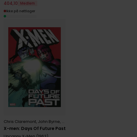
404
,
10
Medlem
Ikke på nettlager
Chris Claremont
,
John Byrne
,
Walter Simonson
X-men: Days Of Future Past
Uncanny X-Men (1963)