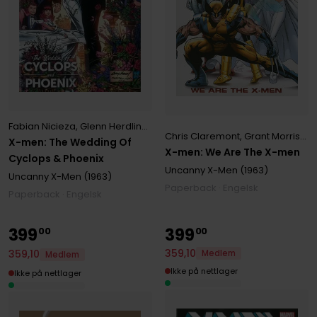
Fabian Nicieza
,
Glenn Herdling
,
Scott Lobdell
Chris Claremont
,
Grant Morrison
,
X-men: The Wedding Of
X-men: We Are The X-men
Cyclops & Phoenix
Uncanny X-Men (1963)
Uncanny X-Men (1963)
Paperback · Engelsk
Paperback · Engelsk
399
399
00
00
359
,
10
359
,
10
Medlem
Medlem
Ikke på nettlager
Ikke på nettlager