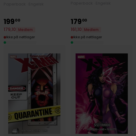
Paperback · Engelsk
Paperback · Engelsk
199
179
00
00
179
,
10
161
,
10
Medlem
Medlem
Ikke på nettlager
Ikke på nettlager