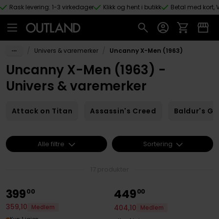
Rask levering: 1-3 virkedager
Klikk og hent i butikk
Betal med kort, V
Hopp til hovedinnhold
/
/
Univers & varemerker
Uncanny X-Men (1963)
Uncanny X-Men (1963) -
Univers & varemerker
Attack on Titan
Assassin's Creed
Baldur's Ga
Alle filtre
Sortering
17 produkter
399
449
00
00
359
,
10
404
,
10
Medlem
Medlem