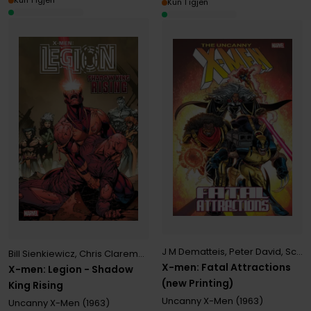
Kun 1 igjen
Kun 1 igjen
J M Dematteis
,
Peter David
,
Scott Lobdell
Bill Sienkiewicz
,
Chris Claremont
,
Fabian Nicieza
X-men: Fatal Attractions
X-men: Legion - Shadow
(new Printing)
King Rising
Uncanny X-Men (1963)
Uncanny X-Men (1963)