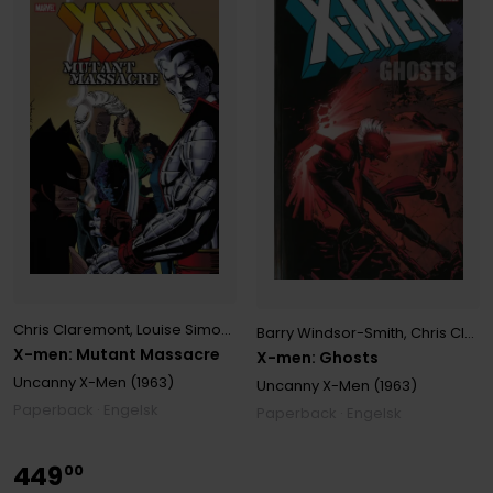
Chris Claremont
,
Louise Simonson
,
Walter Simonson
Barry Windsor-Smith
,
Chris Claremont
X-men: Mutant Massacre
X-men: Ghosts
Uncanny X-Men (1963)
Uncanny X-Men (1963)
Paperback · Engelsk
Paperback · Engelsk
449
00