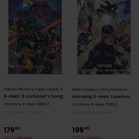
Fabian Nicieza
,
Peter David
,
Scott Lobdell
Matt Fraction
,
Terry Dodson
X-men: X-cutioner's Song
Uncanny X-men: Lovelorn
Uncanny X-Men (1963)
Uncanny X-Men (1963)
Hardcover · Engelsk
Paperback · Engelsk
179
199
00
00
161
,
10
179
,
10
Medlem
Medlem