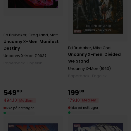
Ed Brubaker
,
Greg Land
,
Matt Fraction
Uncanny X-Men: Manifest
Ed Brubaker
,
Mike Choi
Destiny
Uncanny X-men: Divided
Uncanny X-Men (1963)
We Stand
Paperback · Engelsk
Uncanny X-Men (1963)
Paperback · Engelsk
549
199
00
00
179
,
10
494
,
10
Medlem
Medlem
Ikke på nettlager
Ikke på nettlager