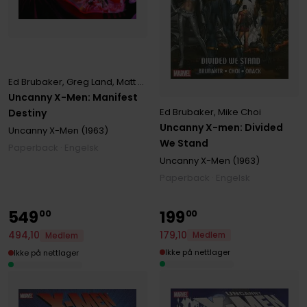
Ed Brubaker
,
Greg Land
,
Matt Fraction
Uncanny X-Men: Manifest
Ed Brubaker
,
Mike Choi
Destiny
Uncanny X-men: Divided
Uncanny X-Men (1963)
We Stand
Paperback · Engelsk
Uncanny X-Men (1963)
Paperback · Engelsk
549
199
00
00
179
,
10
494
,
10
Medlem
Medlem
Ikke på nettlager
Ikke på nettlager