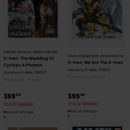
Fabian Nicieza
,
Glenn Herdling
,
Scott Lobdell
Chris Claremont
,
Grant Morrison
,
X-men: The Wedding Of
X-men: We Are The X-men
Cyclops & Phoenix
Uncanny X-Men (1963)
Uncanny X-Men (1963)
Paperback · Engelsk
Paperback · Engelsk
399
399
00
00
359
,
10
359
,
10
Medlem
Medlem
Ikke på nettlager
Ikke på nettlager