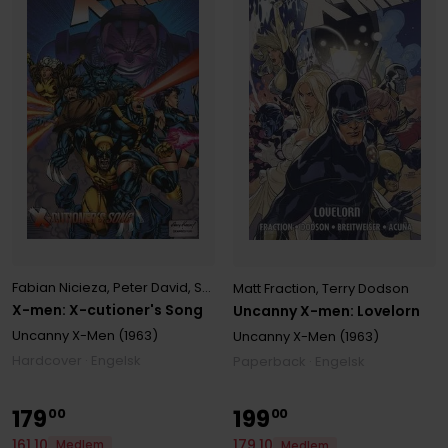
Fabian Nicieza
,
Peter David
,
Scott Lobdell
Matt Fraction
,
Terry Dodson
X-men: X-cutioner's Song
Uncanny X-men: Lovelorn
Uncanny X-Men (1963)
Uncanny X-Men (1963)
Hardcover · Engelsk
Paperback · Engelsk
179
199
00
00
161
,
10
179
,
10
Medlem
Medlem