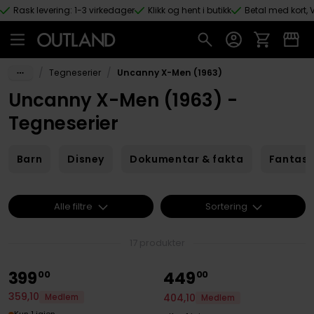
Rask levering: 1-3 virkedager
Klikk og hent i butikk
Betal med kort, V
Hopp til hovedinnhold
/
/
Tegneserier
Uncanny X-Men (1963)
Uncanny X-Men (1963) -
Tegneserier
Barn
Disney
Dokumentar & fakta
Fantas
Alle filtre
Sortering
17 produkter
399
449
00
00
359
,
10
404
,
10
Medlem
Medlem