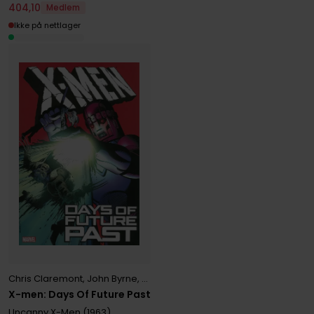
404
,
10
Medlem
Ikke på nettlager
Chris Claremont
,
John Byrne
,
Walter Simonson
X-men: Days Of Future Past
Uncanny X-Men (1963)