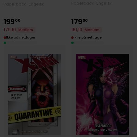
Paperback · Engelsk
Paperback · Engelsk
199
179
00
00
179
,
10
161
,
10
Medlem
Medlem
Ikke på nettlager
Ikke på nettlager