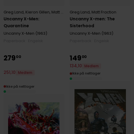
Greg Land
,
Matt Fraction
Greg Land
,
Kieron Gillen
,
Matt Fraction
Uncanny X-men: The
Uncanny X-Men:
Sisterhood
Quarantine
Uncanny X-Men (1963)
Uncanny X-Men (1963)
Paperback · Engelsk
Paperback · Engelsk
279
149
00
00
134
,
10
Medlem
251
,
10
Medlem
Ikke på nettlager
Ikke på nettlager