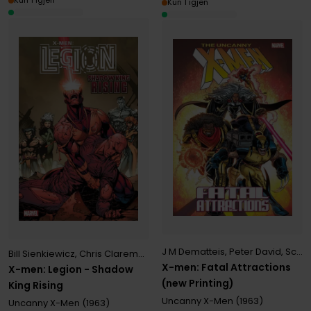
Kun 1 igjen
Kun 1 igjen
J M Dematteis
,
Peter David
,
Scott Lobdell
Bill Sienkiewicz
,
Chris Claremont
,
Fabian Nicieza
X-men: Fatal Attractions
X-men: Legion - Shadow
(new Printing)
King Rising
Uncanny X-Men (1963)
Uncanny X-Men (1963)