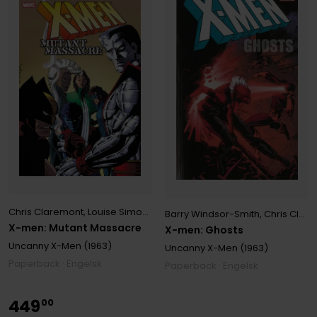
Chris Claremont
,
Louise Simonson
,
Walter Simonson
Barry Windsor-Smith
,
Chris Claremont
X-men: Mutant Massacre
X-men: Ghosts
Uncanny X-Men (1963)
Uncanny X-Men (1963)
Paperback · Engelsk
Paperback · Engelsk
449
00