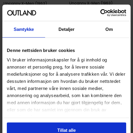
Uncanny X-Men (1963)
Uncanny X-Men (1963)
Paperback · Engelsk
Paperback · Engelsk
449
449
00
00
Samtykke
Detaljer
Om
404
,
10
404
,
10
Medlem
Medlem
Ikke på nettlager
Ikke på nettlager
Denne nettsiden bruker cookies
Vi bruker informasjonskapsler for å gi innhold og
annonser et personlig preg, for å levere sosiale
mediefunksjoner og for å analysere trafikken vår. Vi deler
dessuten informasjon om hvordan du bruker nettstedet
vårt, med partnerne våre innen sosiale medier,
annonsering og analysearbeid, som kan kombinere den
med annen informasjon du har gjort tilgjengelig for dem,
eller som de har samlet inn gjennom din bruk av
tjenestene deres.
Tillat alle