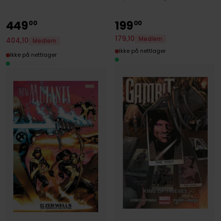
449
199
00
00
179
,
10
Medlem
404
,
10
Medlem
Ikke på nettlager
Ikke på nettlager