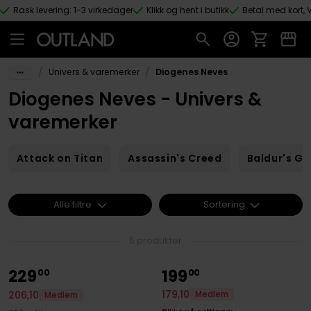
Rask levering: 1-3 virkedager
Klikk og hent i butikk
Betal med kort, V
Hopp til hovedinnhold
/
/
Univers & varemerker
Diogenes Neves
Diogenes Neves - Univers &
varemerker
Attack on Titan
Assassin's Creed
Baldur's Ga
Alle filtre
Sortering
5 produkter
229
199
00
00
179
,
10
206
,
10
Medlem
Medlem