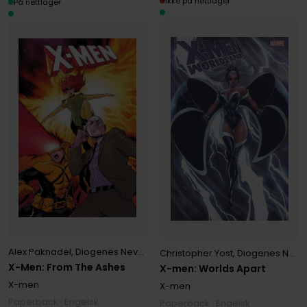
Ikke på nettlager
På nettlager
Alex Paknadel
,
Diogenes Neves
,
Phillip Sevy
Christopher Yost
,
Diogenes Neves
X-Men: From The Ashes
X-men: Worlds Apart
X-men
X-men
Paperback · Engelsk
Paperback · Engelsk