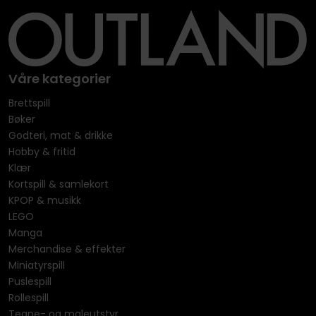
Våre kategorier
Brettspill
Bøker
Godteri, mat & drikke
Hobby & fritid
Klær
Kortspill & samlekort
KPOP & musikk
LEGO
Manga
Merchandise & effekter
Miniatyrspill
Puslespill
Rollespill
Tegne- og maleutstyr