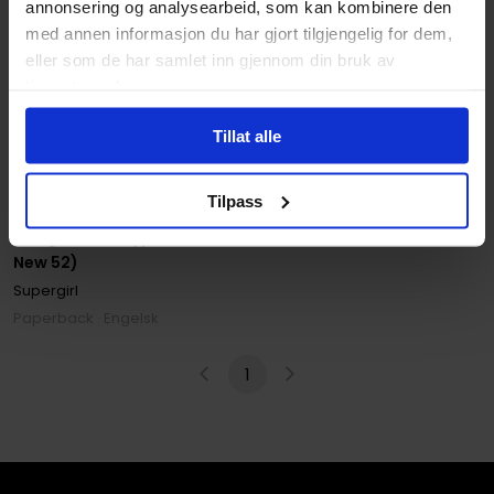
annonsering og analysearbeid, som kan kombinere den
med annen informasjon du har gjort tilgjengelig for dem,
eller som de har samlet inn gjennom din bruk av
tjenestene deres.
Tillat alle
Diogenes Neves
,
Michael Alan Nelson
Tilpass
Supergirl Vol. 5: Red
Daughter of Krypton (The
New 52)
Supergirl
Paperback · Engelsk
1