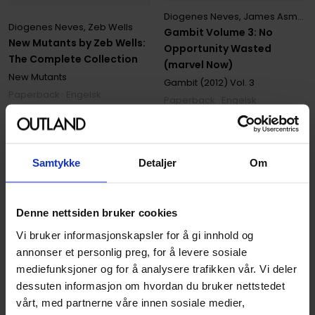
Diogenes Neves
,
James Asmus
Diogenes Neves
,
Zeb Wells
Gambit Volume 3: No
New Mutants by Zeb Wells:
Opportunity Wasted
The Complete Collection
(marvel Now)
New Mutants
Gambit (2012)
Vol. 3
Paperback · Engelsk
Paperback · Engelsk
199
00
179
,
10
Medlem
Samtykke
Detaljer
Om
Ikke på nettlager
Denne nettsiden bruker cookies
Vi bruker informasjonskapsler for å gi innhold og
annonser et personlig preg, for å levere sosiale
mediefunksjoner og for å analysere trafikken vår. Vi deler
dessuten informasjon om hvordan du bruker nettstedet
vårt, med partnerne våre innen sosiale medier,