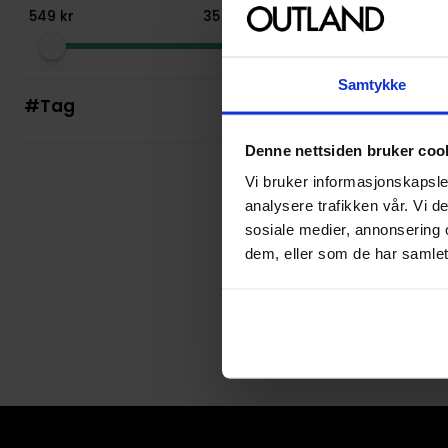
549
kr
35
999
kr
Samtykke
#Tag
Declan Shalvey
,
Scott
All-Star Batman b
Denne nettsiden bruker coo
Deluxe Edition
Vi bruker informasjonskapsler
All-Star Batman by S
analysere trafikken vår. Vi 
Hardcover · Engelsk
sosiale medier, annonsering 
dem, eller som de har samlet