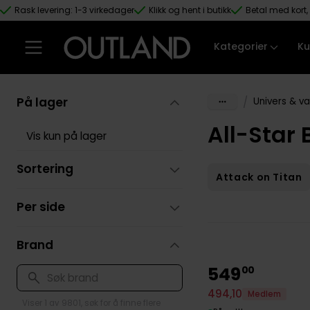
Rask levering: 1-3 virkedager
Klikk og hent i butikk
Betal med kort, 
Hopp til hovedinnhold
Kategorier
Ku
På lager
/
Univers & v
All-Star
Vis kun på lager
Sortering
Attack on Titan
Per side
Brand
549
00
494
,
10
Medlem
Viser 1 av 9801, søk for å finne flere