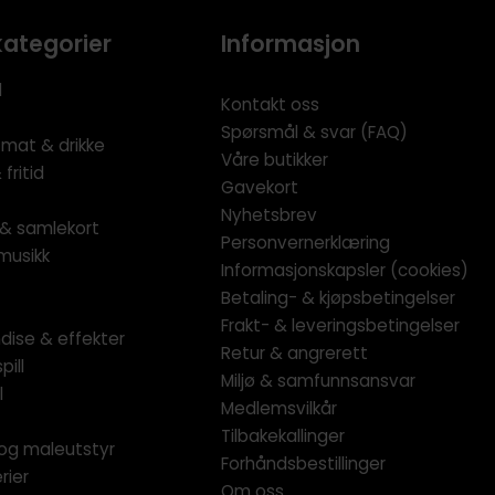
kategorier
Informasjon
l
Kontakt oss
Spørsmål & svar (FAQ)
 mat & drikke
Våre butikker
fritid
Gavekort
Nyhetsbrev
l & samlekort
Personvernerklæring
musikk
Informasjonskapsler (cookies)
Betaling- & kjøpsbetingelser
Frakt- & leveringsbetingelser
dise & effekter
Retur & angrerett
pill
Miljø & samfunnsansvar
l
Medlemsvilkår
Tilbakekallinger
og maleutstyr
Forhåndsbestillinger
rier
Om oss