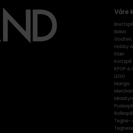
Våre 
Brettspil
Bøker
Godteri,
Hobby & 
Klær
Kortspil
KPOP & 
LEGO
Manga
Merchan
Miniatyrs
Puslespil
Rollespill
Tegne- 
Tegnese