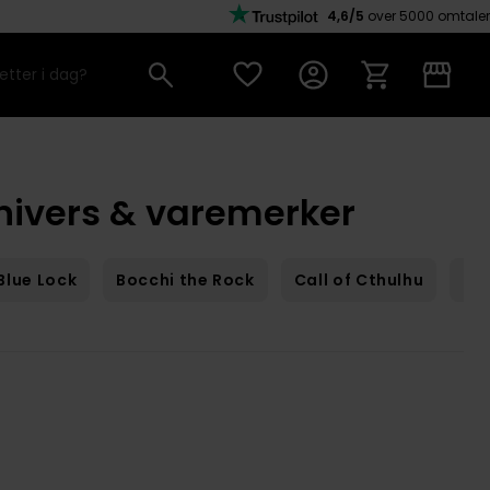
4,6/5
over 5000 omtaler
Univers & varemerker
Blue Lock
Bocchi the Rock
Call of Cthulhu
Ca