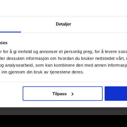
Detaljer
 Snyder
y Scott Snyder: The
kies
 for å gi innhold og annonser et personlig preg, for å levere sos
cott Snyder
deler dessuten informasjon om hvordan du bruker nettstedet vårt,
og analysearbeid, som kan kombinere den med annen informasjon d
 inn gjennom din bruk av tjenestene deres.
1
Tilpass