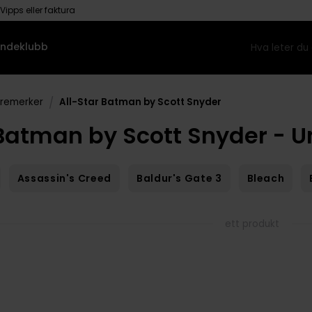
Vipps eller faktura
ndeklubb
/
aremerker
All-Star Batman by Scott Snyder
 Batman by Scott Snyder - 
Assassin's Creed
Baldur's Gate 3
Bleach
ett produkt