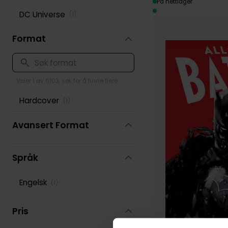
På nettlager
DC Universe
(
1
)
Format
Viser 1 av 6103, søk for å finne flere
Hardcover
(
1
)
Avansert Format
Språk
Engelsk
(
1
)
Pris