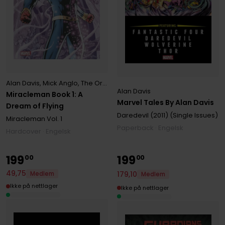
Alan Davis
,
Mick Anglo
,
The Original Writer
Alan Davis
Miracleman Book 1: A
Marvel Tales By Alan Davis
Dream of Flying
Daredevil (2011) (Single Issues)
Miracleman
Vol. 1
Paperback · Engelsk
Hardcover · Engelsk
199
199
00
00
49
,
75
179
,
10
Medlem
Medlem
Ikke på nettlager
Ikke på nettlager