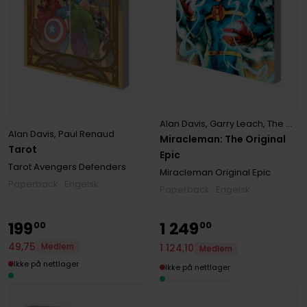
Alan Davis
,
Garry Leach
,
The Original Writer
Alan Davis
,
Paul Renaud
Miracleman: The Original
Tarot
Epic
Tarot Avengers Defenders
Miracleman Original Epic
Paperback · Engelsk
Paperback · Engelsk
199
1
249
00
00
49
,
75
Medlem
1
124
,
10
Medlem
Ikke på nettlager
Ikke på nettlager