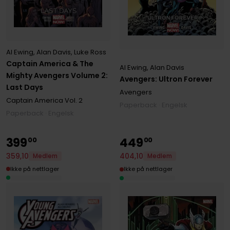
Al Ewing
,
Alan Davis
,
Luke Ross
Captain America & The
Al Ewing
,
Alan Davis
Mighty Avengers Volume 2:
Avengers: Ultron Forever
Last Days
Avengers
Captain America
Vol. 2
Paperback · Engelsk
Paperback · Engelsk
399
449
00
00
359
,
10
404
,
10
Medlem
Medlem
Ikke på nettlager
Ikke på nettlager