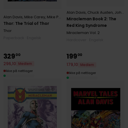
Alan Davis
,
Chuck Austen
,
John Ridgway
Alan Davis
,
Mike Carey
,
Mike Perkins
Miracleman Book 2: The
Thor: The Trial of Thor
Red King Syndrome
Thor
Miracleman
Vol. 2
Paperback · Engelsk
Hardcover · Engelsk
329
199
00
00
296
,
10
Medlem
179
,
10
Medlem
Ikke på nettlager
Ikke på nettlager