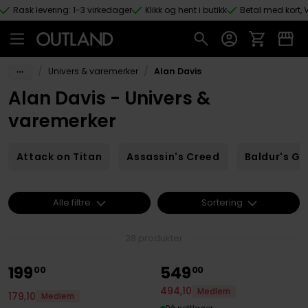
Rask levering: 1-3 virkedager
Klikk og hent i butikk
Betal med kort, V
Hopp til hovedinnhold
/
/
Univers & varemerker
Alan Davis
Alan Davis - Univers &
varemerker
Attack on Titan
Assassin's Creed
Baldur's Ga
Alle filtre
Sortering
28 produkter
199
549
00
00
494
,
10
Medlem
179
,
10
Medlem