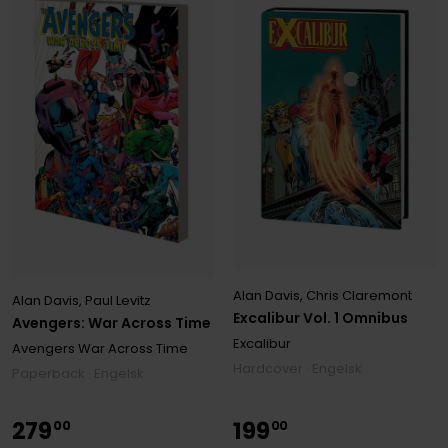
Alan Davis
,
Chris Claremont
Alan Davis
,
Paul Levitz
Excalibur Vol. 1 Omnibus
Avengers: War Across Time
Excalibur
Avengers War Across Time
Hardcover · Engelsk
Paperback · Engelsk
279
199
00
00