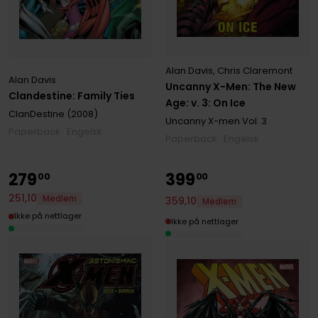
Alan Davis
,
Chris Claremont
Alan Davis
Uncanny X-Men: The New
Clandestine: Family Ties
Age: v. 3: On Ice
ClanDestine (2008)
Uncanny X-men
Vol. 3
Paperback · Engelsk
Paperback · Engelsk
279
399
00
00
251
,
10
Medlem
359
,
10
Medlem
Ikke på nettlager
Ikke på nettlager