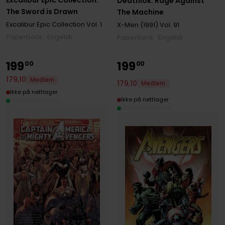
Excalibur Epic Collection:
Deathlok: Rage Against
The Sword is Drawn
The Machine
Excalibur Epic Collection
Vol. 1
X-Men (1991)
Vol. 91
Paperback · Engelsk
Paperback · Engelsk
199
199
00
00
179
,
10
Medlem
179
,
10
Medlem
Ikke på nettlager
Ikke på nettlager