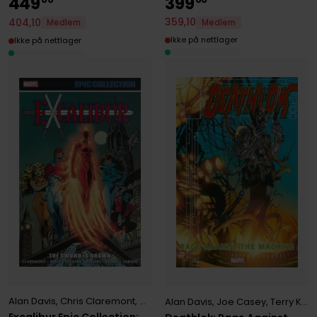
449
399
00
00
359
,
10
404
,
10
Medlem
Medlem
Ikke på nettlager
Ikke på nettlager
Alan Davis
,
Chris Claremont
,
Michael Higgins
Alan Davis
,
Joe Casey
,
Terry Kavanagh