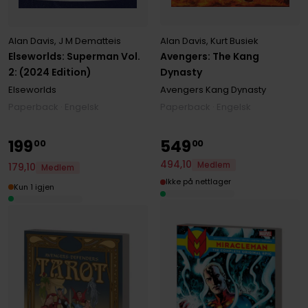
Alan Davis
,
Kurt Busiek
Alan Davis
,
J M Dematteis
Avengers: The Kang
Elseworlds: Superman Vol.
Dynasty
2: (2024 Edition)
Avengers Kang Dynasty
Elseworlds
Paperback · Engelsk
Paperback · Engelsk
199
549
00
00
494
,
10
Medlem
179
,
10
Medlem
Ikke på nettlager
Kun 1 igjen