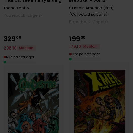
Brubaker - Vol. 2
Thanos: The Infinity Ending
Captain America (2011)
Thanos
Vol. 6
(Collected Editions)
Paperback · Engelsk
Paperback · Engelsk
329
199
00
00
179
,
10
Medlem
296
,
10
Medlem
Ikke på nettlager
Ikke på nettlager