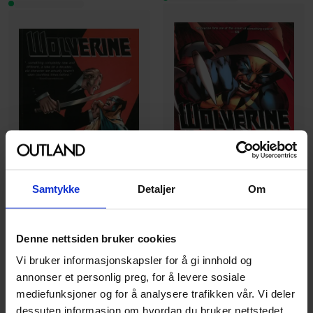
Samtykke
Detaljer
Om
Denne nettsiden bruker cookies
Alan Davis
,
Paul Cornell
Alan Davis
,
Mirco Pierfederici
,
Paul Cornell
Wolverine - Volume 1:
Vi bruker informasjonskapsler for å gi innhold og
Wolverine - Volume 2:
Hunting Season (Marvel
annonser et personlig preg, for å levere sosiale
Killable (marvel Now)
Now)
mediefunksjoner og for å analysere trafikken vår. Vi deler
Wolverine
Vol. 2
Wolverine
Vol. 1
dessuten informasjon om hvordan du bruker nettstedet