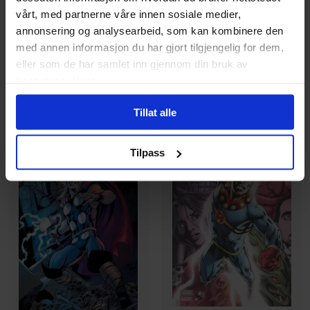
Paperback · Engelsk
Paperback · Engelsk
vårt, med partnerne våre innen sosiale medier,
annonsering og analysearbeid, som kan kombinere den
med annen informasjon du har gjort tilgjengelig for dem,
329
399
00
00
eller som de har samlet inn gjennom din bruk av
359
,
10
Medlem
296
,
10
Medlem
tjenestene deres.
Ikke på nettlager
Ikke på nettlager
Tillat alle
Tilpass