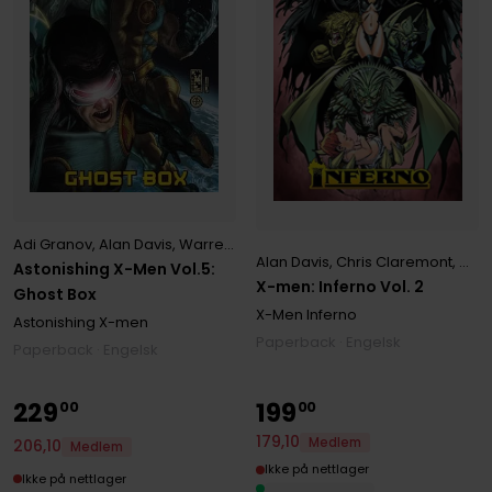
Adi Granov
,
Alan Davis
,
Warren Ellis
Alan Davis
,
Chris Claremont
,
Marc
Astonishing X-Men Vol.5:
X-men: Inferno Vol. 2
Ghost Box
X-Men Inferno
Astonishing X-men
Paperback · Engelsk
Paperback · Engelsk
229
199
00
00
179
,
10
Medlem
206
,
10
Medlem
Ikke på nettlager
Ikke på nettlager