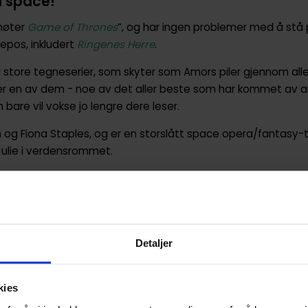
n space!
øter
Game of Thrones
”, og har ingen problemer med å stå p
epos, inkludert
Ringenes Herre
.
g store tegneserier, som skyter som Amors piler gjennom alle
r en av dem - noe av det aller beste som har kommet av am
bare vil vokse jo lengre dere leser.
 og Fiona Staples, og er en storslått space opera/fantasy-te
lie i verdensrommet.
ar fra motstridende sider av en lang galaksedekkende krig m
a vare på sin nyfødte datter. Men kjærligheten skal seire, t
er
og
Harvey Award
for beste pågående tegneserie, henhold
or både beste manus og illustrasjon.
Detaljer
Saga
, annet enn at det er sjeldent en tegneserie blir en um
øpe den - Vi mener, gi den som valentinsgave til kjæresten di
kies