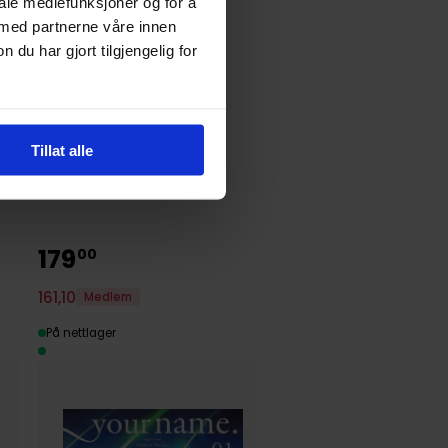
iale mediefunksjoner og for å
 med partnerne våre innen
u har gjort tilgjengelig for
Tillat alle
179
129
00
00
161
,
10
Medlem
116
,
10
Medlem
På nettlager
På nettlager