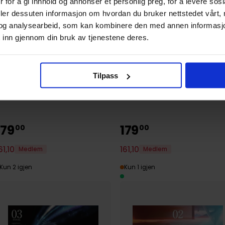
 for å gi innhold og annonser et personlig preg, for å levere sos
deler dessuten informasjon om hvordan du bruker nettstedet vårt,
a Staples
og analysearbeid, som kan kombinere den med annen informasjon d
 inn gjennom din bruk av tjenestene deres.
Tilpass
179
179
00
00
61
,
10
161
,
10
Medlem
Medlem
Kun 2 igjen
Kun 1 igjen