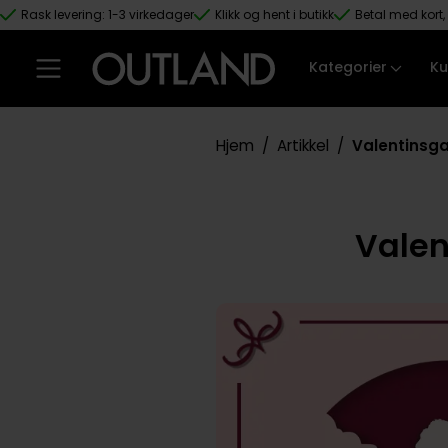
Rask levering: 1-3 virkedager
Klikk og hent i butikk
Betal med kort, 
Hopp til hovedinnhold
Kategorier
Ku
Hjem
/
Artikkel
/
Valentinsga
Valen