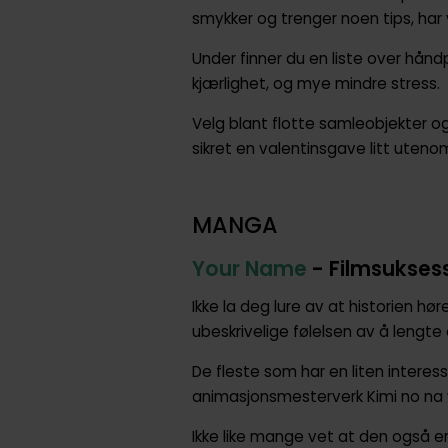
smykker og trenger noen tips, har v
Under finner du en liste over hån
kjærlighet, og mye mindre stress.
Velg blant flotte samleobjekter og
sikret en valentinsgave litt uteno
MANGA
Your Name
- Filmsukses
Ikke la deg lure av at historien hø
ubeskrivelige følelsen av å lengte 
De fleste som har en liten intere
animasjonsmesterverk Kimi no na w
Ikke like mange vet at den også er