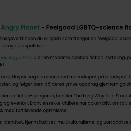
 Angry Planet
- Feelgood LGBTQ-science fi
nsgave til noen du er glad i som trenger en feelgood leserop
t av nye perspektiver.
all Angry Planet
er en moderne science fiction-fortelling,
ld.
r Rosemary Harper seg sammen med mannskapet på romskipet
t
g kaster, og følger dem på deres ymse oppdrag gjennom gala
i science fiction-sjangeren, handler The Long Way to a Small
ng og eventyr. Blant en rekke kritikere har boken blitt omtal
ikk med forfriskende optimisme.
identitet, kjønnsfluiditet, multikulturalisme, og uortodokse s