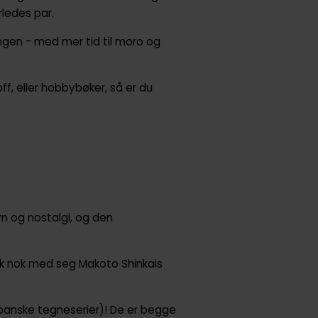
rledes par.
ngen - med mer tid til moro og
ff, eller hobbybøker, så er du
avn og nostalgi, og den
ikk nok med seg Makoto Shinkais
panske tegneserier)! De er begge