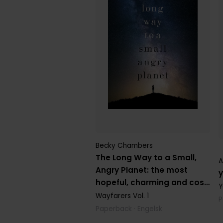
Becky Chambers
The Long Way to a Small,
A
Angry Planet: the most
y
hopeful, charming and cosy
Y
novel to curl up with
Wayfarers
Vol. 1
P
Paperback · Engelsk