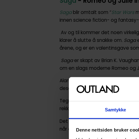
Saga
- Romeo og Julie i
Saga
blir omtalt som “
Star Wars
m
innen science fiction- og fantasy-
Av og til kommer det noen virkeli
klarer å slutte å snakke om.
Saga
e
årene, og er en valentinsgave som 
Saga
er skapt av Brian K. Vaughan
om en slags moderne Romeo og Ju
Alana og Marko - et usannsynlig p
desertert, mens de strever med å t
Tegneserien har vunnet både
Eisn
rekke tilleggspriser til skaperne f
Samtykke
Det er ikke så mye mer vi vil si om
når det skjer må du sørge for å kj
Denne nettsiden bruker coo