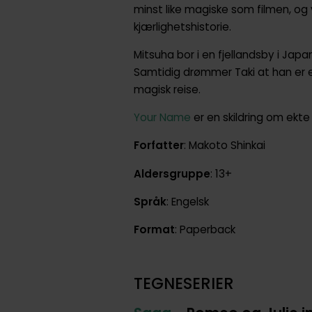
minst like magiske som filmen, og 
kjærlighetshistorie.
Mitsuha bor i en fjellandsby i Japan
Samtidig drømmer Taki at han er e
magisk reise.
Your Name
er en skildring om ekte
Forfatter
: Makoto Shinkai
Aldersgruppe
: 13+
Språk
: Engelsk
Format
: Paperback
TEGNESERIER