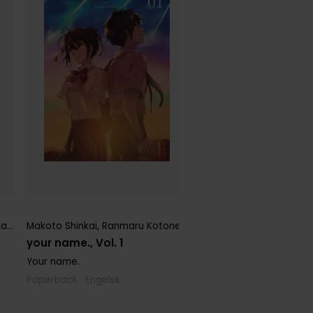
Brian K Vaughan
,
Fiona 
Saga Volume 1
ai
,
Ranmaru Kotone
Makoto Shinkai
,
,
Taylor Engel
Ranmaru Kotone
Saga (Collected Edition
your name., Vol. 1
Paperback · Engelsk
Your name.
Paperback · Engelsk