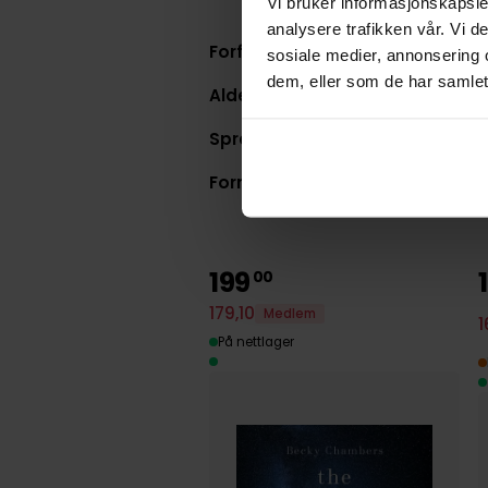
Vi bruker informasjonskapsler
analysere trafikken vår. Vi 
Forfatter:
Brian K. Vaughan & Fion
sosiale medier, annonsering 
dem, eller som de har samlet
Aldersgruppe:
18+
Språk:
Engelsk
Format:
Paperback
199
00
179
,
10
Medlem
1
På nettlager