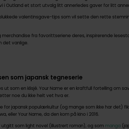
i i Outland et stort utvalg litt annerledes gaver for litt anne
dplukkede valentinsgave-tips som vil sette den rette stemni
 merchandise fra favorittseriene deres, inspirerende lesesto
m det vanlige.
sen som japansk tegneserie
res ut som en klisjé. Your Name er en kraftfull fortelling om s
etter noe du ikke helt vet hva er.
sse for japansk populærkultur (og mange som ikke har det) f
a, eller Your Name, da den kom på kino i 2016.
 utgitt som light novel (illustrert roman), og som
manga
(ja