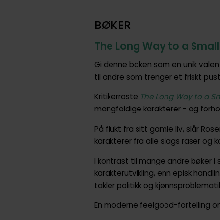
BØKER
The Long Way to a Small
Gi denne boken som en unik valenti
til andre som trenger et friskt pus
Kritikerroste
The Long Way to a Sm
mangfoldige karakterer - og forho
På flukt fra sitt gamle liv, slå
karakterer fra alle slags raser o
I kontrast til mange andre bøker 
karakterutvikling, enn episk handli
takler politikk og kjønnsproblemat
En moderne feelgood-fortelling om 