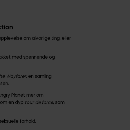
ction
plevelse om alvorlige ting, eller
 pakket med spennende og
he Wayfarer
, en samling
ksen.
 Angry Planet mer om
t som en dyp
tour de force
, som
eksuelle forhold.