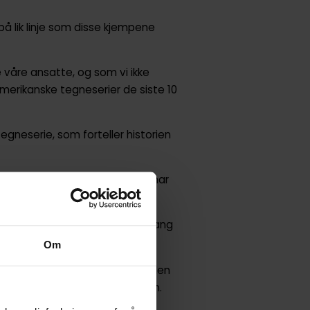
å lik linje som disse kjempene
 våre ansatte, og som vi ikke
erikanske tegneserier de siste 10
gneserie, som forteller historien
ellom utenomjordiske raser - har
ross alle odds!
vis 3 og 4 år på rad, med en lang
Om
iddelbar klassiker som denne. Men
n.. Eh, samma det, bare les den.