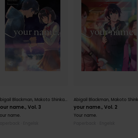
bigail Blackman
,
Makoto Shinkai
,
Ranmaru Kotone
Abigail Blackman
,
Taylor Engel
,
Makoto Shink
our name., Vol. 3
your name., Vol. 2
our name.
Your name.
aperback · Engelsk
Paperback · Engelsk